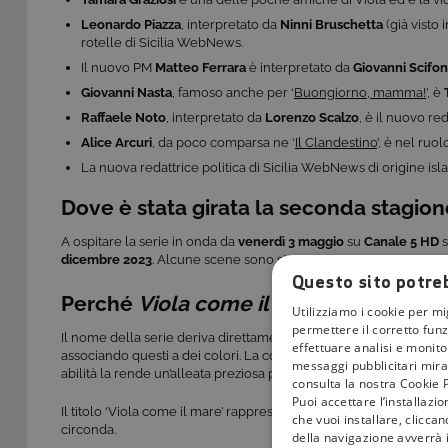
Leonardo Piazza
, interpretato da
Ninni Bruschetta
(già visto i
rotelle di Sicilia WebNews.
Il nuovo PM
Matteo Ferrara
è interpretato da
Giovanni Scifon
Giovanni Nasta
, famoso anche per ‘
Buongiorno, mamma!
’, è
Raffaele Noto
, interpretato da
Lorenzo Scalzo
, è il nuovo re
Alice Arcuri
, da poco comparsa ne ‘
Il Clandestino
’, è nel ruol
La nuova redattrice politica di Sicilia WebNews di origine is
Dove è stata girata la seconda stagion
A ospitare la serie in onda da
venerdì 3 maggio
su
Canale
5 HD
s
dicembre 2023
. Alcune scene sono state girate a
Roma
.
Questo sito potreb
Perché
Viola come il Mare
si chiama co
Utilizziamo i cookie per mi
permettere il corretto funz
Il nome della serie deriva direttamente dalla
sinestesia
, disturb
effettuare analisi e monitor
associando questi a dei colori. La condizione è
un’esperienza sen
messaggi pubblicitari mirat
abilità la rende un’alleata preziosa per Demir, l’ispettore con cui 
consulta la nostra Cookie P
Puoi accettare l’installazi
Il titolo ‘Viola come il mare’ rappresenta quindi proprio questa 
che vuoi installare, clicca
circonda.
della navigazione avverrà i