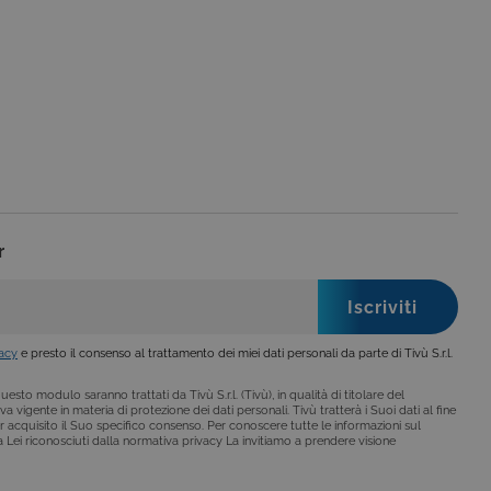
a Google. Questo cookie
ero generato in modo
di pagina in un sito e
 rapporti di analisi dei siti.
iorna un valore univoco
ia delle visualizzazioni di
 che è un aggiornamento
a Google. Questo cookie
ero generato casualmente
 in un sito e utilizzato per
alisi dei siti. Per
ebbene sia
r
vacy
e presto il consenso al trattamento dei miei dati personali da parte di Tivù S.r.l.
esto modulo saranno trattati da Tivù S.r.l. (Tivù), in qualità di titolare del
a vigente in materia di protezione dei dati personali. Tivù tratterà i Suoi dati al fine
r acquisito il Suo specifico consenso. Per conoscere tutte le informazioni sul
i a Lei riconosciuti dalla normativa privacy La invitiamo a prendere visione