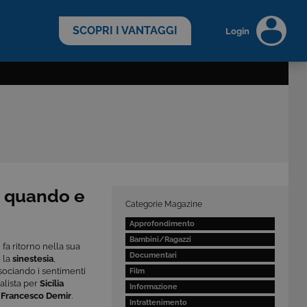
scopri di più >
SCOPRI I VANTAGGI
Login
: quando e
Categorie Magazine
Approfondimento
Bambini/Ragazzi
fa ritorno nella sua
Documentari
o la
sinestesia
,
ssociando i sentimenti
Film
alista per
Sicilia
Informazione
a
Francesco Demir
.
Intrattenimento