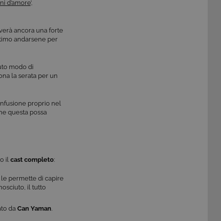
ni d’amore
’,
overà ancora una forte
ultimo andarsene per
vuto modo di
na la serata per un
confusione proprio nel
 che questa possa
o il
cast completo
:
 le permette di capire
osciuto, il tutto
ato da
Can Yaman
.