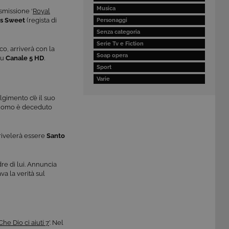
Musica
asmissione ‘
Royal
is Sweet
(regista di
Personaggi
Senza categoria
Serie Tv e Fiction
co, arriverà con la
Soap opera
su
Canale 5 HD
.
Sport
Varie
olgimento c’è il suo
’uomo è deceduto
 rivelerà essere
Santo
dre di lui. Annuncia
a la verità sul
Che Dio ci aiuti 7
’. Nel