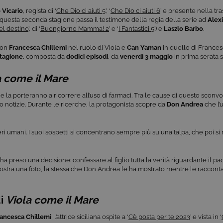
 Vicario
, regista di ‘
Che Dio ci aiuti 5
’, ‘
Che Dio ci aiuti 6
’ e presente nella tr
r questa seconda stagione passa il testimone della regia della serie ad
Alex
del destino
’, di ‘
Buongiorno Mamma! 2
’ e ‘
I Fantastici 5
’) e
Laszlo Barbo
.
con
Francesca Chillemi
nel ruolo di Viola e
Can Yaman
in quello di Frances
tagione
, composta da
dodici episodi
, da
venerdì 3 maggio
in prima serata 
a come il Mare
i che la porteranno a ricorrere all’uso di farmaci. Tra le cause di questo sconv
to notizie. Durante le ricerche, la protagonista scopre da
Don Andrea
che l
seri umani. I suoi sospetti si concentrano sempre più su una talpa, che poi si
a preso una decisione: confessare al figlio tutta la verità riguardante il pa
mostra una foto, la stessa che Don Andrea le ha mostrato mentre le raccontav
di
Viola come il Mare
ancesca Chillemi
, l’attrice siciliana ospite a ‘
C’è posta per te 2023
’ e vista in ‘