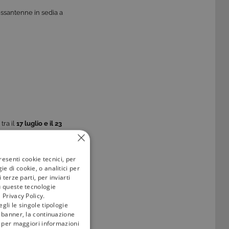
sessantenne in sedia a
tra il
17 luglio e il 23
resenti cookie tecnici, per
e di cookie, o analitici per
enti delle persone
terze parti, per inviarti
affetto. Una simile
u queste tecnologie
 Privacy Policy.
gli le singole tipologie
pire il mondo che la
l banner, la continuazione
i; per maggiori informazioni