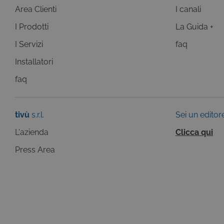
LLC
Area Clienti
I canali
.giph
I Prodotti
La Guida +
_gid
Goog
I Servizi
faq
LLC
.giph
Installatori
_ga
Goog
LLC
faq
.tivu.
tivù
s.r.l.
Sei un editor
L'azienda
Clicca qui
Press Area