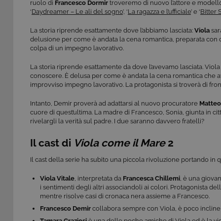
ruolo di
Francesco Dormir
troveremo di nuovo l’attore e model
‘
Daydreamer – Le ali del sogno
’, ‘
La ragazza e l’ufficiale
’ e ‘
Bitter
La storia riprende esattamente dove l’abbiamo lasciata:
Viola
sar
delusione per come è andata la cena romantica, preparata con cu
colpa di un impegno lavorativo.
La storia riprende esattamente da dove l’avevamo lasciata. Viol
conoscere. È delusa per come è andata la cena romantica che av
improvviso impegno lavorativo. La protagonista si troverà di fr
Intanto, Demir proverà ad adattarsi al nuovo procuratore
Matteo
cuore di quest’ultima. La madre di Francesco, Sonia, giunta in cit
rivelargli la verità sul padre. I due saranno davvero fratelli?
Il cast di
Viola come il Mare
2
Il cast della serie ha subito una piccola rivoluzione portando in 
Viola Vitale
, interpretata da
Francesca Chillemi
, è una giovan
i sentimenti degli altri associandoli ai colori. Protagonista del
mentre risolve casi di cronaca nera assieme a Francesco.
Francesco Demir
collabora sempre con Viola, è poco incline a
Tamara Graziosi
è una delle poche amiche di Viola ed è la v