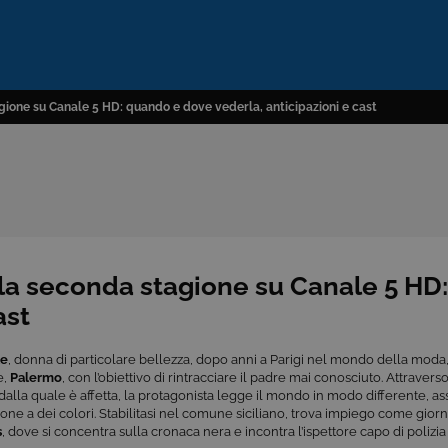
gione su Canale 5 HD: quando e dove vederla, anticipazioni e cast
 la seconda stagione su Canale 5 HD
ast
le
, donna di particolare bellezza, dopo anni a Parigi nel mondo della moda, 
e,
Palermo
, con l’obiettivo di rintracciare il padre mai conosciuto. Attravers
dalla quale è affetta, la protagonista legge il mondo in modo differente, a
one a dei colori. Stabilitasi nel comune siciliano, trova impiego come giorn
s
, dove si concentra sulla cronaca nera e incontra l’ispettore capo di polizi