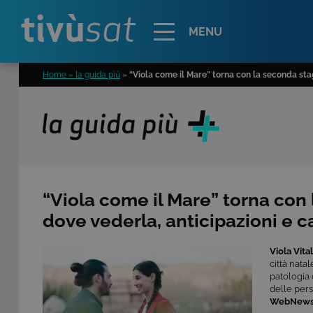
Alert
MENU
Home » la guida più
»
“Viola come il Mare” torna con la seconda sta
“Viola come il Mare” torna con
dove vederla, anticipazioni e c
Viola Vita
città natal
patologia 
delle pers
WebNew