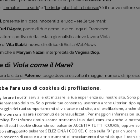
n ‘
Immaturi – La serie
’ e ‘
Le indagini di Lolita Lobosco
’) è il nuovo editore 
i
, presente in ‘
Fosca Innocenti 2
’ e ‘
Doc – Nelle tue mani
’.
Turi D’Agata,
padre di due gemelle e collega di Francesco.
dattore sportivo della testata giornalistica dove lavora Viola.
o di
Vita Stabili
, nuova direttrice di Sicilia WebNews.
lamiche è
Maryam Nazari
, interpretata da
Virginia Diop
.
e di
Viola come il Mare
?
arà la città di
Palermo
, luogo dove si è svolto il maggior numero di riprese, 
be fare uso di cookies di profilazione.
sì
gliorare i nostri servizi e ottimizzare la tua esperienza sul nostro sito. Sono p
ionamento del sito. Solo previo tuo consenso, useremo anche ulteriori tipologi
o che la protagonista
Viola Vitale
ha e che le consente capire i veri sentim
aggio dei tuoi comportamenti di visitatore sul sito, o di profilazione, anche di 
soriale e percettiva
che può influenzare i sensi in modi unici per chi ne è 
i o personalizzare i contenuti da te visualizzati. Per maggiori informazioni s
collabora nella serie.
olicy. Per informazioni su come trattiamo i tuoi dati, consulta anche la nostra
one di tutti i cookie cliccando sul pulsante ACCETTA TUTTI I COOKIE, oppure sce
caratteristica che la protagonista possiede e il suo peculiare modo di perce
ndo sull’apposito pulsante SELEZIONA I COOKIE. Clicca sulla "X" per chiudere i
n assenza di cookie o altri strumenti di tracciamento diversi da quelli tecnic