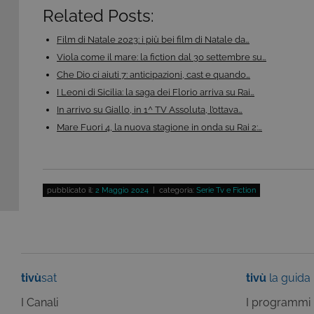
C
Related Posts:
ww
CookieScriptConsent
Co
Film di Natale 2023: i più bei film di Natale da…
.t
Viola come il mare: la fiction dal 30 settembre su…
Che Dio ci aiuti 7: anticipazioni, cast e quando…
ASP.NET_SessionId
Mi
C
I Leoni di Sicilia: la saga dei Florio arriva su Rai…
dg
In arrivo su Giallo, in 1^ TV Assoluta, l’ottava…
Mare Fuori 4, la nuova stagione in onda su Rai 2:…
Pr
Nome
Do
pubblicato il:
2 Maggio 2024
| categoria:
Serie Tv e Fiction
Provi
Nome
VISITOR_INFO1_LIVE
Go
Domi
.y
_gat
Goog
LLC
YSC
Go
.giph
.y
_ga_C1F21YC3QN
.tivu.
tivù
sat
tivù
la guida
_ga_SZGJ7F024R
.tivu.
I Canali
I programmi
_ga
Goog