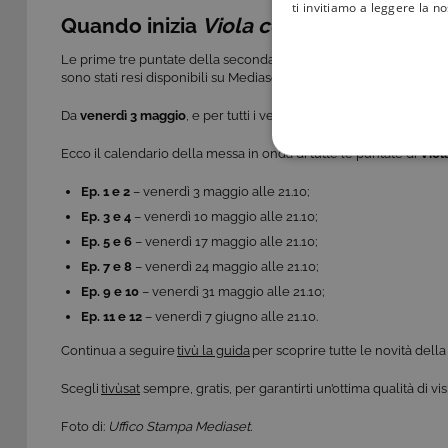
ti invitiamo a leggere la n
Quando inizia
Viola come il Mare
2 e d
Le prime tre puntate della seconda stagione della serie, ispirata 
sono stati resi disponibili su Mediaset Infinity dal 24 aprile.
Da
venerdì 3 maggio
, e per tutti i venerdì a seguire, andranno i
Ecco il calendario della messa in onda di tutte le puntate di
Viol
COOKIE TEC
Ep. 1 e 2
– venerdì 3 maggio alle 21.10;
Ep.
3 e 4
– venerdì 10 maggio alle 21.10;
Ep.
5 e 6
– venerdì 17 maggio alle 21.10;
Ep.
7 e 8
– venerdì 24 maggio alle 21.10;
Questi cookie sono necessar
Ep.
9 e 10
– venerdì 31 maggio alle 21.10;
risposta ad azioni da te effe
Ep.
11 e 12
– venerdì 7 giugno alle 21.10.
visualizzazione del sito e de
selezionati (es. lingua, prod
Continua a seguire
tivù la guida
per scoprire tutte le novità della 
loro installazione, ma in ta
personali.
Scegli
tivùsat
sempre, gratis, per garantirti un’ottima qualità di v
Pr
Nome
D
Foto di:
Uffico Stampa Mediaset.
ASP.NET_SessionId
Mi