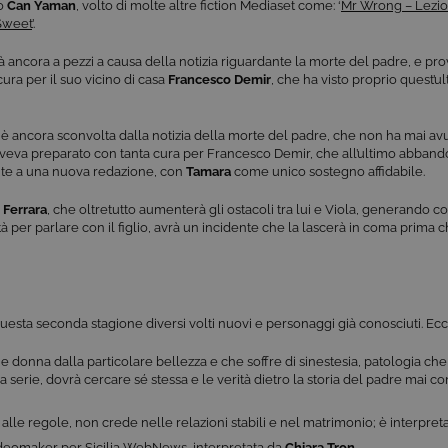
lo
Can Yaman
, volto di molte altre fiction Mediaset come: ‘
Mr Wrong – Lezio
 Sweet
’.
à ancora a pezzi a causa della notizia riguardante la morte del padre, e pr
ra per il suo vicino di casa
Francesco Demir
, che ha visto proprio quest’
a è ancora sconvolta dalla notizia della morte del padre, che non ha mai a
eva preparato con tanta cura per Francesco Demir, che all’ultimo abbando
onte a una nuova redazione, con
Tamara
come unico sostegno affidabile.
 Ferrara
, che oltretutto aumenterà gli ostacoli tra lui e Viola, generando 
tà per parlare con il figlio, avrà un incidente che la lascerà in coma prima
questa seconda stagione diversi volti nuovi e personaggi già conosciuti. Ecc
e donna dalla particolare bellezza e che soffre di sinestesia, patologia che
la serie, dovrà cercare sé stessa e le verità dietro la storia del padre mai con
lle regole, non crede nelle relazioni stabili e nel matrimonio; è interpret
ideomaker per Sicilia WebNews, interpretata da
Chiara Tron
.