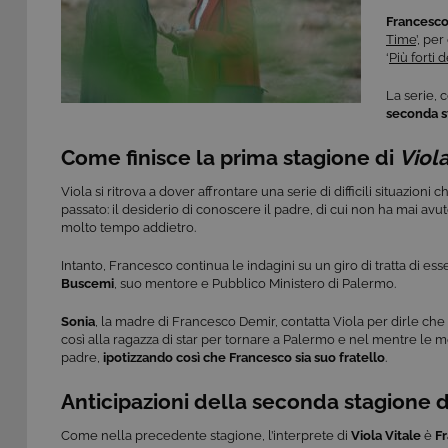
Francesco
Time
’, pe
‘
Più forti 
La serie, 
seconda s
Come finisce la prima stagione di
Viol
Viola si ritrova a dover affrontare una serie di difficili situazion
passato: il desiderio di conoscere il padre, di cui non ha mai avu
molto tempo addietro.
Intanto, Francesco continua le indagini su un giro di tratta di es
Buscemi
, suo mentore e Pubblico Ministero di Palermo.
Sonia
, la madre di Francesco Demir, contatta Viola per dirle che h
così alla ragazza di star per tornare a Palermo e nel mentre le 
padre,
ipotizzando così che
Francesco sia suo fratello
.
Anticipazioni della seconda stagione 
Come nella precedente stagione, l’interprete di
Viola Vitale
è
Fr