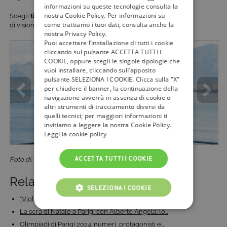
informazioni su queste tecnologie consulta la
nostra Cookie Policy. Per informazioni su
Scegli
tivùsat sempre
, gratis, per garantirti un’ottima qualità
come trattiamo i tuoi dati, consulta anche la
di visione audio e video in HD e 4K.
nostra Privacy Policy.
Puoi accettare l’installazione di tutti i cookie
cliccando sul pulsante ACCETTA TUTTI I
COOKIE, oppure scegli le singole tipologie che
vuoi installare, cliccando sull’apposito
pulsante SELEZIONA I COOKIE. Clicca sulla "X"
per chiudere il banner, la continuazione della
navigazione avverrà in assenza di cookie o
altri strumenti di tracciamento diversi da
quelli tecnici; per maggiori informazioni ti
invitiamo a leggere la nostra Cookie Policy.
Leggi la cookie policy
ACCETTA TUTTI I COOKIE
Foto di: Ufficio Stampa Mediaset
Related Posts:
SELEZIONA I COOKIE
“Viola come il Mare” torna con la seconda stagione…
La sera di Natale a Parigi con Alberto Angela: lo…
COOKIE TECNICI
Olimpiadi di Parigi 2024: numeri, protagonisti e…