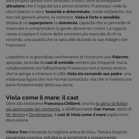
Sarà proprio questo loro contrasto a unirli, oltre all’innegabile
attrazione
che li lega dal loro primo incontro. Francesco vede la
vita in bianco e nero,
testardo e determinato
, crede nell’azione, ma
non nel genere umano. Al contrario,
Viola è forte e sensibile
,
dotata di un
superpotere
: la
sinestesia
, capacità che le permette di
osservare e comprendere la gente attraverso i colori. La ragazza
riesce a captare il colore delle emozioni più nascoste di chi la
circonda, una qualità che le sarà utile durante le sue indagini con
Francesco.
L’ispettore e la giornalista cercheranno di ricostruire una
Palermo
spezzata, lacerata da
casi di omicidio
sempre più frequenti, ma la
collaborazione con l’affascinante Francesco non è l’unico motivo
che la spinge a rimanere in città.
Viola sta cercando suo padre
, una
misteriosa figura che non ha mai conosciuto, ma che si rivelerà una
parte fondamentale della sua storia.
Viola come il mare: il cast
Oltre alla bellissima
Francesca Chillemi
, una tra
le attrici di fiction
più apprezzate del momento
, e all’affascinante
Can Yaman
, stella di
Mr Wrong
e
Daydreamer
, il
cast di
Viola come il mare
ospita nomi
d’eccezione.
Chiara Tron
interpreta la migliore amica di Viola, Tamara Graziosi:
pessimista cosmica, refrattaria ai sentimenti e leggermente