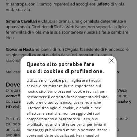
misantropa, con il tempo imparerà ad accogliere l’affetto di Viola
nella sua vita.
Simona Cavallari
è Claudia Forensi, una giornalista determinata e
appassionata. Direttrice di Sicilia Web News, non sopporta la tipica
femminilità di Viola, ma la sua spontaneità riuscirà a farle cambiare
idea.
Giovanni Nasta
nei panni di Turi D’Agata, l’assistente di Francesco, è
un giovane di 25 anni guidato da valori importanti: rispetto,
razionalità e famiglia.
Questo sito potrebbe fare
uso di cookies di profilazione.
Nel cast anche
Romano Reggiani, David Corbo, Mario Scerbo
.
Utilizziamo i cookie per migliorare i nostri
Dove seguire Viola come il mare?
servizi e ottimizzare la tua esperienza sul
Diretta da Francesco Vicario e co-prodotta da Rti e LuxVide,
Viola
nostro sito. Sono presenti cookie tecnici, per
come il mare
è tra le fiction più attese della tv per questo autunno,
permettere il corretto funzionamento del sito.
con
12 episodi
che andranno in onda in sei prime serate su
Canale 5
Solo previo tuo consenso, useremo anche
HD
:
dal 30 settembre al 4 novembre.
ulteriori tipologie di cookie, o analitici per
effettuare analisi e monitoraggio dei tuoi
Per rimanere sempre aggiornati sulle nuove uscite e sulle serie tv
comportamenti di visitatore sul sito, o di
più popolari dei canali Mediaset, per conoscere tutte le
profilazione, anche di terze parti, per inviarti
anticipazioni e le curiosità su
Viola come il mare
, continuate a
messaggi pubblicitari mirati o personalizzare i
seguire
Tivù La Guida
.
contenuti da te visualizzati. Per maggiori