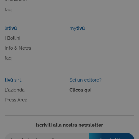
alcune parti del sito non funzioneranno
correttamente. Questi cookie non archiviano, di
faq
norma, dati personali.
Provider /
Nome
Scadenza
Descrizione
Dominio
la
tivù
my
tivù
ASP.NET_SessionId
Sessione
Cookie di
Microsoft
I Bollini
sessione del
Corporation
piattaforma 
www.tivu.tv
Info & News
uso generale
utilizzato da
siti scritti co
faq
tecnologie
basate su
Microsoft
.NET.
Solitamente
tivù
s.r.l.
Sei un editore?
utilizzato pe
mantenere
L'azienda
Clicca qui
una session
utente
Press Area
anonimizzat
dal server.
CookieScriptConsent
6 mesi
Questo cook
CookieScript
viene
.tivu.tv
utilizzato dal
Iscriviti alla nostra newsletter
servizio
Cookie-
Script.com p