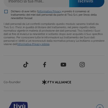
ricordare le
preferenze d
consenso su
cookie dei
Dichiaro di aver letto l’
Informativa Privacy
e presto il consenso al
visitatori. È
trattamento dei miei dati personali da parte di Tivù S.r.l. per l’invio della
necessario c
newsletter tivùsat
il banner dei
I dati personali da Lei conferiti compilando questo modulo saranno trattati da
cookie di
Tivù S.r.l. (Tivù), in qualità di titolare del trattamento, nel pieno rispetto della
Cookie-
normativa vigente in materia di protezione dei dati personali. Tivù tratterà i Suoi
Script.com
dati al fine di inviarLe la newsletter e soltanto dopo aver acquisito il Suo specifico
funzioni
consenso. Per conoscere tutte le informazioni sul trattamento dei Suoi dati
correttament
personali e i diritti a Lei riconosciuti dalla normativa privacy La invitiamo a prendere
visione dell’
Informativa Privacy estesa
.
ASP.NET_SessionId
Sessione
Cookie di
Microsoft
sessione del
Corporation
piattaforma 
dgtvi.tivu.tv
uso generale
utilizzato da
siti scritti co
tecnologie
basate su
Microsoft
.NET.
Solitamente
utilizzato pe
Co-founder
mantenere
una session
utente
anonimizzat
dal server.