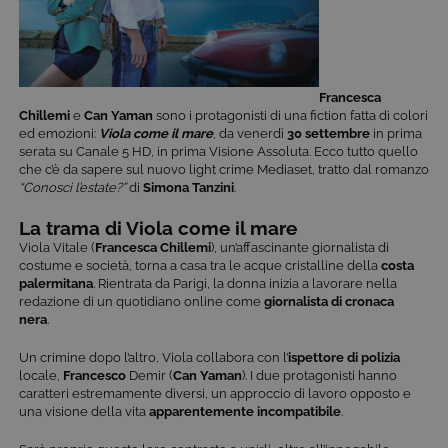
Francesca
Chillemi
e
Can Yaman
sono i protagonisti di una fiction fatta di colori
ed emozioni:
Viola come il mare
, da venerdì
30 settembre
in prima
serata su Canale 5 HD, in prima Visione Assoluta. Ecco tutto quello
che c’è da sapere sul nuovo light crime Mediaset, tratto dal romanzo
“Conosci l’estate?”
di
Simona Tanzini
.
La trama di Viola come il mare
Viola Vitale (
Francesca Chillemi
), un’affascinante giornalista di
costume e società, torna a casa tra le acque cristalline della
costa
palermitana
. Rientrata da Parigi, la donna inizia a lavorare nella
redazione di un quotidiano online come
giornalista di cronaca
nera
.
Un crimine dopo l’altro, Viola collabora con l’
ispettore di polizia
locale,
Francesco
Demir (
Can Yaman
). I due protagonisti hanno
caratteri estremamente diversi, un approccio di lavoro opposto e
una visione della vita
apparentemente incompatibile
.