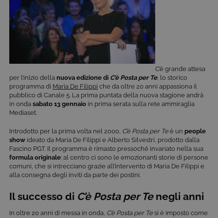
C’è grande attesa
per l’inizio della
nuova edizione di
C’è Posta per Te
, lo storico
programma di
Maria De Filippi
che da oltre 20 anni appassiona il
pubblico di Canale 5. La prima puntata della nuova stagione andrà
in onda
sabato 13 gennaio
in prima serata sulla rete ammiraglia
Mediaset.
Introdotto per la prima volta nel 2000,
C’è Posta per Te
è un
people
show
ideato da Maria De Filippi e Alberto Silvestri, prodotto dalla
Fascino PGT. Il programma è rimasto pressoché invariato nella sua
formula originale
: al centro ci sono le emozionanti storie di persone
comuni, che si intrecciano grazie all’intervento di Maria De Filippi e
alla consegna degli inviti da parte dei postini.
Il successo di
C’è Posta per Te
negli anni
In oltre 20 anni di messa in onda,
C’è Posta per Te
si è imposto come