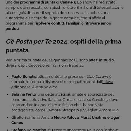
uno dei
programmi di punta
di Canale 5
. Lo show ha registrato
sempre ottimi ascolti, con picchi di oltre 8 milioni di telespettatori e
più del 30% di share. Il segreto del successo sta nelle storie
autentiche e sincere della gente comune, che si affida al
programma per
risolvere conflitti familiari
o
ritrovare amori
perduti
.
C’è Posta per Te
2024: ospiti della prima
puntata
Per la prima puntata del 13 gennaio 2024, sono attesi in studio
diversi ospiti d’eccezione. Tra i nomi trapelati:
Paolo Bonolis
, attualmente alle prese con
Ciao Darwin 9
(tornato in scena a distanza di oltre quattro anni dall’
ottava
edizione
) e
Avanti un altro.
Sabrina Ferilli
, una delle attrici più amate e apprezzate del
panorama televisivo italiano. Ormai di casa su Canale 5, dove
sono andate in onda diverse fiction che l’hanno vista
protagonista, come
L’Amore Strappato
e
Svegliati Amore Mio
.
Gli attori di
Terra Amara
Melike Yalova
,
Murat Unalmis
e Ugur
Gunes
.
Stefano De Martino
, di recente apparso su Rai 2 con lo show