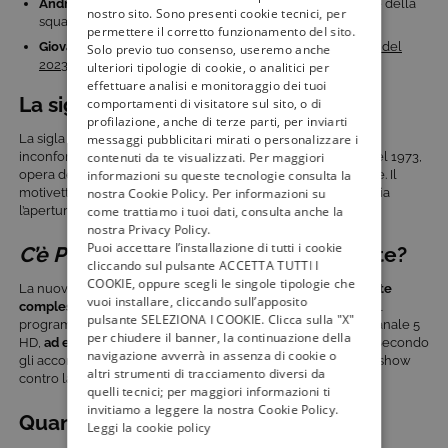
Andrea Offredi
: volto ormai familiare al pubblico, fa parte della
nostro sito. Sono presenti cookie tecnici, per
squadra di postini dal 2018.
permettere il corretto funzionamento del sito.
Giovanni Vescovo
: ultimo arrivato, presente dall’
edizione del
Solo previo tuo consenso, useremo anche
2023
.
ulteriori tipologie di cookie, o analitici per
effettuare analisi e monitoraggio dei tuoi
La sigla di
C’è Posta per Te
comportamenti di visitatore sul sito, o di
profilazione, anche di terze parti, per inviarti
La sigla che accompagna l’inizio di ogni puntata è diventata
messaggi pubblicitari mirati o personalizzare i
inconfondibile. Si tratta del brano musicale
Love’s Theme
del 1973,
contenuti da te visualizzati. Per maggiori
opera della Love Unlimited Orchestra diretta da Barry White. Il
informazioni su queste tecnologie consulta la
motivetto è rimasto immutato nel corso degli anni e annuncia
nostra Cookie Policy. Per informazioni su
l’apertura della busta.
come trattiamo i tuoi dati, consulta anche la
nostra Privacy Policy.
Puoi accettare l’installazione di tutti i cookie
C’è Posta per Te
2024, quante puntate?
cliccando sul pulsante ACCETTA TUTTI I
COOKIE, oppure scegli le singole tipologie che
La nuova edizione di
C’è Posta per Te
si articolerà in
9 puntate
vuoi installare, cliccando sull’apposito
complessive
, a partire dal 13 gennaio fino ai primi di marzo. Il
pulsante SELEZIONA I COOKIE. Clicca sulla "X"
programma andrà regolarmente in onda il sabato sera su Canale 5
per chiudere il banner, la continuazione della
HD,
ad eccezione della settimana del Festival di Sanremo
. Secondo
navigazione avverrà in assenza di cookie o
gli accordi, infatti, Mediaset non metterà in competizione lo show
altri strumenti di tracciamento diversi da
contro la finalissima della kermesse canora.
quelli tecnici; per maggiori informazioni ti
invitiamo a leggere la nostra Cookie Policy.
Quando va in onda
C’è Posta per Te
?
Leggi la cookie policy