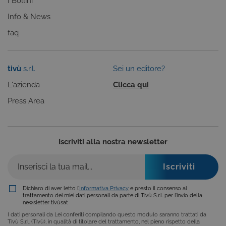
I Bollini
una session
utente
Info & News
anonimizzat
dal server.
faq
CookieScriptConsent
6 mesi
Questo cook
CookieScript
viene
.tivu.tv
utilizzato dal
servizio
tivù
s.r.l.
Sei un editore?
Cookie-
Script.com p
ricordare le
L'azienda
Clicca qui
preferenze d
consenso su
Press Area
cookie dei
visitatori. È
necessario c
il banner dei
cookie di
Cookie-
Iscriviti alla nostra newsletter
Script.com
funzioni
correttament
ASP.NET_SessionId
Sessione
Cookie di
Microsoft
sessione del
Corporation
Dichiaro di aver letto l’
Informativa Privacy
e presto il consenso al
piattaforma 
dgtvi.tivu.tv
trattamento dei miei dati personali da parte di Tivù S.r.l. per l’invio della
uso generale
newsletter tivùsat
utilizzato da
siti scritti co
I dati personali da Lei conferiti compilando questo modulo saranno trattati da
tecnologie
Tivù S.r.l. (Tivù), in qualità di titolare del trattamento, nel pieno rispetto della
basate su