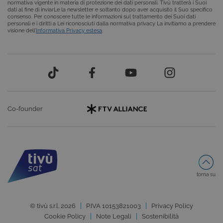
normativa vigente in materia di protezione dei dati personali. Tivù tratterà i Suoi
Microsoft
dati al fine di inviarLe la newsletter e soltanto dopo aver acquisito il Suo specifico
.NET.
consenso. Per conoscere tutte le informazioni sul trattamento dei Suoi dati
Solitamente
personali e i diritti a Lei riconosciuti dalla normativa privacy La invitiamo a prendere
utilizzato pe
visione dell’
Informativa Privacy estesa
.
mantenere
una session
utente
anonimizzat
dal server.
Co-founder
Provider /
Nome
Scadenza
Descrizione
Dominio
torna su
VISITOR_INFO1_LIVE
6 mesi
Questo
Google LLC
cookie è
.youtube.com
impostato d
© tivù s.r.l. 2026
P.IVA 10153821003
Privacy Policy
Youtube per
tenere tracci
Cookie Policy
Note Legali
Sostenibilità
delle