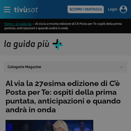
Alert
scopri di più >
SCOPRI I VANTAGGI
Login
Home » la guida più
»
Al via la 27esima edizione di C’è Posta per Te: ospiti della prima
puntata, anticipazioni e quando andrà in onda
Categorie Magazine
Al via la 27esima edizione di C’è
Posta per Te: ospiti della prima
puntata, anticipazioni e quando
andrà in onda