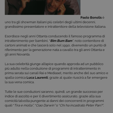
Paolo Bonolis
è
uno tra gli showman italiani più celebri degli ultimi decenni,
grandissimo presentatore e intrattenitore della televisione italiana.
Esordisce negli anni Ottanta conducendo il famoso programma di
intrattenimento per bambini, “
Bim Bum Bam
“
, noto contenitore di
cartoni animati e che lascerà solo nel 1990, divenendo un punto di
riferimento per la generazione nata a cavallo tra gli anni Ottanta e
gli anni Novanta.
La sua celebrità giunge all’apice quando approda ad un pubblico
più adulto nella conduzione di programmi di intrattenimento in
prima serata sui canali Rai e Mediaset, merito anche del suo amico e
spalla comica
Luca Laurenti
, grazie al quale riuscirà a far emergere
la sua vena comica.
Tutte le sue conduzioni saranno, quindi, un grande successo per
indice di ascolto e per il divertimento assicurato, grazie alla sua
comicità talvolta pungente ai danni dei concorrenti in programmi
quali “
Tira e molla”
, “
Ciao Darwin”
o “
Chi ha incastrato Peter Pan?”
.