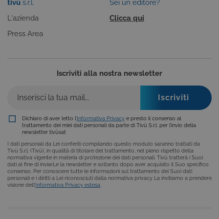
tivù
s.r.l.
Sei un editore?
L'azienda
Clicca qui
Cookie tecnici
Cookie analitici
Press Area
Cookie di profilazione
Funzionalità
Questi cookie sono necessari per il corretto
funzionamento del nostro sito e non possono
Iscriviti alla nostra newsletter
essere disattivati. Vengono impostati solo in
risposta ad azioni da te effettuate nel corso della
navigazione, che costituiscono una richiesta di
servizi ai sensi di legge, come la corretta
visualizzazione del sito e dei suoi contenuti.
Inoltre, ti permetteranno di navigare sul sito
Dichiaro di aver letto l’
Informativa Privacy
e presto il consenso al
ricordando le scelte e in base ai criteri da te
trattamento dei miei dati personali da parte di Tivù S.r.l. per l’invio della
selezionati (es. lingua, prodotti presenti nel
newsletter tivùsat
carrello). È possibile impostare il browser per
I dati personali da Lei conferiti compilando questo modulo saranno trattati da
bloccare i cookie tecnici o essere avvisati
Tivù S.r.l. (Tivù), in qualità di titolare del trattamento, nel pieno rispetto della
riguardo alla loro installazione, ma in tal caso
normativa vigente in materia di protezione dei dati personali. Tivù tratterà i Suoi
alcune parti del sito non funzioneranno
dati al fine di inviarLe la newsletter e soltanto dopo aver acquisito il Suo specifico
correttamente. Questi cookie non archiviano, di
consenso. Per conoscere tutte le informazioni sul trattamento dei Suoi dati
norma, dati personali.
personali e i diritti a Lei riconosciuti dalla normativa privacy La invitiamo a prendere
visione dell’
Informativa Privacy estesa
.
Provider /
Nome
Scadenza
Descrizione
Dominio
ASP.NET_SessionId
Sessione
Cookie di
Microsoft