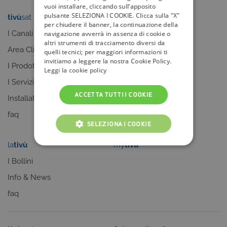
vuoi installare, cliccando sull’apposito
pulsante SELEZIONA I COOKIE. Clicca sulla "X"
tivù
sat
tivù
la guida
per chiudere il banner, la continuazione della
I Canali
I programmi
navigazione avverrà in assenza di cookie o
altri strumenti di tracciamento diversi da
Area Clienti
I canali
quelli tecnici; per maggiori informazioni ti
invitiamo a leggere la nostra Cookie Policy.
I Prodotti
La Guida +
Leggi la cookie policy
I Servizi
faq
ACCETTA TUTTI I COOKIE
Installatori
faq
SELEZIONA I COOKIE
la
tivù
my
tivù
COOKIE TECNICI
I Bollini
COOKIE ANALITICI
Info & News
COOKIE DI PROFILAZIONE
faq
FUNZIONALITÀ