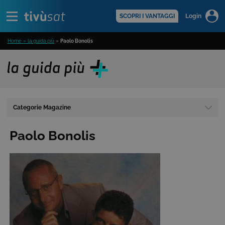
Alert
scopri di più >
SCOPRI I VANTAGGI
Login
Home » la guida più
»
Paolo Bonolis
Categorie Magazine
Paolo Bonolis