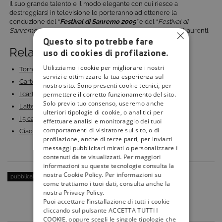
Il suo grande talento e il modo elegante con cui riesce a
destreggiarsi in televisione lo porteranno ad ottenere la
conduzione del “
Festival di Sanremo 2005
“
e del “
Festival di
Sanremo 2009″
affiancato dal solito amico e collega Luca Laurenti.
Questo sito potrebbe fare
Related Posts:
uso di cookies di profilazione.
Utilizziamo i cookie per migliorare i nostri
Torna Bim Bum Bam: ecco i migliori cartoni del…
servizi e ottimizzare la tua esperienza sul
Cartoni Animati: i 10 titoli imperdibili per i…
nostro sito. Sono presenti cookie tecnici, per
permettere il corretto funzionamento del sito.
I cartoni animati più belli di sempre: la classifica
Solo previo tuo consenso, useremo anche
Latte e cartoni: i preferiti dei bambini
ulteriori tipologie di cookie, o analitici per
I 5 cartoni animati per bambini più belli degli anni…
effettuare analisi e monitoraggio dei tuoi
comportamenti di visitatore sul sito, o di
Ciao Darwin 2016: tornano Paolo Bonolis e Luca Laurenti
profilazione, anche di terze parti, per inviarti
messaggi pubblicitari mirati o personalizzare i
contenuti da te visualizzati. Per maggiori
informazioni su queste tecnologie consulta la
nostra Cookie Policy. Per informazioni su
pubblicato il:
5 Gennaio 2015
| categoria:
Personaggi
come trattiamo i tuoi dati, consulta anche la
nostra Privacy Policy.
Puoi accettare l’installazione di tutti i cookie
cliccando sul pulsante ACCETTA TUTTI I
COOKIE, oppure scegli le singole tipologie che