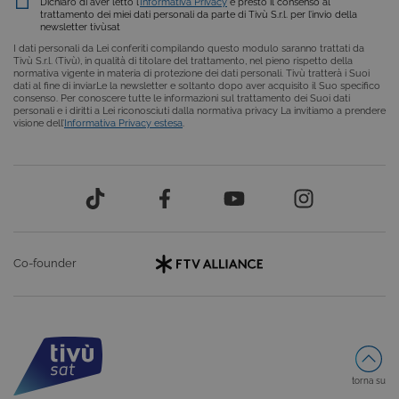
Dichiaro di aver letto l’
Informativa Privacy
e presto il consenso al
trattamento dei miei dati personali da parte di Tivù S.r.l. per l’invio della
newsletter tivùsat
I dati personali da Lei conferiti compilando questo modulo saranno trattati da
Tivù S.r.l. (Tivù), in qualità di titolare del trattamento, nel pieno rispetto della
normativa vigente in materia di protezione dei dati personali. Tivù tratterà i Suoi
dati al fine di inviarLe la newsletter e soltanto dopo aver acquisito il Suo specifico
consenso. Per conoscere tutte le informazioni sul trattamento dei Suoi dati
personali e i diritti a Lei riconosciuti dalla normativa privacy La invitiamo a prendere
visione dell’
Informativa Privacy estesa
.
Provider /
Nome
Scadenza
Descrizione
Dominio
VISITOR_INFO1_LIVE
6 mesi
Questo
Google LLC
cookie è
.youtube.com
impostato d
Youtube per
tenere tracci
delle
Provider /
preferenze
Nome
Scadenza
Descrizione
dell'utente
Dominio
Co-founder
per i video d
Youtube
_gat
59
Questo nome di
Google
incorporati
secondi
cookie è
LLC
nei siti; può
associato a
.giphy.com
anche
Google
determinare
Universal
se il visitator
Analytics,
del sito web
secondo la
sta
documentazione
utilizzando l
viene utilizzato
torna su
nuova o la
per limitare la