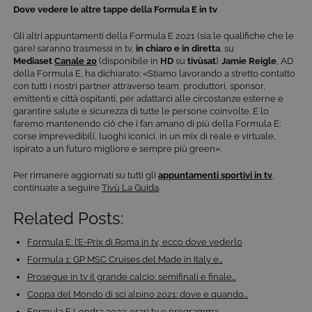
Dove vedere le altre tappe della Formula E in tv
COOKIE DI PROFILAZIONE
Gli altri appuntamenti della Formula E 2021 (sia le qualifiche che le
FUNZIONALITÀ
gare) saranno trasmessi in tv,
in chiaro e in diretta
, su
Mediaset
Canale 20
(disponibile in
HD
su
tivùsat
).
Jamie Reigle
, AD
della Formula E, ha dichiarato: «Stiamo lavorando a stretto contatto
con tutti i nostri partner attraverso team, produttori, sponsor,
emittenti e città ospitanti, per adattarci alle circostanze esterne e
garantire salute e sicurezza di tutte le persone coinvolte. E lo
Cookie tecnici
Cookie analitici
faremo mantenendo ciò che i fan amano di più della Formula E:
Cookie di profilazione
Funzionalità
corse imprevedibili, luoghi iconici, in un mix di reale e virtuale,
ispirato a un futuro migliore e sempre più green».
Questi cookie sono necessari per il corretto
funzionamento del nostro sito e non possono
Per rimanere aggiornati su tutti gli
appuntamenti sportivi in tv
,
essere disattivati. Vengono impostati solo in
continuate a seguire
Tivù La Guida
.
risposta ad azioni da te effettuate nel corso della
navigazione, che costituiscono una richiesta di
servizi ai sensi di legge, come la corretta
Related Posts:
visualizzazione del sito e dei suoi contenuti.
Inoltre, ti permetteranno di navigare sul sito
Formula E: l’E-Prix di Roma in tv, ecco dove vederlo
ricordando le scelte e in base ai criteri da te
selezionati (es. lingua, prodotti presenti nel
Formula 1: GP MSC Cruises del Made in Italy e…
carrello). È possibile impostare il browser per
Prosegue in tv il grande calcio: semifinali e finale…
bloccare i cookie tecnici o essere avvisati
riguardo alla loro installazione, ma in tal caso
Coppa del Mondo di sci alpino 2021: dove e quando…
alcune parti del sito non funzioneranno
Formula E Londra 2023: orari tv e programma