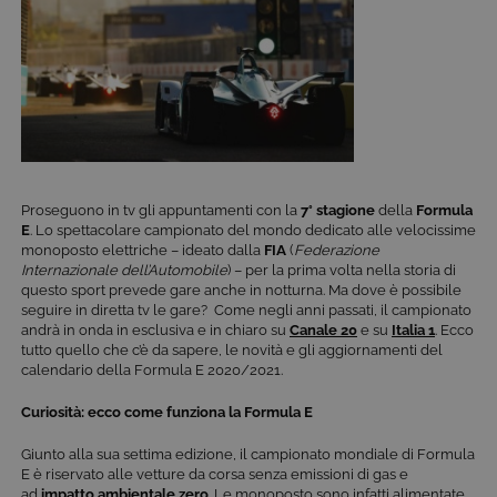
Proseguono in tv gli appuntamenti con la
7° stagione
della
Formula
E
. Lo spettacolare campionato del mondo dedicato alle velocissime
monoposto elettriche – ideato dalla
FIA
(
Federazione
Internazionale dell’Automobile
) – per la prima volta nella storia di
questo sport prevede gare anche in notturna. Ma dove è possibile
seguire in diretta tv le gare? Come negli anni passati, il campionato
andrà in onda in esclusiva e in chiaro su
Canale 20
e su
Italia 1
. Ecco
tutto quello che c’è da sapere, le novità e gli aggiornamenti del
calendario della Formula E 2020/2021.
Curiosità: ecco come funziona la Formula E
Giunto alla sua settima edizione, il campionato mondiale di Formula
E è riservato alle vetture da corsa senza emissioni di gas e
ad
impatto ambientale zero
. Le monoposto sono infatti alimentate