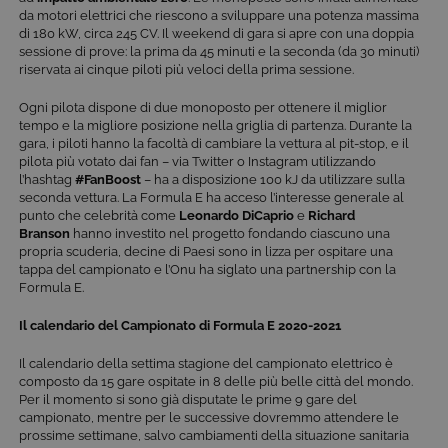
da motori elettrici che riescono a sviluppare una potenza massima
di 180 kW, circa 245 CV. Il weekend di gara si apre con una doppia
sessione di prove: la prima da 45 minuti e la seconda (da 30 minuti)
riservata ai cinque piloti più veloci della prima sessione.
Ogni pilota dispone di due monoposto per ottenere il miglior
tempo e la migliore posizione nella griglia di partenza. Durante la
gara, i piloti hanno la facoltà di cambiare la vettura al pit-stop, e il
pilota più votato dai fan – via Twitter o Instagram utilizzando
l’hashtag
#FanBoost
– ha a disposizione 100 kJ da utilizzare sulla
seconda vettura. La Formula E ha acceso l’interesse generale al
punto che celebrità come
Leonardo DiCaprio
e
Richard
Branson
hanno investito nel progetto fondando ciascuno una
propria scuderia, decine di Paesi sono in lizza per ospitare una
tappa del campionato e l’Onu ha siglato una partnership con la
Formula E.
Il calendario del Campionato di Formula E 2020-2021
Il calendario della settima stagione del campionato elettrico è
composto da 15 gare ospitate in 8 delle più belle città del mondo.
Per il momento si sono già disputate le prime 9 gare del
campionato, mentre per le successive dovremmo attendere le
prossime settimane, salvo cambiamenti della situazione sanitaria