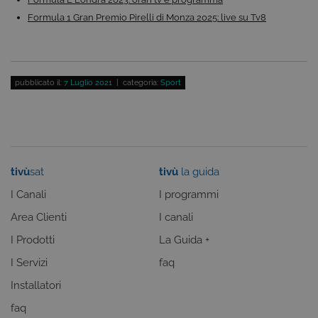
correttamente. Questi cookie non archiviano, di
norma, dati personali.
Formula 1 Gran Premio Pirelli di Monza 2025: live su Tv8
Provider /
Nome
Scadenza
Descrizione
Dominio
ASP.NET_SessionId
Sessione
Cookie di
Microsoft
sessione del
Corporation
pubblicato il:
7 Luglio 2021
| categoria:
Sport
piattaforma 
www.tivu.tv
uso generale
utilizzato da
siti scritti co
tecnologie
basate su
Microsoft
.NET.
Solitamente
tivù
sat
tivù
la guida
utilizzato pe
mantenere
I Canali
I programmi
una session
utente
anonimizzat
Area Clienti
I canali
dal server.
I Prodotti
La Guida +
CookieScriptConsent
6 mesi
Questo cook
CookieScript
viene
.tivu.tv
I Servizi
faq
utilizzato dal
servizio
Cookie-
Installatori
Script.com p
ricordare le
faq
preferenze d