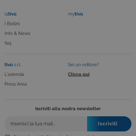
consenso su
cookie dei
visitatori. È
la
tivù
my
tivù
necessario c
il banner dei
I Bollini
cookie di
Cookie-
Script.com
Info & News
funzioni
correttament
faq
ASP.NET_SessionId
Sessione
Cookie di
Microsoft
sessione del
Corporation
piattaforma 
dgtvi.tivu.tv
uso generale
tivù
s.r.l.
Sei un editore?
utilizzato da
siti scritti co
L'azienda
Clicca qui
tecnologie
basate su
Microsoft
Press Area
.NET.
Solitamente
utilizzato pe
mantenere
una session
Iscriviti alla nostra newsletter
utente
anonimizzat
dal server.