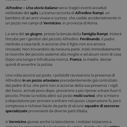
Alfredino – Una storia italiana
narra i tragici eventi accaduti
nell’estate del
1981
. La trama racconta di
Alfredino Rampi
, un
bambino di sei anni vivace e curioso, che cadde accidentalmente in
un pozzo nei campi di
Vermicino
, in provincia di Roma.
La sera del
10 giugno
, presso la tenuta della
famiglia Rampi
, inizierà
l’incubo per i genitori del piccolo Alfredino.
Ferdinando
, il padre,
rientrato a casa tardi, si accorse che il figlio non era ancora
rincasato. Non trovandolo da nessuna parte, iniziò immediatamente
le ricerche del piccolo assieme alla moglie e ad alcuni vicini di casa.
Dopo una lunga e infruttuosa ricerca,
Franca
, la madre, decise
quindi di avvertire la polizia.
Una volta accorsi sul posto, i poliziotti ravvisarono la presenza di
Alfredino
in un pozzo artesiano
precedentemente già controllato
dal padre di lui, che però non si accorse della sua presenza. I vigili
del fuoco, arrivati poco dopo, provarono a più riprese a tirare fuori il
piccolo. Presto la notizia attirò sul posto
molti curiosi
, che si misero
a disposizione per provare a entrare nel pozzo. L’operazione fu però
complessa e richiese l’aiuto da parte di alcune
squadre di soccorso
specializzate
provenienti da diverse parti d’Italia.
A
Vermicino
giunse anche la televisione; i notiziari iniziarono a
seguire le operazioni di salvataggio da vicino, dando vita alla
prima