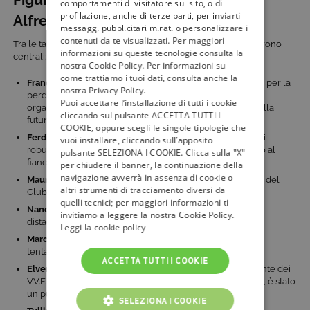
comportamenti di visitatore sul sito, o di
profilazione, anche di terze parti, per inviarti
Alfredino
messaggi pubblicitari mirati o personalizzare i
contenuti da te visualizzati. Per maggiori
Tra le tante persone coinvolte nel tragico evento, alcune furono
informazioni su queste tecnologie consulta la
centrali:
nostra Cookie Policy. Per informazioni su
come trattiamo i tuoi dati, consulta anche la
Franca Rampi
: madre di Alfredino, 37 anni. Dopo il dolore per la
nostra Privacy Policy.
perdita del figlio, ha dedicato sé stessa alla costruzione e
Puoi accettare l’installazione di tutti i cookie
organizzazione del
Centro Alfredo Rampi
, precursore della
cliccando sul pulsante ACCETTA TUTTI I
futura Protezione Civile.
COOKIE, oppure scegli le singole tipologie che
Ferdinando Rampi
: padre di Alfredino, quarantunenne, di
vuoi installare, cliccando sull’apposito
robusta costituzione e impiegato all’ACEA. È sempre stato al
pulsante SELEZIONA I COOKIE. Clicca sulla "X"
fianco della moglie, sia durante che dopo la vicenda.
per chiudere il banner, la continuazione della
navigazione avverrà in assenza di cookie o
Maurizio Monteleone
: speleologo di 26 anni e volontario del
altri strumenti di tracciamento diversi da
Club Alpino Italiano.
quelli tecnici; per maggiori informazioni ti
Nando Broglio
: caposquadra quarantaduenne del
invitiamo a leggere la nostra Cookie Policy.
distaccamento dei VV.F. Tuscolano II.
Leggi la cookie policy
Marco Faggioli
: geometra di 30 anni, ha coordinato i primi
tentativi di soccorso.
ACCETTA TUTTI I COOKIE
Elveno Pastorelli
: ingegnere civile di 52 anni e comandante dei
VV.F. di Roma dal 1976; preparato, esigente e carismatico, è stato
un punto di riferimento per i suoi uomini.
SELEZIONA I COOKIE