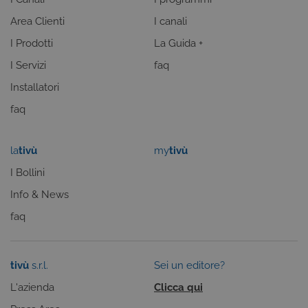
utilizzato dal
servizio
Area Clienti
I canali
Cookie-
Script.com p
I Prodotti
La Guida +
ricordare le
preferenze d
I Servizi
faq
consenso su
cookie dei
visitatori. È
Installatori
necessario c
il banner dei
faq
cookie di
Cookie-
Script.com
funzioni
la
tivù
my
tivù
correttament
I Bollini
ASP.NET_SessionId
Sessione
Cookie di
Microsoft
sessione del
Corporation
piattaforma 
dgtvi.tivu.tv
Info & News
uso generale
utilizzato da
faq
siti scritti co
tecnologie
basate su
Microsoft
.NET.
tivù
s.r.l.
Sei un editore?
Solitamente
utilizzato pe
L'azienda
Clicca qui
mantenere
una session
utente