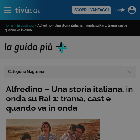
Alert
scopri di più >
SCOPRI I VANTAGGI
Login
Home » la guida più
»
Alfredino – Una storia italiana, in onda su Rai 1: trama, cast e
quando va in onda
Categorie Magazine
Alfredino – Una storia italiana, in
onda su Rai 1: trama, cast e
quando va in onda