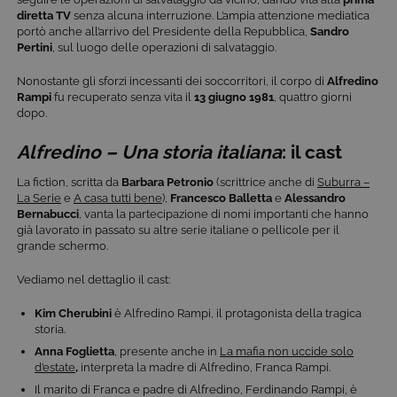
diretta TV
senza alcuna interruzione. L’ampia attenzione mediatica
portò anche all’arrivo del Presidente della Repubblica,
Sandro
Pertini
, sul luogo delle operazioni di salvataggio.
Nonostante gli sforzi incessanti dei soccorritori, il corpo di
Alfredino
Rampi
fu recuperato senza vita il
13
giugno 1981
, quattro giorni
dopo.
Alfredino – Una storia italiana
: il cast
La fiction, scritta da
Barbara Petronio
(scrittrice anche di
Suburra –
La Serie
e
A casa tutti bene
),
Francesco Balletta
e
Alessandro
Bernabucci
, vanta la partecipazione di nomi importanti che hanno
già lavorato in passato su altre serie italiane o pellicole per il
grande schermo.
Vediamo nel dettaglio il cast:
Kim Cherubini
è Alfredino Rampi, il protagonista della tragica
storia.
Anna Foglietta
, presente anche in
La mafia non uccide solo
d’estate
,
interpreta la madre di Alfredino, Franca Rampi.
Il marito di Franca e padre di Alfredino, Ferdinando Rampi, è