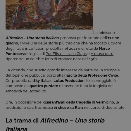
La miniserie
Alfredino – Una storia italiana
, proposta per le serate dell’
11
e
12
giugno
, rivive una delle storie più tragiche che ha toccato il cuore
degli italiani. La fiction, prodotta nel 2021 e diretta da
Marco
Pontecorvo
(regista di
Per Elisa – il caso Claps
e
A muso duro
),
ripercorre un celebre fatto di cronaca nera del 1981.
La vicenda, che suscitò grande interesse da parte della stampa e
dell’opinione pubblica, portò alla
nascita della Protezione Civile
.
Co-prodotta da
Sky Italia
e
Lotus Production
, lo sceneggiato è
composto da
quattro puntate
e trasmette tutta la tragicità ed
emotività dell’accaduto.
Ora, in occasione dei
quarant’anni della tragedia di Vermicino
, la
produzione sarà trasmessa
in chiaro
su
Rai 1
nel corso di due serate.
La trama di
Alfredino – Una storia
italiana