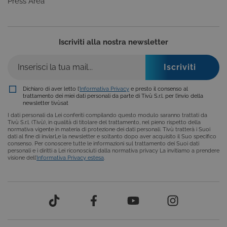
Press Area
anonimizzat
dal server.
Iscriviti alla nostra newsletter
Dichiaro di aver letto l’
Informativa Privacy
e presto il consenso al
trattamento dei miei dati personali da parte di Tivù S.r.l. per l’invio della
newsletter tivùsat
I dati personali da Lei conferiti compilando questo modulo saranno trattati da
Provider /
Nome
Scadenza
Descrizione
Tivù S.r.l. (Tivù), in qualità di titolare del trattamento, nel pieno rispetto della
Dominio
normativa vigente in materia di protezione dei dati personali. Tivù tratterà i Suoi
dati al fine di inviarLe la newsletter e soltanto dopo aver acquisito il Suo specifico
VISITOR_INFO1_LIVE
6 mesi
Questo
Google LLC
consenso. Per conoscere tutte le informazioni sul trattamento dei Suoi dati
cookie è
.youtube.com
personali e i diritti a Lei riconosciuti dalla normativa privacy La invitiamo a prendere
impostato d
visione dell’
Informativa Privacy estesa
.
Youtube per
tenere tracci
delle
Provider /
preferenze
Nome
Scadenza
Descrizione
dell'utente
Dominio
per i video d
Youtube
_gat
59
Questo nome di
Google
incorporati
secondi
cookie è
LLC
nei siti; può
associato a
.giphy.com
anche
Google