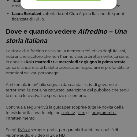
Tullio Bernabei
: speleologo volontario ventitreenne, ha
organizzato e coordinato le discese dei volontari nel pozzo.
COOKIE TECNICI
Laura Bortolani
: volontaria del Club Alpino Italiano di 24 anni,
fidanzata di Tullio.
COOKIE ANALITICI
Dove e quando vedere
Alfredino – Una
COOKIE DI PROFILAZIONE
storia italiana
FUNZIONALITÀ
La storia di Alfredino è viva nella memoria collettiva degli italiani,
nota anche a coloro che non l’hanno vissuta direttamente. La serie,
in onda su
Rai 1
martedì 11
e
mercoledì 12
giugno in prima serata
,
cerca di andare al di là della cronaca per esplorare in profondità le
emozioni dei vari personaggi.
Cookie tecnici
Cookie analitici
Cookie di profilazione
Funzionalità
Ambientata in un’Italia segnata da scandali, crisi di governo e
terrorismo, la storia ha catturato l’attenzione del pubblico che seguì
Questi cookie sono necessari per il corretto
la diretta televisiva tra speranze e sconforto.
funzionamento del nostro sito e non possono
essere disattivati. Vengono impostati solo in
Continua a seguire
tivù la guida
per scoprire tutte le novità della
risposta ad azioni da te effettuate nel corso della
televisione italiana: le migliori
serie tv
, i
film
e i
programmi di
navigazione, che costituiscono una richiesta di
intrattenimento
.
servizi ai sensi di legge, come la corretta
visualizzazione del sito e dei suoi contenuti.
Inoltre, ti permetteranno di navigare sul sito
Scegli
tivùsat
sempre, gratis, per garantirti un’ottima qualità di
ricordando le scelte e in base ai criteri da te
visione audio e video in 4K e HD.