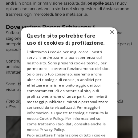
andrà in onda, in prima visione assoluta, dal
05 aprile
2023
. I nuovi
episodi che raccontano la storia del vicequestore di Aosta saranno
trasmessi ogni mercoledì, fino a metà aprile.
Dove vedere Rocco Schiavone 5
Sulla scia del grande successo di
Mare Fuori 3
, anche la nuova
Questo sito potrebbe fare
stagione di Rocco Schiavone sarà disponibile su RaiPlay in
uso di cookies di profilazione.
anteprima dal 27 marzo 2023. La visione in prime time, anche per gli
episodi della quinta stagione, sarà affidata a
Rai 2 HD
.
Utilizziamo i cookie per migliorare i nostri
servizi e ottimizzare la tua esperienza sul
Continua a seguire
tivù la guida
per scoprire curiosità e
nostro sito. Sono presenti cookie tecnici, per
anticipazioni sulle
nuove fiction
e i migliori
programmi di
permettere il corretto funzionamento del sito.
intrattenimento
della televisione italiana.
Solo previo tuo consenso, useremo anche
ulteriori tipologie di cookie, o analitici per
​​Scegli
tivùsat
sempre
, gratis, per garantirti un’ottima qualità di
effettuare analisi e monitoraggio dei tuoi
visione audio e video in 4K e in HD.
comportamenti di visitatore sul sito, o di
profilazione, anche di terze parti, per inviarti
Foto di: per gentile concessione Comunicazione Press & media
messaggi pubblicitari mirati o personalizzare i
office – Ufficio Stampa Rai.
contenuti da te visualizzati. Per maggiori
informazioni su queste tecnologie consulta la
nostra Cookie Policy. Per informazioni su
come trattiamo i tuoi dati, consulta anche la
nostra Privacy Policy.
Puoi accettare l’installazione di tutti i cookie