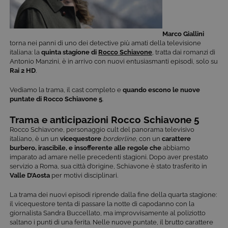
Marco Giallini
torna nei panni di uno dei detective più amati della televisione
italiana: la
quinta stagione di
Rocco Schiavone
, tratta dai romanzi di
Antonio Manzini, è in arrivo con nuovi entusiasmanti episodi, solo su
Rai 2 HD
.
Vediamo la trama, il cast completo e
quando escono le nuove
puntate di Rocco Schiavone 5
.
Trama e anticipazioni Rocco Schiavone 5
Rocco Schiavone, personaggio cult del panorama televisivo
italiano, è un un
vicequestore
borderline
,
con un
carattere
burbero, irascibile, e insofferente alle regole che
abbiamo
imparato ad amare nelle precedenti stagioni
. Dopo aver prestato
servizio a Roma, sua città d’origine, Schiavone è stato trasferito in
Valle D’Aosta
per motivi disciplinari.
La trama dei nuovi episodi riprende dalla fine della quarta stagione:
il vicequestore tenta di passare la notte di capodanno con la
giornalista Sandra Buccellato, ma improvvisamente al poliziotto
saltano i punti di una ferita. Nelle nuove puntate, il brutto carattere