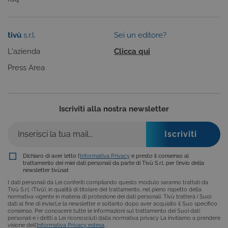
ASP.NET_SessionId
Sessione
Cookie di
Microsoft
sessione del
Corporation
piattaforma 
www.tivu.tv
uso generale
tivù
s.r.l.
Sei un editore?
utilizzato da
siti scritti co
L'azienda
Clicca qui
tecnologie
basate su
Microsoft
Press Area
.NET.
Solitamente
utilizzato pe
mantenere
una session
Iscriviti alla nostra newsletter
utente
anonimizzat
dal server.
CookieScriptConsent
6 mesi
Questo cook
CookieScript
viene
.tivu.tv
utilizzato dal
Dichiaro di aver letto l’
Informativa Privacy
e presto il consenso al
servizio
trattamento dei miei dati personali da parte di Tivù S.r.l. per l’invio della
Cookie-
newsletter tivùsat
Script.com p
ricordare le
I dati personali da Lei conferiti compilando questo modulo saranno trattati da
preferenze d
Tivù S.r.l. (Tivù), in qualità di titolare del trattamento, nel pieno rispetto della
consenso su
normativa vigente in materia di protezione dei dati personali. Tivù tratterà i Suoi
cookie dei
dati al fine di inviarLe la newsletter e soltanto dopo aver acquisito il Suo specifico
visitatori. È
consenso. Per conoscere tutte le informazioni sul trattamento dei Suoi dati
necessario c
personali e i diritti a Lei riconosciuti dalla normativa privacy La invitiamo a prendere
il banner dei
visione dell’
Informativa Privacy estesa
.