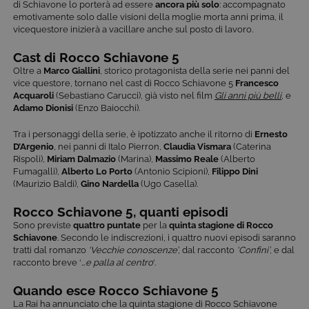
di Schiavone lo porterà ad essere
ancora più solo
: accompagnato
emotivamente solo dalle visioni della moglie morta anni prima, il
vicequestore inizierà a vacillare anche sul posto di lavoro.
Cast di Rocco Schiavone 5
Oltre a
Marco Giallini
, storico protagonista della serie nei panni del
vice questore, tornano nel cast di Rocco Schiavone 5
Francesco
Acquaroli
(Sebastiano Carucci), già visto nel film
Gli anni più belli
, e
Adamo Dionisi
(Enzo Baiocchi).
Tra i personaggi della serie, è ipotizzato anche il ritorno di
Ernesto
D’Argenio
, nei panni di Italo Pierron,
Claudia Vismara
(Caterina
Rispoli),
Miriam Dalmazio
(Marina),
Massimo Reale
(Alberto
Fumagalli),
Alberto Lo
Porto
(Antonio Scipioni),
Filippo Dini
(Maurizio Baldi),
Gino Nardella
(Ugo Casella).
Rocco Schiavone 5, quanti episodi
Sono previste
quattro puntate
per la
quinta stagione di Rocco
Schiavone
. Secondo le indiscrezioni, i quattro nuovi episodi saranno
tratti dal romanzo
‘Vecchie conoscenze’
, dal racconto
‘Confini’
, e dal
racconto breve ‘
…e palla al centro
‘.
Quando esce Rocco Schiavone 5
La Rai ha annunciato che la quinta stagione di Rocco Schiavone