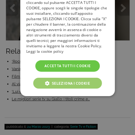
cliccando sul pulsante ACCETTA TUTTI I
COOKIE, oppure scegli le singole tipologie che
vuoi installare, cliccando sull’apposito
pulsante SELEZIONA I COOKIE. Clicca sulla "X"
per chiudere il banner, la continuazione della
navigazione avverrà in assenza di cookie o
altri strumenti di tracciamento diversi da
quelli tecnici; per maggiori informazioni ti
invitiamo a leggere la nostra Cookie Policy.
Related Posts:
Leggi la cookie policy
‘Rocco Schiavone’: arriva su Rai 2 la quarta…
ACCETTA TUTTI I COOKIE
Vanina - Un vicequestore a Catania: trama, cast e…
Film di Natale 2023: i più bei film di Natale da…
SELEZIONA I COOKIE
Al via su Rai1 l’appuntamento con Le indagini di…
‘Lui è peggio di me’: arriva in tv il nuovo show di…
COOKIE TECNICI
Le migliori serie tv su Giallo: i titoli crime e…
COOKIE ANALITICI
COOKIE DI PROFILAZIONE
pubblicato il:
24 Marzo 2023
| categoria:
Serie Tv e Fiction
FUNZIONALITÀ