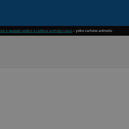
 dove e quando vedere il cartone animato russo
»
yoko cartone animato