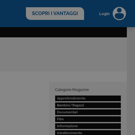
scopri di più >
SCOPRI I VANTAGGI
Login
Categorie Magazine
Approfondimento
Bambini/Ragazzi
Documentari
Film
Informazione
Intrattenimento