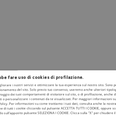
be fare uso di cookies di profilazione.
gliorare i nostri servizi e ottimizzare la tua esperienza sul nostro sito. Sono p
ionamento del sito. Solo previo tuo consenso, useremo anche ulteriori tipologi
aggio dei tuoi comportamenti di visitatore sul sito, o di profilazione, anche di 
i o personalizzare i contenuti da te visualizzati. Per maggiori informazioni s
olicy. Per informazioni su come trattiamo i tuoi dati, consulta anche la nostra
one di tutti i cookie cliccando sul pulsante ACCETTA TUTTI I COOKIE, oppure sce
la
tivù
ndo sull’apposito pulsante SELEZIONA I COOKIE. Clicca sulla "X" per chiudere i