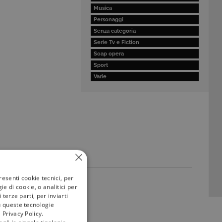
Musica
Personaggi
Senza categoria
Serie Tv e Fiction
Soap opera
Sport
Varie
resenti cookie tecnici, per
e di cookie, o analitici per
terze parti, per inviarti
u queste tecnologie
 Privacy Policy.