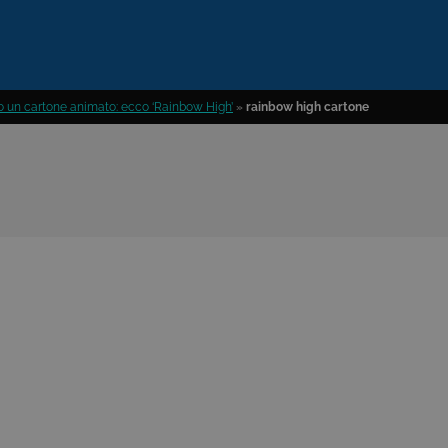
o un cartone animato: ecco ‘Rainbow High’
»
rainbow high cartone