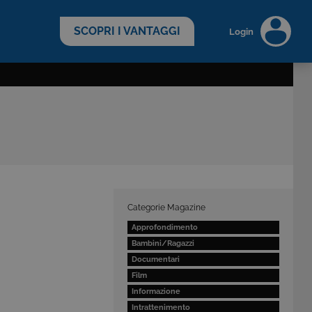
scopri di più >
SCOPRI I VANTAGGI
Login
Categorie Magazine
Approfondimento
Bambini/Ragazzi
Documentari
Film
Informazione
Intrattenimento