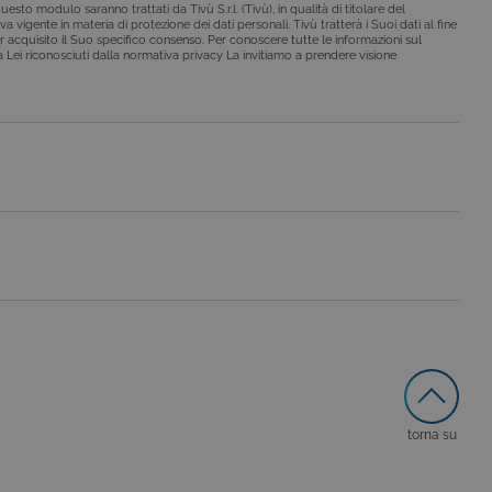
esto modulo saranno trattati da Tivù S.r.l. (Tivù), in qualità di titolare del
a vigente in materia di protezione dei dati personali. Tivù tratterà i Suoi dati al fine
r acquisito il Suo specifico consenso. Per conoscere tutte le informazioni sul
o da siti scritti con
i a Lei riconosciuti dalla normativa privacy La invitiamo a prendere visione
 per mantenere una
 per ricordare le
o che il banner dei cookie
o da siti scritti con
 per mantenere una
le preferenze dell'utente
nare se il visitatore del
nterfaccia di Youtube.
secondo la
hieste, limitando la
torna su
le visualizzazioni dei
lo stato della sessione.