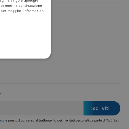
gli le singole tipologie
l banner, la continuazione
i; per maggiori informazioni
my
tivù
FUNZIONALITÀ
r
no impostati solo in
legge, come la corretta
se ai criteri da te
 essere avvisati riguardo alla
ano, di norma, dati
vacy
e presto il consenso al trattamento dei miei dati personali da parte di Tivù S.r.l.