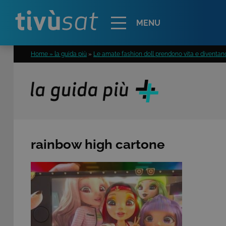
Alert
MENU
Home » la guida più
»
Le amate fashion doll prendono vita e diventan
rainbow high cartone