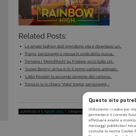
Related Posts:
Le amate fashion doll prendono vita e diventano un…
Trama, personaggi e messa in onda della nuova…
Tornano i ‘Monchhichi’ su Frisbee: ecco tutto ciò…
‘Super Benny’: arriva in tv il primo cartone animato…
‘Little People’: la seconda stagione del cartone…
Torna in tv in chiaro ‘Yoko’: trama, personaggi,…
Questo sito potreb
Utilizziamo i cookie per mi
pubblicato il:
5 Agosto 2021
| categoria:
permettere il corretto funz
effettuare analisi e monitor
messaggi pubblicitari mirat
consulta la nostra Cookie P