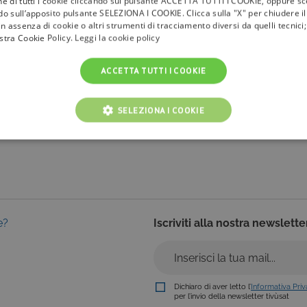
one di tutti i cookie cliccando sul pulsante ACCETTA TUTTI I COOKIE, oppure sce
ndo sull’apposito pulsante SELEZIONA I COOKIE. Clicca sulla "X" per chiudere i
n assenza di cookie o altri strumenti di tracciamento diversi da quelli tecnic
la
tivù
ostra Cookie Policy.
Leggi la cookie policy
I Bollini
ACCETTA TUTTI I COOKIE
Info & News
faq
SELEZIONA I COOKIE
NICI
COOKIE ANALITICI
COOKIE DI PROFILAZIONE
Cookie tecnici
Cookie analitici
Cookie di profilazione
Funzionalità
e?
Iscriviti alla nostra newslette
i per il corretto funzionamento del nostro sito e non possono essere disattivati. Vengo
ttuate nel corso della navigazione, che costituiscono una richiesta di servizi ai sensi di 
i suoi contenuti. Inoltre, ti permetteranno di navigare sul sito ricordando le scelte e in ba
otti presenti nel carrello). È possibile impostare il browser per bloccare i cookie tecnici o
l caso alcune parti del sito non funzioneranno correttamente. Questi cookie non archivi
Dichiaro di aver letto l’
Informativa Pri
per l’invio della newsletter tivùsat
ovider /