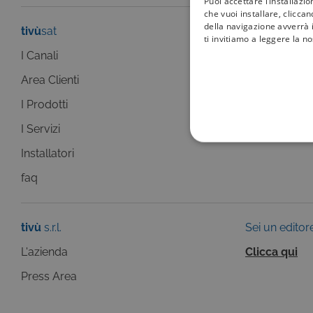
Puoi accettare l’installazi
che vuoi installare, clicca
della navigazione avverrà i
tivù
sat
tivù
la guida
ti invitiamo a leggere la n
I Canali
I programmi
Area Clienti
I canali
I Prodotti
La Guida +
I Servizi
faq
COOKIE TEC
Installatori
faq
tivù
s.r.l.
Sei un editor
Questi cookie sono necessar
risposta ad azioni da te effe
L'azienda
Clicca qui
visualizzazione del sito e de
selezionati (es. lingua, prod
Press Area
loro installazione, ma in ta
personali.
Pr