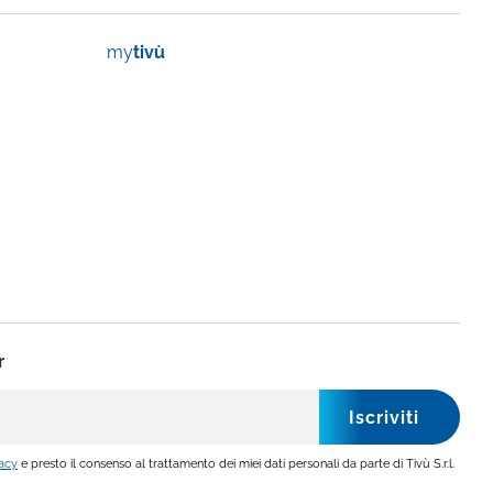
my
tivù
r
vacy
e presto il consenso al trattamento dei miei dati personali da parte di Tivù S.r.l.