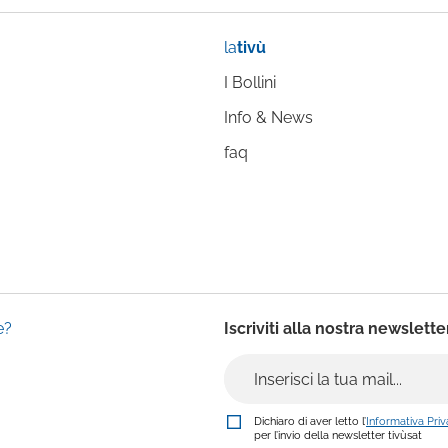
la
tivù
I Bollini
Info & News
faq
e?
Iscriviti alla nostra newslette
Dichiaro di aver letto l’
Informativa Pri
per l’invio della newsletter tivùsat