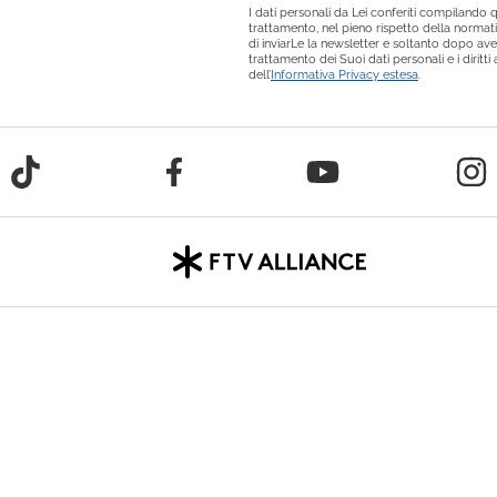
I dati personali da Lei conferiti compilando qu
trattamento, nel pieno rispetto della normativ
di inviarLe la newsletter e soltanto dopo ave
trattamento dei Suoi dati personali e i diritt
dell’
Informativa Privacy estesa
.