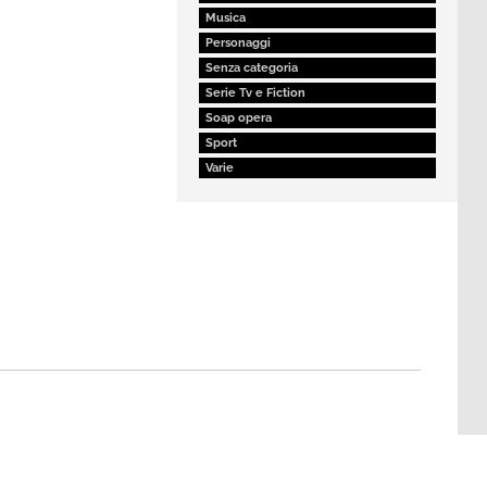
Musica
Personaggi
Senza categoria
Serie Tv e Fiction
Soap opera
Sport
Varie