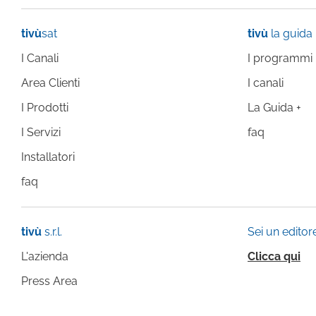
tivù
sat
tivù
la guida
I Canali
I programmi
Area Clienti
I canali
I Prodotti
La Guida +
I Servizi
faq
Installatori
faq
tivù
s.r.l.
Sei un editor
L'azienda
Clicca qui
Press Area