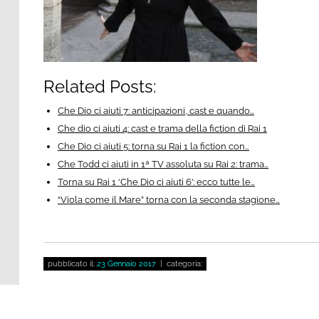
Related Posts:
Che Dio ci aiuti 7: anticipazioni, cast e quando…
Che dio ci aiuti 4: cast e trama della fiction di Rai 1
Che Dio ci aiuti 5: torna su Rai 1 la fiction con…
Che Todd ci aiuti in 1ª TV assoluta su Rai 2: trama…
Torna su Rai 1 ‘Che Dio ci aiuti 6’: ecco tutte le…
“Viola come il Mare” torna con la seconda stagione…
pubblicato il:
23 Gennaio 2017
| categoria: