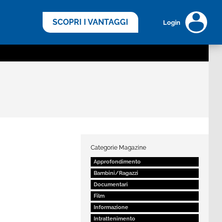
scopri di più >
SCOPRI I VANTAGGI
Login
Categorie Magazine
Approfondimento
Bambini/Ragazzi
Documentari
Film
Informazione
Intrattenimento