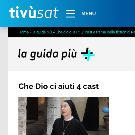
Alert
MENU
Home » la guida più
»
Che dio ci aiuti 4: cast e trama della fiction di Ra
Che Dio ci aiuti 4 cast