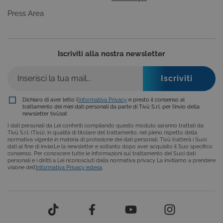
uso generale
utilizzato da
Press Area
siti scritti co
tecnologie
basate su
Microsoft
.NET.
Solitamente
Iscriviti alla nostra newsletter
utilizzato pe
mantenere
una session
utente
anonimizzat
dal server.
Dichiaro di aver letto l’
Informativa Privacy
e presto il consenso al
trattamento dei miei dati personali da parte di Tivù S.r.l. per l’invio della
CookieScriptConsent
6 mesi
Questo cook
CookieScript
newsletter tivùsat
viene
.tivu.tv
utilizzato dal
I dati personali da Lei conferiti compilando questo modulo saranno trattati da
servizio
Tivù S.r.l. (Tivù), in qualità di titolare del trattamento, nel pieno rispetto della
Cookie-
normativa vigente in materia di protezione dei dati personali. Tivù tratterà i Suoi
Script.com p
dati al fine di inviarLe la newsletter e soltanto dopo aver acquisito il Suo specifico
ricordare le
consenso. Per conoscere tutte le informazioni sul trattamento dei Suoi dati
preferenze d
personali e i diritti a Lei riconosciuti dalla normativa privacy La invitiamo a prendere
consenso su
visione dell’
Informativa Privacy estesa
.
cookie dei
visitatori. È
necessario c
il banner dei
cookie di
Cookie-
Script.com
funzioni