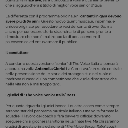
puntata, la
finale live
, sarà il pubblico a votare il cantante preferito
che si aggiudicherà il titolo di miglior voce senior d’Italia.
La differenza con il programma originale? I
cantanti in gara devono
avere più di 60 anni
! Questo nuovo talent musicale, insomma, è
un’idea originale per ascoltare le voci dei cantanti over 60, ma
anche per conoscere storie straordinarie di persone pronte a
dimostrare che non è mai troppo tardi per accendere il
palcoscenico ed entusiasmare il pubblico.
Il conduttore
A condurre questa versione “senior” di The Voice Italia ci penserà
ancora una volta
Antonella Clerici
. La Clerici avrà un ruolo centrale
nella presentazione delle storie dei protagonisti e nel ruolo di
“padrona di casa”, di una competizione che vuole dimostrare che
nella vita non è mai troppo tardi.
I giudici di “The Voice Senior Italia” 2021
Per quanto riguarda i giudici invece, i quattro coach come sempre
saranno star del panorama musicale italiano. Una volta formate le
squadre, il lavoro dei coach si farà davvero difficile: dovranno
scegliere chi si giocherà la vittoria nella finale live. Ma chi saranno i
giudici di questa prima edizione di “
The Voice Senior Italia
” 2021?