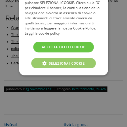
scoprire tutti gli appuntamenti e le novità in arrivo prossimamente
pulsante SELEZIONA I COOKIE. Clicca sulla "X"
in tv.
per chiudere il banner, la continuazione della
navigazione avverrà in assenza di cookie o
Related Posts:
altri strumenti di tracciamento diversi da
quelli tecnici; per maggiori informazioni ti
Gran finale The Voice Kids Italia: i 12 talenti e i…
invitiamo a leggere la nostra Cookie Policy.
Leggi la cookie policy
The Voice of Italy 2018: tutte le novità della 5°…
The Voice of Italy 2019: su Rai 2 la 6a edizione del…
ACCETTA TUTTI I COOKIE
Italia's Got Talent 2024 in onda su TV8: quando…
The Voice Senior: arriva la nuova edizione su Rai 1
Cartoni animati in Tv: su Pop arriva Charlie è Tardi
SELEZIONA I COOKIE
COOKIE TECNICI
COOKIE ANALITICI
pubblicato il:
23 Novembre 2021
| categoria:
Intrattenimento
,
Musica
COOKIE DI PROFILAZIONE
FUNZIONALITÀ
tivù
sat
tivù
la guida