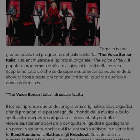
Torna in tv una
grande novità tra i programmi del palinsesto Rai: “
The Voice Senior
Italia
”. Il talent musicale è ispirato all’originale “
The Voice of Italy
”, il
popolare programma dedicato ai giovani talenti della musica.
Scopriamo tutto ciò che c’è da sapere sulla seconda edizione dello
show: di cosa si tratta, chi conduce, chi sono i giudici e quando e
dove vederlo in tv.
“The Voice Senior Italia”: di cosa si tratta
Il format riprende quello del programma originale: 4 coach/giudici,
grandi protagonisti e personaggi del mondo della musica e dello
spettacolo, dovranno conquistare i loro cantanti preferiti e,
viceversa, i cantanti dovranno conquistare i giudici e guadagnarsi
un posto in squadra. Anche qui il talent sarà suddiviso in diverse fasi:
le
Blind Auditions
, le
Battles
e gli
Knockout
. Durante l’ultima