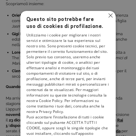
Scopriamoli insieme:
Orietta Berti
, new entry dello show e alla sua prima esperienza
Questo sito potrebbe fare
come coach, la cantante prenderà il posto di Al Bano e la figlia
uso di cookies di profilazione.
Jasmine Carrisi;
Gigi D’Alessio
, il cantante napoletano – già coach nella prima
Utilizziamo i cookie per migliorare i nostri
edizione del programma – aveva ricoperto questo ruolo anche
servizi e ottimizzare la tua esperienza sul
nella sesta edizione del format originale;
nostro sito. Sono presenti cookie tecnici, per
permettere il corretto funzionamento del sito.
Loredana Bertè
, troveremo la cantante per la seconda volta a
Solo previo tuo consenso, useremo anche
The Voice, precedentemente giudice nel programma “
Amici di
ulteriori tipologie di cookie, o analitici per
Maria De Filippi
”;
effettuare analisi e monitoraggio dei tuoi
Clementino
, rinnovato anche il giovane rapper campano per il
comportamenti di visitatore sul sito, o di
secondo anno consecutivo.
profilazione, anche di terze parti, per inviarti
messaggi pubblicitari mirati o personalizzare i
Quando e dove vedere il talent in tv
contenuti da te visualizzati. Per maggiori
informazioni su queste tecnologie consulta la
Ma arriviamo al dunque: quando e dove vedere in tv la seconda
nostra Cookie Policy. Per informazioni su
stagione del talent musicale “
The Voice Senior Italia
”?
come trattiamo i tuoi dati, consulta anche la
L’appuntamento è fissato per
tutti i venerdì
, a partire
dal 26
nostra Privacy Policy.
novembre
, eccetto la
finale
che si terrà di giovedì, per la precisione
Puoi accettare l’installazione di tutti i cookie
il
23 dicembre
. Lo show andrà in onda, come di consueto, su
Rai
cliccando sul pulsante ACCETTA TUTTI I
1
(
disponibile in HD su tivùsat al canale 101
), per cinque prime
COOKIE, oppure scegli le singole tipologie che
serate. Continuate a seguire gli aggiornamenti di
Tivù La Guida
per
vuoi installare, cliccando sull’apposito