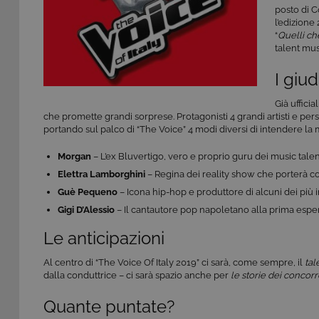
posto di C
l’edizione
“
Quelli che
talent mus
I giud
Già ufficia
che promette grandi sorprese. Protagonisti 4 grandi artisti e p
portando sul palco di “The Voice” 4 modi diversi di intendere la m
Morgan
– L’ex Bluvertigo, vero e proprio guru dei music tale
Elettra Lamborghini
– Regina dei reality show che porterà con
Guè Pequeno
– Icona hip-hop e produttore di alcuni dei più int
Gigi D’Alessio
– Il cantautore pop napoletano alla prima espe
Le anticipazioni
Al centro di “The Voice Of Italy 2019” ci sarà, come sempre, il
tal
dalla conduttrice – ci sarà spazio anche per
le storie dei concorr
Quante puntate?