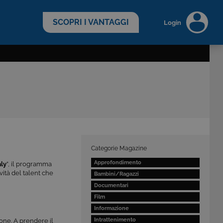
scopri di più >
SCOPRI I VANTAGGI
Login
Categorie Magazine
Approfondimento
aly
”, il programma
vità del talent che
Bambini/Ragazzi
Documentari
Film
Informazione
Intrattenimento
one. A prendere il