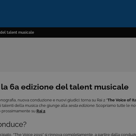
e del talent musicale
2 la 6a edizione del talent musicale
ografia, nuova conduzione e nuovi giudici: torna su Rai 2 “
The Voice of It
i talenti della musica che giunge alla
sesta edizione
. Scopriamo tutte le no
o prossimamente su
Rai 2
.
conduce?
ipato, “The Voice 2019” si rinnova completamente, a partire dalla conduzi