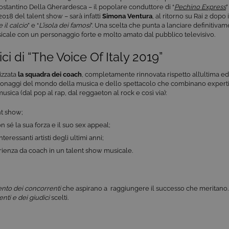
ostantino Della Gherardesca – il popolare conduttore di “
Pechino Express
 2018 del talent show – sarà infatti
Simona Ventura
, al ritorno su Rai 2 dopo 
 il calcio
” e “
L’isola dei famosi
”. Una scelta che punta a lanciare definitivam
icale con un personaggio forte e molto amato dal pubblico televisivo.
ici di “The Voice Of Italy 2019”
lizzata
la
squadra dei
coach
, completamente rinnovata rispetto all’ultima ed
ersonaggi del mondo della musica e dello spettacolo che combinano expert
usica (dal pop al rap, dal reggaeton al rock e così via):
nt show;
 sé la sua forza e il suo sex appeal;
eressanti artisti degli ultimi anni;
rienza da coach in un talent show musicale.
ento dei concorrenti
che aspirano a raggiungere il successo che meritano
enti e dei giudici
scelti.