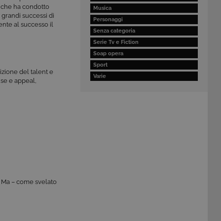
” che ha condotto
Musica
i grandi successi di
Personaggi
ente al successo il
Senza categoria
Serie Tv e Fiction
Soap opera
Sport
izione del talent e
Varie
ise e appeal,
. Ma – come svelato