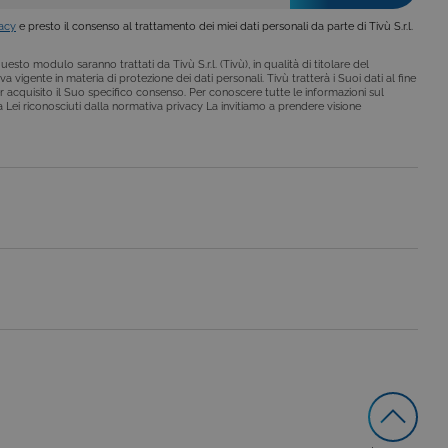
vacy
e presto il consenso al trattamento dei miei dati personali da parte di Tivù S.r.l.
esto modulo saranno trattati da Tivù S.r.l. (Tivù), in qualità di titolare del
a vigente in materia di protezione dei dati personali. Tivù tratterà i Suoi dati al fine
r acquisito il Suo specifico consenso. Per conoscere tutte le informazioni sul
i a Lei riconosciuti dalla normativa privacy La invitiamo a prendere visione
le preferenze dell'utente
nare se il visitatore del
nterfaccia di Youtube.
secondo la
hieste, limitando la
le visualizzazioni dei
lo stato della sessione.
lo stato della sessione.
 che è un aggiornamento
a Google. Questo cookie
ero generato in modo
di pagina in un sito e
 rapporti di analisi dei siti.
iorna un valore univoco
ia delle visualizzazioni di
 che è un aggiornamento