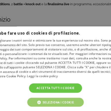
ditions
, 2
battle + knock out
e la
finalissima live
in programma, eccezionalmen
nizio
ta edizione di “The Voice of Italy” inizia ufficialmente a partire da martedì 
be fare uso di cookies di profilazione.
imamente in tv, continuate a seguire gli aggiornamenti di
Tivù La Guida
.
gliorare i nostri servizi e ottimizzare la tua esperienza sul nostro sito. Sono p
ionamento del sito. Solo previo tuo consenso, useremo anche ulteriori tipologi
aggio dei tuoi comportamenti di visitatore sul sito, o di profilazione, anche di 
i o personalizzare i contenuti da te visualizzati. Per maggiori informazioni s
olicy. Per informazioni su come trattiamo i tuoi dati, consulta anche la nostra
one di tutti i cookie cliccando sul pulsante ACCETTA TUTTI I COOKIE, oppure sce
ndo sull’apposito pulsante SELEZIONA I COOKIE. Clicca sulla "X" per chiudere i
n assenza di cookie o altri strumenti di tracciamento diversi da quelli tecnic
ostra Cookie Policy.
Leggi la cookie policy
ACCETTA TUTTI I COOKIE
SELEZIONA I COOKIE