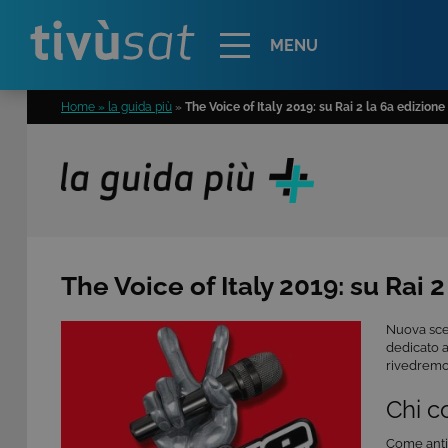
Alert
MENU
Home » la guida più
»
The Voice of Italy 2019: su Rai 2 la 6a edizion
The Voice of Italy 2019: su Rai 
Nuova scen
dedicato a
rivedrem
Chi 
Come antic