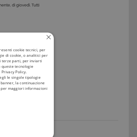
te, di giovedì. Tutti
23 aprile 2019, in
resenti cookie tecnici, per
e di cookie, o analitici per
terze parti, per inviarti
u queste tecnologie
 Privacy Policy.
gli le singole tipologie
l banner, la continuazione
i; per maggiori informazioni