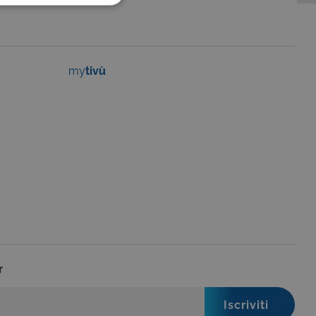
FUNZIONALITÀ
my
tivù
no impostati solo in
legge, come la corretta
se ai criteri da te
 essere avvisati riguardo alla
ano, di norma, dati
o da siti scritti con
 per mantenere una
 per ricordare le
o che il banner dei cookie
r
o da siti scritti con
 per mantenere una