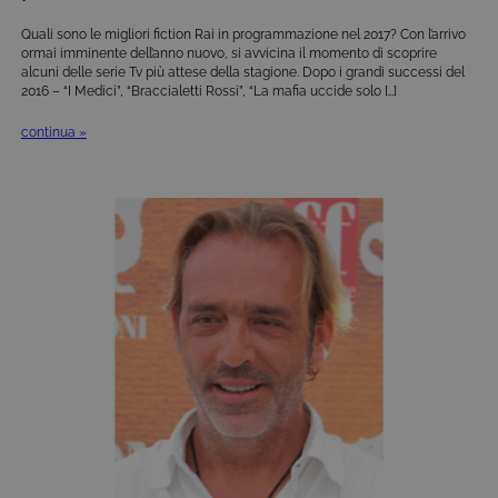
una session
utente
Quali sono le migliori fiction Rai in programmazione nel 2017? Con l’arrivo
anonimizzat
ormai imminente dell’anno nuovo, si avvicina il momento di scoprire
dal server.
alcuni delle serie Tv più attese della stagione. Dopo i grandi successi del
2016 – “I Medici”, “Braccialetti Rossi”, “La mafia uccide solo […]
continua »
Provider /
Nome
Scadenza
Descrizione
Dominio
VISITOR_INFO1_LIVE
6 mesi
Questo
Google LLC
cookie è
.youtube.com
impostato d
Youtube per
tenere tracci
delle
Provider /
preferenze
Nome
Scadenza
Descrizione
dell'utente
Dominio
per i video d
Youtube
_gat
59
Questo nome di
Google
incorporati
secondi
cookie è
LLC