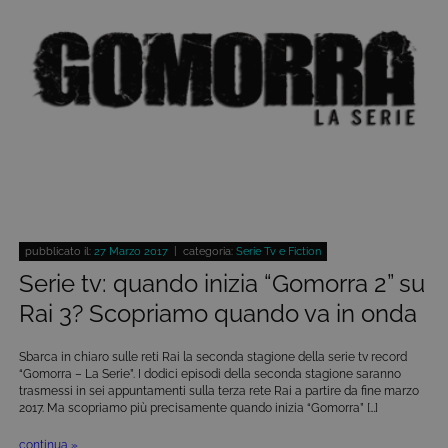
Inoltre, ti permetteranno di navigare sul sito
ricordando le scelte e in base ai criteri da te
selezionati (es. lingua, prodotti presenti nel
carrello). È possibile impostare il browser per
bloccare i cookie tecnici o essere avvisati
riguardo alla loro installazione, ma in tal caso
alcune parti del sito non funzioneranno
correttamente. Questi cookie non archiviano, di
norma, dati personali.
Provider /
Nome
Scadenza
Descrizione
Dominio
ASP.NET_SessionId
Sessione
Cookie di
Microsoft
sessione del
Corporation
piattaforma 
www.tivu.tv
uso generale
pubblicato il:
27 Marzo 2017
| categoria:
Serie Tv e Fiction
utilizzato da
siti scritti co
Serie tv: quando inizia “Gomorra 2” su
tecnologie
basate su
Rai 3? Scopriamo quando va in onda
Microsoft
.NET.
Solitamente
Sbarca in chiaro sulle reti Rai la seconda stagione della serie tv record
utilizzato pe
mantenere
“Gomorra – La Serie”. I dodici episodi della seconda stagione saranno
una session
trasmessi in sei appuntamenti sulla terza rete Rai a partire da fine marzo
utente
2017. Ma scopriamo più precisamente quando inizia “Gomorra” […]
anonimizzat
dal server.
continua »