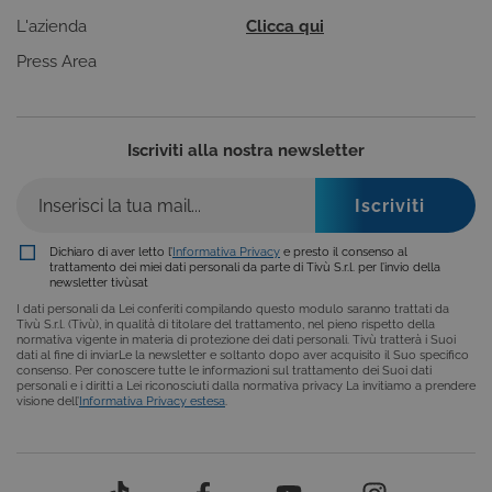
rapporti di
L'azienda
Clicca qui
analisi dei siti.
Press Area
_gid
1 giorno
Questo cookie è
Google
impostato da
LLC
Google
.giphy.com
Analytics.
Memorizza e
aggiorna un
Iscriviti alla nostra newsletter
valore univoco
per ogni pagina
visitata e viene
utilizzato per
contare e tenere
traccia delle
visualizzazioni di
Dichiaro di aver letto l’
Informativa Privacy
e presto il consenso al
pagina.
trattamento dei miei dati personali da parte di Tivù S.r.l. per l’invio della
newsletter tivùsat
_ga
2 anni
Questo nome di
Google
cookie è
LLC
I dati personali da Lei conferiti compilando questo modulo saranno trattati da
associato a
.tivu.tv
Tivù S.r.l. (Tivù), in qualità di titolare del trattamento, nel pieno rispetto della
Google
normativa vigente in materia di protezione dei dati personali. Tivù tratterà i Suoi
Universal
dati al fine di inviarLe la newsletter e soltanto dopo aver acquisito il Suo specifico
Analytics, che è
consenso. Per conoscere tutte le informazioni sul trattamento dei Suoi dati
un
personali e i diritti a Lei riconosciuti dalla normativa privacy La invitiamo a prendere
aggiornamento
visione dell’
Informativa Privacy estesa
.
significativo del
servizio di
analisi più
comunemente
utilizzato da