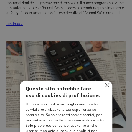
contraddizioni della generazione di mezzo”: è il nuovo programma tv che il
cantautore calabrese Brunori Sas si appresta a condurre prossimamente
su Rai 3. L’appuntamento con l’atteso debutto di “Brunori Sa” è ormai […]
continua »
Questo sito potrebbe fare
uso di cookies di profilazione.
Utilizziamo i cookie per migliorare i nostri
servizi e ottimizzare la tua esperienza sul
nostro sito. Sono presenti cookie tecnici, per
permettere il corretto funzionamento del sito.
Solo previo tuo consenso, useremo anche
ulteriori tipologie di cookie, o analitici per