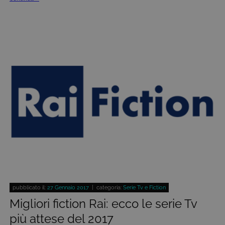
CookieScriptConsent
6 mesi
Questo cook
CookieScript
viene
.tivu.tv
utilizzato dal
servizio
Cookie-
Script.com p
ricordare le
preferenze d
consenso su
cookie dei
visitatori. È
necessario c
il banner dei
cookie di
Cookie-
Script.com
funzioni
correttament
ASP.NET_SessionId
Sessione
Cookie di
Microsoft
sessione del
Corporation
piattaforma 
dgtvi.tivu.tv
uso generale
utilizzato da
siti scritti co
tecnologie
basate su
pubblicato il:
27 Gennaio 2017
| categoria:
Serie Tv e Fiction
Microsoft
Migliori fiction Rai: ecco le serie Tv
.NET.
Solitamente
più attese del 2017
utilizzato pe
mantenere