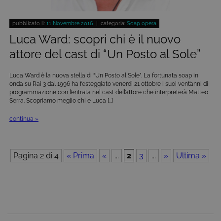
nei siti; può
associato a
.giphy.com
anche
Google
determinare
Universal
pubblicato il:
11 Novembre 2016
| categoria:
Soap opera
se il visitator
Analytics,
del sito web
secondo la
Luca Ward: scopri chi è il nuovo
sta
documentazione
utilizzando l
viene utilizzato
attore del cast di “Un Posto al Sole”
nuova o la
per limitare la
vecchia
frequenza delle
versione
richieste,
dell'interfacc
limitando la
Luca Ward è la nuova stella di “Un Posto al Sole”. La fortunata soap in
di Youtube.
raccolta di dati
onda su Rai 3 dal 1996 ha festeggiato venerdì 21 ottobre i suoi vent’anni di
su siti ad alto
programmazione con l’entrata nel cast dell’attore che interpreterà Matteo
YSC
Sessione
Questo
Google LLC
traffico.
cookie è
Serra. Scopriamo meglio chi è Luca […]
.youtube.com
impostato d
_ga_C1F21YC3QN
.tivu.tv
2 anni
Questo cookie
YouTube per
viene utilizzato
continua »
tenere tracci
da Google
delle
Analytics per
visualizzazio
mantenere lo
dei video
stato della
incorporati.
sessione.
Pagina 2 di 4
« Prima
«
...
2
3
...
»
Ultima »
_ga_SZGJ7F024R
.tivu.tv
2 anni
Questo cookie
viene utilizzato
da Google
Analytics per
mantenere lo
stato della
sessione.
_ga
2 anni
Questo nome di
Google