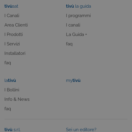
cookie è
LLC
tivù
sat
tivù
la guida
associato a
.giphy.com
Google
I Canali
I programmi
Universal
Analytics, che è
un
Area Clienti
I canali
aggiornamento
significativo del
I Prodotti
La Guida +
servizio di
analisi più
I Servizi
faq
comunemente
utilizzato da
Installatori
Google. Questo
cookie viene
utilizzato per
faq
distinguere
utenti unici
assegnando un
numero
la
tivù
my
tivù
generato in
modo casuale
I Bollini
come
identificatore
del cliente. È
Info & News
incluso in ogni
richiesta di
faq
pagina in un sito
e utilizzato per
calcolare i dati di
visitatori,
sessioni e
tivù
s.r.l.
Sei un editore?
campagne per i