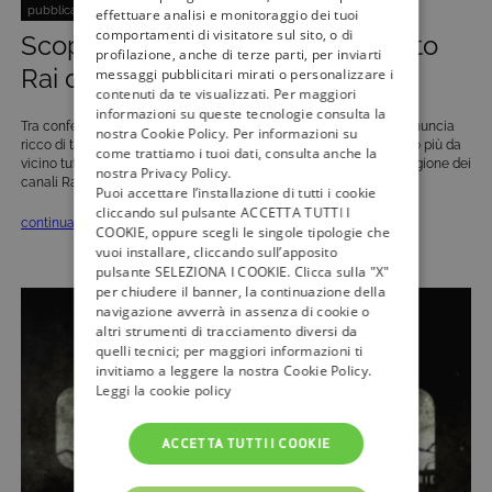
pubblicato il:
3 Agosto 2017
| categoria:
Varie
effettuare analisi e monitoraggio dei tuoi
comportamenti di visitatore sul sito, o di
Scopriamo le novità del palinsesto
profilazione, anche di terze parti, per inviarti
Rai dell’autunno 2017
messaggi pubblicitari mirati o personalizzare i
contenuti da te visualizzati. Per maggiori
informazioni su queste tecnologie consulta la
Tra conferme e novità, il palinsesto Rai dell’autunno 2017 si preannuncia
nostra Cookie Policy. Per informazioni su
ricco di tanti programmi, film e serie tv da non perdere. Scopriamo più da
come trattiamo i tuoi dati, consulta anche la
vicino tutte le novità della programmazione Tv della prossima stagione dei
nostra Privacy Policy.
canali Rai. Rai 1 La prima rete televisiva ha […]
Puoi accettare l’installazione di tutti i cookie
cliccando sul pulsante ACCETTA TUTTI I
continua »
COOKIE, oppure scegli le singole tipologie che
vuoi installare, cliccando sull’apposito
pulsante SELEZIONA I COOKIE. Clicca sulla "X"
per chiudere il banner, la continuazione della
navigazione avverrà in assenza di cookie o
altri strumenti di tracciamento diversi da
quelli tecnici; per maggiori informazioni ti
invitiamo a leggere la nostra Cookie Policy.
Leggi la cookie policy
ACCETTA TUTTI I COOKIE