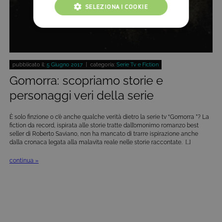
SELEZIONA I COOKIE
COOKIE TECNICI
COOKIE ANALITICI
pubblicato il:
5 Giugno 2017
| categoria:
Serie Tv e Fiction
COOKIE DI PROFILAZIONE
Gomorra: scopriamo storie e
FUNZIONALITÀ
personaggi veri della serie
È solo finzione o c’è anche qualche verità dietro la serie tv “Gomorra ”? La
fiction da record, ispirata alle storie tratte dall’omonimo romanzo best
seller di Roberto Saviano, non ha mancato di trarre ispirazione anche
Cookie tecnici
Cookie analitici
dalla cronaca legata alla malavita reale nelle storie raccontate. […]
Cookie di profilazione
Funzionalità
continua »
Questi cookie sono necessari per il corretto
funzionamento del nostro sito e non possono
essere disattivati. Vengono impostati solo in
risposta ad azioni da te effettuate nel corso della
navigazione, che costituiscono una richiesta di
servizi ai sensi di legge, come la corretta
visualizzazione del sito e dei suoi contenuti.