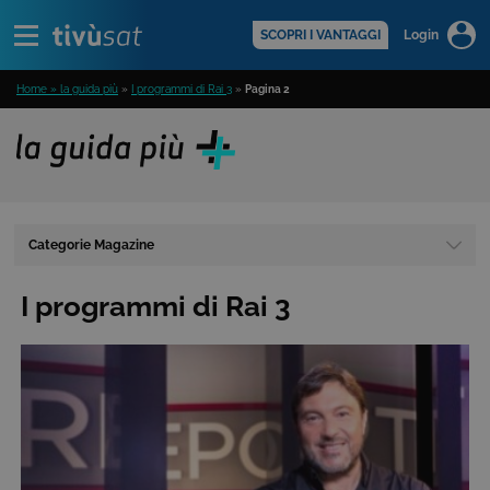
Alert
scopri di più >
SCOPRI I VANTAGGI
Login
Home » la guida più
»
I programmi di Rai 3
»
Pagina 2
Categorie Magazine
I programmi di Rai 3