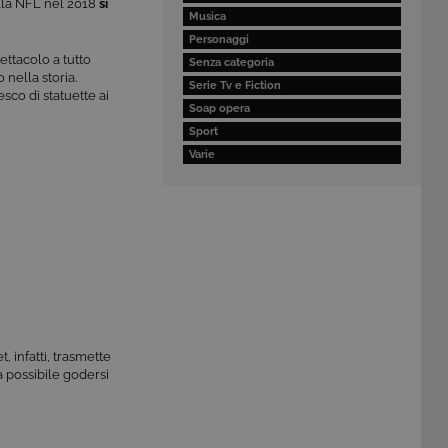
ella NFL nel 2018
si
Musica
Personaggi
ettacolo a tutto
Senza categoria
nella storia.
Serie Tv e Fiction
sco di statuette ai
Soap opera
Sport
Varie
, infatti, trasmette
 possibile godersi