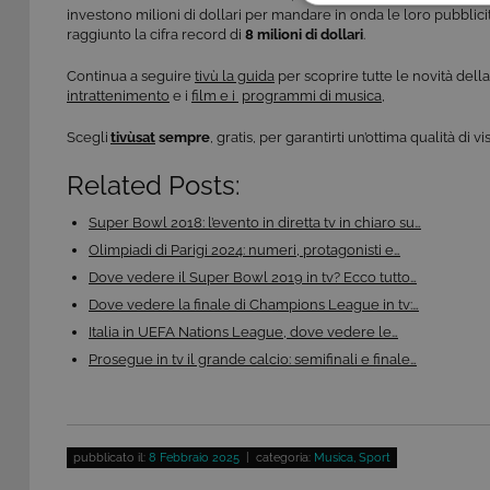
COOKIE TEC
investono milioni di dollari per mandare in onda le loro pubblic
raggiunto la cifra record di
8 milioni di dollari
.
Continua a seguire
tivù la guida
per scoprire tutte le novità della 
intrattenimento
e i
film e i
programmi di musica
,
Scegli
tivùsat
sempre
, gratis, per garantirti un’ottima qualità di 
Questi cookie sono necessar
risposta ad azioni da te effe
Related Posts:
visualizzazione del sito e de
selezionati (es. lingua, prod
loro installazione, ma in ta
Super Bowl 2018: l’evento in diretta tv in chiaro su…
personali.
Olimpiadi di Parigi 2024: numeri, protagonisti e…
Pr
Dove vedere il Super Bowl 2019 in tv? Ecco tutto…
Nome
D
Dove vedere la finale di Champions League in tv:…
ASP.NET_SessionId
Mi
Italia in UEFA Nations League, dove vedere le…
C
ww
Prosegue in tv il grande calcio: semifinali e finale…
CookieScriptConsent
Co
.t
ASP.NET_SessionId
Mi
pubblicato il:
8 Febbraio 2025
| categoria:
Musica
,
Sport
C
dg