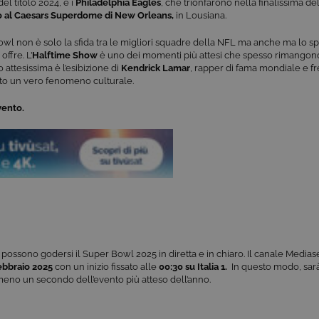
el titolo 2024, e i
Philadelphia Eagles
, che trionfarono nella finalissima d
o al Caesars Superdome di New Orleans,
in Lousiana.
owl non è solo la sfida tra le migliori squadre della NFL ma anche ma lo sp
ffre. L’
Halftime Show
è uno dei momenti più attesi che spesso rimangono 
 attesissima è l’esibizione di
Kendrick Lamar
, rapper di fama mondiale e fre
to un vero fenomeno culturale.
vento.
possono godersi il Super Bowl 2025 in diretta e in chiaro. Il canale Mediaset
ebbraio 2025
con un inizio fissato alle
00:30
su Italia 1.
In questo modo, sarà
o un secondo dell’evento più atteso dell’anno.