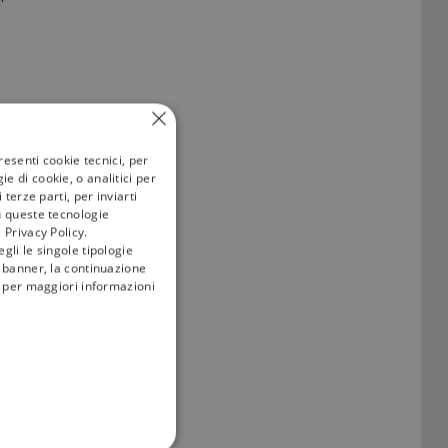
resenti cookie tecnici, per
e di cookie, o analitici per
terze parti, per inviarti
u queste tecnologie
 Privacy Policy.
gli le singole tipologie
l banner, la continuazione
i; per maggiori informazioni
ta volta, Philadelphia
licitari. Le aziende