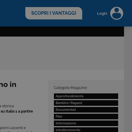
scopri di più >
SCOPRI I VANTAGGI
Login
no in
Categorie Magazine
Approfondimento
Bambini/Ragazzi
a storica
Documentari
u Italia 1 a partire
Film
Informazione
pioni uscenti e
Intrattenimento