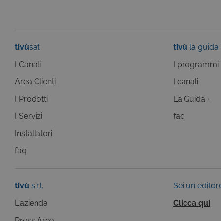
tivù
sat
tivù
la guida
Pr
Nome
Do
I Canali
I programmi
Provi
Nome
VISITOR_INFO1_LIVE
Go
Domi
.y
Area Clienti
I canali
_gat
Goog
LLC
I Prodotti
La Guida +
YSC
Go
.giph
.y
I Servizi
faq
_ga_C1F21YC3QN
.tivu.
_ga_SZGJ7F024R
.tivu.
Installatori
_ga
Goog
faq
LLC
.giph
tivù
s.r.l.
Sei un editor
_gid
Goog
LLC
.giph
L'azienda
Clicca qui
_ga
Goog
Press Area