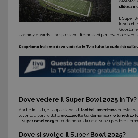
detentori d
sfiderann
Il Super B
tondo che o
Quest’anno
Grammy Awards. Un’esplosione di emozioni per l’evento diventa
Scopriamo insieme dove vederlo in Tv e tutte le curiosità sull’e
Dove
vedere il
Super Bowl 2025 in Tv?
Anche in Italia, gli appassionati di
football americano
quest’anno 
l’evento a partire dalla
mezzanotte
tra domenica 9 e lunedì 10 f
il
Super Bowl 2025
comodamente da casa, senza perdere nemmen
Dove si svolge il Super Bowl 2025?