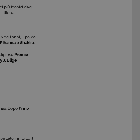
di più iconici degli
 titolo.
 Negli anni, il palco
Rihanna e Shakira
.
stigioso
Premio
 J. Blige
.
raio
. Dopo l’
inno
ttatori in tutto il