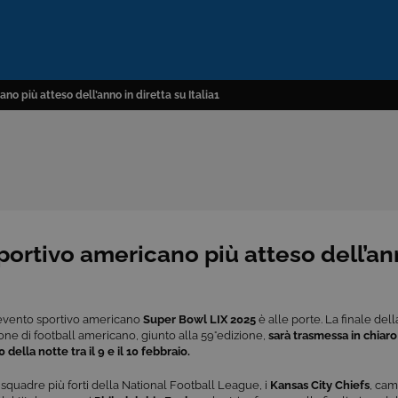
no più atteso dell’anno in diretta su Italia1
portivo americano più atteso dell’an
 evento sportivo americano
Super Bowl LIX 2025
è alle porte. La finale dell
ne di football americano, giunto alla 59°edizione,
sarà trasmessa in chiaro s
 della notte tra il 9 e il 10 febbraio.
squadre più forti della National Football League, i
Kansas City Chiefs
, cam