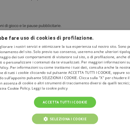
oni di gioco e le pause pubblicitarie.
 durata di
12-15 minuti
.
be fare uso di cookies di profilazione.
nuti prima del calcio d’inizio
.
gliorare i nostri servizi e ottimizzare la tua esperienza sul nostro sito. Sono p
torno alle 4:00 del mattino
.
ionamento del sito. Solo previo tuo consenso, useremo anche ulteriori tipologi
aggio dei tuoi comportamenti di visitatore sul sito, o di profilazione, anche di 
025?
i o personalizzare i contenuti da te visualizzati. Per maggiori informazioni s
olicy. Per informazioni su come trattiamo i tuoi dati, consulta anche la nostra
one di tutti i cookie cliccando sul pulsante ACCETTA TUTTI I COOKIE, oppure sce
squadre leggendarie della
NFL
:
ndo sull’apposito pulsante SELEZIONA I COOKIE. Clicca sulla "X" per chiudere i
n assenza di cookie o altri strumenti di tracciamento diversi da quelli tecnic
ostra Cookie Policy.
Leggi la cookie policy
do i
Chiefs
ebbero la meglio sugli
Eagles
con un punteggio di
38-35
. Ques
ACCETTA TUTTI I COOKIE
one.
SELEZIONA I COOKIE
per altri aspetti che lo rendono un evento globale, compresi gli spot pubb