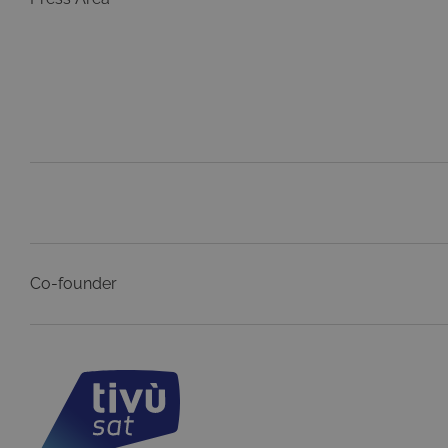
LLC
.tivu.
Co-founder