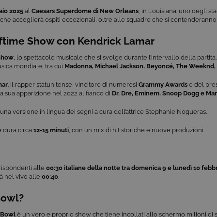
aio 2025
al
Caesars Superdome di New Orleans
, in Louisiana: uno degli sta
che accoglierà ospiti eccezionali, oltre alle squadre che si contenderanno il
Halftime Show con Kendrick Lamar
Show
, lo spettacolo musicale che si svolge durante l’intervallo della partita.
sica mondiale, tra cui
Madonna, Michael Jackson, Beyoncé, The Weeknd, 
mar
. Il rapper statunitense, vincitore di numerosi
Grammy Awards
e del pre
a sua apparizione nel 2022 al fianco di
Dr. Dre, Eminem, Snoop Dogg e Mary
una versione in lingua dei segni a cura dell’attrice Stephanie Nogueras.
 e dura circa
12-15 minuti
, con un mix di hit storiche e nuove produzioni.
rrispondenti alle
00:30 italiane
della notte tra domenica 9 e lunedì 10 febb
à nel vivo alle
00:40
.
Bowl?
 Bowl
è un vero e proprio show che tiene incollati allo schermo milioni di spe