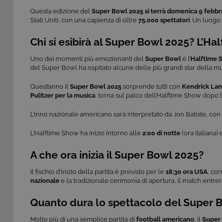
Questa edizione del
Super Bowl 2025 si terrà domenica 9 febbr
Stati Uniti, con una capienza di oltre
75.000 spettatori
. Un luogo 
Chi si esibirà al Super Bowl 2025? L’
Uno dei momenti più emozionanti del
Super Bowl
è l’
Halftime 
del Super Bowl ha ospitato alcune delle più grandi star della mu
Quest’anno il
Super Bowl 2025
sorprende tutti con
Kendrick La
Pulitzer per la musica
, torna sul palco dell’Halftime Show dopo l
L’inno nazionale americano sarà interpretato da Jon Batiste, con 
L’Halftime Show ha inizio intorno alle
2:00 di notte
(ora italiana)
A che ora inizia il Super Bowl 2025?
Il fischio d’inizio della partita è previsto per le
18:30 ora USA
, co
nazionale
e la tradizionale cerimonia di apertura, il match entrer
Quanto dura lo spettacolo del Super 
Molto più di una semplice partita di
football americano
, il
Super