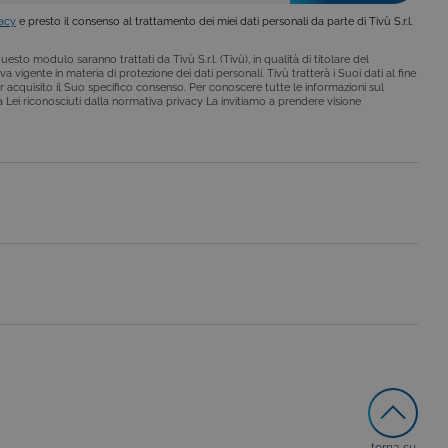
a Google. Questo cookie
ero generato casualmente
vacy
e presto il consenso al trattamento dei miei dati personali da parte di Tivù S.r.l.
 in un sito e utilizzato per
alisi dei siti. Per
ebbene sia
esto modulo saranno trattati da Tivù S.r.l. (Tivù), in qualità di titolare del
a vigente in materia di protezione dei dati personali. Tivù tratterà i Suoi dati al fine
r acquisito il Suo specifico consenso. Per conoscere tutte le informazioni sul
i a Lei riconosciuti dalla normativa privacy La invitiamo a prendere visione
torna su