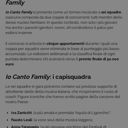
Family
Io Canto Family
si presenta come un torneo musicale a
sei squadre
,
ciascuna composta da due coppie di concorrenti; tutti membri dello
stesso nucleo familiare. In questo contesto, non solo i più giovani
ma anche i parenti (genitori, nonni, zii) condividono il palco per
esibirsi insieme.
Il concorso si articola in
cinque appuntamenti
durante i quali una
coppia per squadra viene eliminata in base al punteggio più basso
accumulato. Le esibizioni settimanali e la classifica finale di ogni
puntata determinano chi avanzerà verso il
premio finale di 50.000
euro
.
Io Canto Family
: i capisquadra
Le sei squadre in gara potranno contare sul prezioso supporto di
altrettante stelle della musica italiana, che ricopriranno il ruolo di
coach. Figure iconiche che hanno scritto pagine della canzone del
nostro Paese:
Iva Zanicchi
, la più amata e premiata “Aquila di Ligonchio”;
Fausto Leali
, la voce soul della musica leggera;
Anna Tatangelo
, la più giovane vincitrice del Festival di