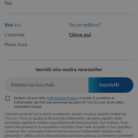
faq
anonimizzat
dal server.
CookieScriptConsent
6 mesi
Questo cook
CookieScript
viene
.tivu.tv
tivù
s.r.l.
Sei un editore?
utilizzato dal
servizio
Cookie-
L'azienda
Clicca qui
Script.com p
ricordare le
Press Area
preferenze d
consenso su
cookie dei
visitatori. È
necessario c
il banner dei
Iscriviti alla nostra newsletter
cookie di
Cookie-
Script.com
funzioni
correttament
Dichiaro di aver letto l’
Informativa Privacy
e presto il consenso al
ASP.NET_SessionId
Sessione
Cookie di
Microsoft
trattamento dei miei dati personali da parte di Tivù S.r.l. per l’invio della
sessione del
Corporation
newsletter tivùsat
piattaforma 
dgtvi.tivu.tv
uso generale
I dati personali da Lei conferiti compilando questo modulo saranno trattati da
utilizzato da
Tivù S.r.l. (Tivù), in qualità di titolare del trattamento, nel pieno rispetto della
siti scritti co
normativa vigente in materia di protezione dei dati personali. Tivù tratterà i Suoi
tecnologie
dati al fine di inviarLe la newsletter e soltanto dopo aver acquisito il Suo specifico
basate su
consenso. Per conoscere tutte le informazioni sul trattamento dei Suoi dati
Microsoft
personali e i diritti a Lei riconosciuti dalla normativa privacy La invitiamo a prendere
.NET.