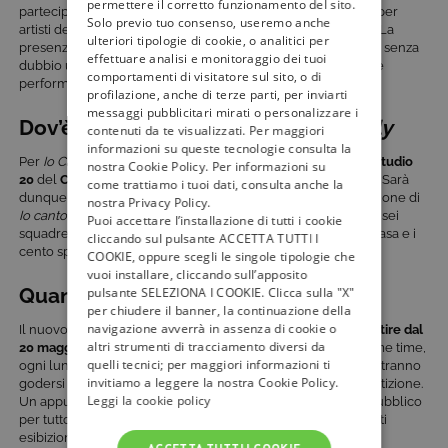
permettere il corretto funzionamento del sito.
partecipazione a
Sanremo 2024
come direttore d’orchestra per
Solo previo tuo consenso, useremo anche
artisti del calibro di Alfa, The Kolors, Clara e Fred De Palma. La
ulteriori tipologie di cookie, o analitici per
presenza di un ensemble musicale così qualificato garantirà senza
effettuare analisi e monitoraggio dei tuoi
dubbio un accompagnamento di altissimo livello per tutte le
comportamenti di visitatore sul sito, o di
performance.
profilazione, anche di terze parti, per inviarti
messaggi pubblicitari mirati o personalizzare i
Dov’è stato realizzato
Io Canto Family
contenuti da te visualizzati. Per maggiori
informazioni su queste tecnologie consulta la
Per
Io Canto Family
, la produzione ha scelto di girare nello
studio
nostra Cookie Policy. Per informazioni su
20
del
Centro di produzione Mediaset di Cologno Monzese
. Sarà
come trattiamo i tuoi dati, consulta anche la
dunque su questo prestigioso palco, calcato anche in occasione di
nostra Privacy Policy.
Io canto Generation
e
Michelle Impossible & Friends
, che le sei
Puoi accettare l’installazione di tutti i cookie
squadre in gara si esibiranno per emozionare il pubblico a casa e i
cliccando sul pulsante ACCETTA TUTTI I
cento spettatori presenti in platea.
COOKIE, oppure scegli le singole tipologie che
vuoi installare, cliccando sull’apposito
Quando va in onda
Io Canto Family
pulsante SELEZIONA I COOKIE. Clicca sulla "X"
per chiudere il banner, la continuazione della
navigazione avverrà in assenza di cookie o
Il nuovo talent musicale
Io Canto Family
andrà in onda
a partire dal
altri strumenti di tracciamento diversi da
20 maggio 2024
, in prima serata su Canale 5 HD. Cinque prime time,
quelli tecnici; per maggiori informazioni ti
ogni lunedì dalle ore 21.20, durante i quali i telespettatori potranno
invitiamo a leggere la nostra Cookie Policy.
godersi l’avvincente gara canora tra le sei squadre in competizione.
Leggi la cookie policy
Un appuntamento settimanale fisso che accompagnerà il pubblico
per tutto il mese di maggio e parte di giugno, tra emozionanti
esibizioni, sfide all’ultima nota ed eliminazioni, in vista della