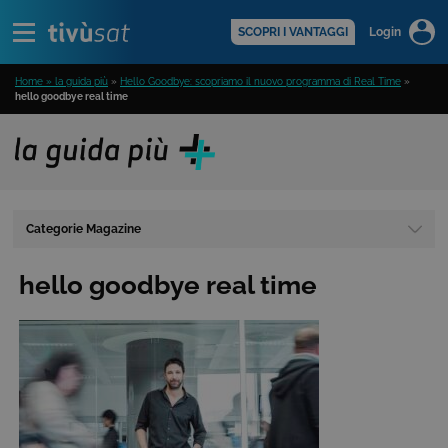
Alert
scopri di più >
SCOPRI I VANTAGGI
Login
Home » la guida più
»
Hello Goodbye: scopriamo il nuovo programma di Real Time
»
hello goodbye real time
Categorie Magazine
hello goodbye real time