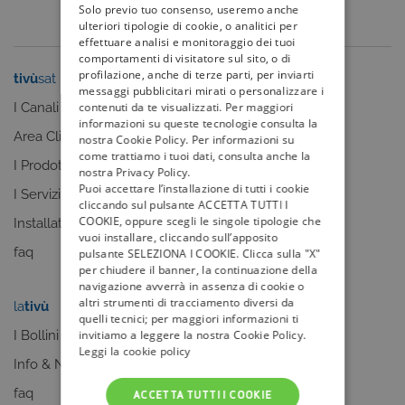
Solo previo tuo consenso, useremo anche
ulteriori tipologie di cookie, o analitici per
effettuare analisi e monitoraggio dei tuoi
comportamenti di visitatore sul sito, o di
profilazione, anche di terze parti, per inviarti
tivù
sat
tivù
la guida
messaggi pubblicitari mirati o personalizzare i
I Canali
I programmi
contenuti da te visualizzati. Per maggiori
informazioni su queste tecnologie consulta la
Area Clienti
I canali
nostra Cookie Policy. Per informazioni su
come trattiamo i tuoi dati, consulta anche la
I Prodotti
La Guida +
nostra Privacy Policy.
Puoi accettare l’installazione di tutti i cookie
I Servizi
faq
cliccando sul pulsante ACCETTA TUTTI I
COOKIE, oppure scegli le singole tipologie che
Installatori
vuoi installare, cliccando sull’apposito
faq
pulsante SELEZIONA I COOKIE. Clicca sulla "X"
per chiudere il banner, la continuazione della
navigazione avverrà in assenza di cookie o
altri strumenti di tracciamento diversi da
la
tivù
my
tivù
quelli tecnici; per maggiori informazioni ti
I Bollini
invitiamo a leggere la nostra Cookie Policy.
Leggi la cookie policy
Info & News
faq
ACCETTA TUTTI I COOKIE