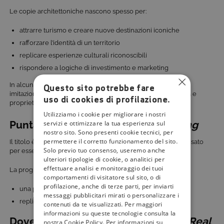
Le copie architettoniche nascono spesso per:
attrarre turismo e creare nuove destinazioni iconiche
rafforzare l’identità di un territorio
replicare esperienze culturali riconoscibili
rispondere a logiche di investimento e marketing
In alcuni casi si parla anche di vere e proprie operazioni di
Questo sito potrebbe fare
imitazione estrema, che sollevano interrogativi su originalità e
uso di cookies di profilazione.
proprietà culturale.
Utilizziamo i cookie per migliorare i nostri
Puntate di
Archifaux – The Real Thing
servizi e ottimizzare la tua esperienza sul
nostro sito. Sono presenti cookie tecnici, per
permettere il corretto funzionamento del sito.
Il titolo è proposto come documentario autoconclusivo, pensato
Solo previo tuo consenso, useremo anche
per essere fruito in un’unica visione.
ulteriori tipologie di cookie, o analitici per
effettuare analisi e monitoraggio dei tuoi
La programmazione prevede:
comportamenti di visitatore sul sito, o di
profilazione, anche di terze parti, per inviarti
una prima visione in prima serata
messaggi pubblicitari mirati o personalizzare i
repliche distribuite nel corso del mese
contenuti da te visualizzati. Per maggiori
informazioni su queste tecnologie consulta la
Dove è stato girato
Archifaux – The Real
nostra Cookie Policy. Per informazioni su