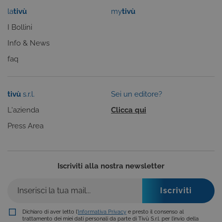
cookie dei
la
tivù
my
tivù
visitatori. È
necessario c
il banner dei
I Bollini
cookie di
Cookie-
Info & News
Script.com
funzioni
faq
correttament
ASP.NET_SessionId
Sessione
Cookie di
Microsoft
sessione del
Corporation
piattaforma 
dgtvi.tivu.tv
tivù
s.r.l.
Sei un editore?
uso generale
utilizzato da
L'azienda
Clicca qui
siti scritti co
tecnologie
basate su
Press Area
Microsoft
.NET.
Solitamente
utilizzato pe
mantenere
Iscriviti alla nostra newsletter
una session
utente
anonimizzat
dal server.
Dichiaro di aver letto l’
Informativa Privacy
e presto il consenso al
trattamento dei miei dati personali da parte di Tivù S.r.l. per l’invio della