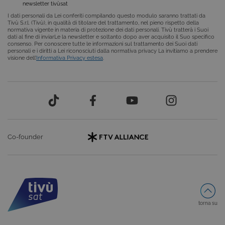
newsletter tivùsat
I dati personali da Lei conferiti compilando questo modulo saranno trattati da
Tivù S.r.l. (Tivù), in qualità di titolare del trattamento, nel pieno rispetto della
normativa vigente in materia di protezione dei dati personali. Tivù tratterà i Suoi
dati al fine di inviarLe la newsletter e soltanto dopo aver acquisito il Suo specifico
consenso. Per conoscere tutte le informazioni sul trattamento dei Suoi dati
personali e i diritti a Lei riconosciuti dalla normativa privacy La invitiamo a prendere
visione dell’
Informativa Privacy estesa
.
Provider /
Nome
Scadenza
Descrizione
Dominio
VISITOR_INFO1_LIVE
6 mesi
Questo
Google LLC
cookie è
.youtube.com
impostato d
Youtube per
tenere tracci
delle
Provider /
preferenze
Nome
Scadenza
Descrizione
Co-founder
dell'utente
Dominio
per i video d
Youtube
_gat
59
Questo nome di
Google
incorporati
secondi
cookie è
LLC
nei siti; può
associato a
.giphy.com
anche
Google
determinare
Universal
se il visitator
Analytics,
del sito web
secondo la
sta
documentazione
torna su
utilizzando l
viene utilizzato
nuova o la
per limitare la
vecchia
frequenza delle