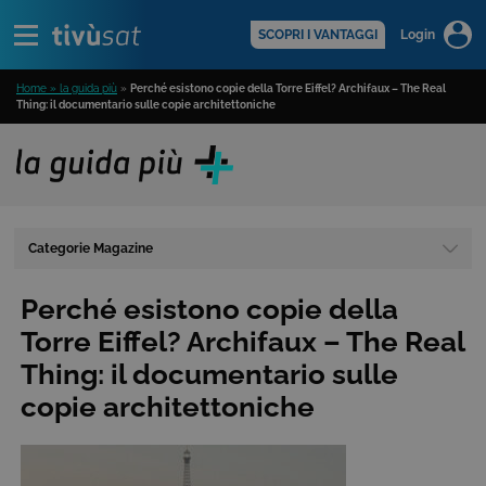
Alert
scopri di più >
SCOPRI I VANTAGGI
Login
Home » la guida più
»
Perché esistono copie della Torre Eiffel? Archifaux – The Real
Thing: il documentario sulle copie architettoniche
Categorie Magazine
Perché esistono copie della
Torre Eiffel? Archifaux – The Real
Thing: il documentario sulle
copie architettoniche