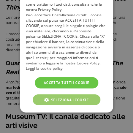
come trattiamo i tuoi dati, consulta anche la
Thing
nostra Privacy Policy.
Puoi accettare l’installazione di tutti i cookie
Le riprese del documentario si sviluppano in diversi Paesi, con una
cliccando sul pulsante ACCETTA TUTTI I
panoramica globale sul fenomeno delle copie architettoniche.
COOKIE, oppure scegli le singole tipologie che
vuoi installare, cliccando sull’apposito
Il racconto attraversa grandi città internazionali, aree turistiche
pulsante SELEZIONA I COOKIE. Clicca sulla "X"
costruite ad hoc e contesti urbani in evoluzione. Una varietà di
per chiudere il banner, la continuazione della
location per osservare come le copie si adattino ai territori e
navigazione avverrà in assenza di cookie o
diventino parte integrante del paesaggio contemporaneo.
altri strumenti di tracciamento diversi da
quelli tecnici; per maggiori informazioni ti
Quando e dove vedere
Archifaux – The
invitiamo a leggere la nostra Cookie Policy.
Leggi la cookie policy
Real Thing
Archifaux – The Real Thing: Real Life in a Copycat World
va in onda
ACCETTA TUTTI I COOKIE
martedì 1° aprile alle ore 21:50 su Museum TV
, disponibile
al canale
220 di tivùsat
.
Museum TV
è disponibile infatti su
tivùsat
gratuitamente, senza abbonamento e in qualità
4K
, per una visione
SELEZIONA I COOKIE
immersiva.
COOKIE TECNICI
Museum TV: il canale dedicato alle
arti visive
COOKIE ANALITICI