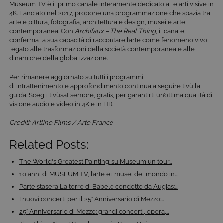
Museum TV è il primo canale interamente dedicato alle arti visive in
COOKIE DI PROFILAZIONE
4K. Lanciato nel 2017, propone una programmazione che spazia tra
arte e pittura, fotografia, architettura e design, musei e arte
FUNZIONALITÀ
contemporanea. Con
Archifaux – The Real Thing
, il canale
conferma la sua capacità di raccontare l’arte come fenomeno vivo,
legato alle trasformazioni della società contemporanea e alle
dinamiche della globalizzazione.
Cookie tecnici
Cookie analitici
Per rimanere aggiornato su tutti i programmi
di
intrattenimento
e
approfondimento
continua a seguire
tivù la
Cookie di profilazione
Funzionalità
guida
. Scegli
tivùsat
sempre, gratis, per garantirti un’ottima qualità di
visione audio e video in 4K e in HD.
Questi cookie sono necessari per il corretto
funzionamento del nostro sito e non possono
essere disattivati. Vengono impostati solo in
Crediti: Artline Films / Arte France
risposta ad azioni da te effettuate nel corso della
navigazione, che costituiscono una richiesta di
Related Posts:
servizi ai sensi di legge, come la corretta
visualizzazione del sito e dei suoi contenuti.
The World's Greatest Painting: su Museum un tour…
Inoltre, ti permetteranno di navigare sul sito
ricordando le scelte e in base ai criteri da te
10 anni di MUSEUM TV, l’arte e i musei del mondo in…
selezionati (es. lingua, prodotti presenti nel
carrello). È possibile impostare il browser per
Parte stasera La torre di Babele condotto da Augias:…
bloccare i cookie tecnici o essere avvisati
I nuovi concerti per il 25° Anniversario di Mezzo:…
riguardo alla loro installazione, ma in tal caso
alcune parti del sito non funzioneranno
25° Anniversario di Mezzo: grandi concerti, opera,…
correttamente. Questi cookie non archiviano, di