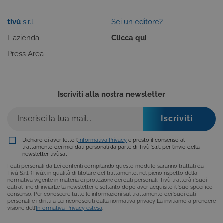
ASP.NET_SessionId
Sessione
Cookie di
Microsoft
sessione del
Corporation
piattaforma 
www.tivu.tv
tivù
s.r.l.
Sei un editore?
uso generale
utilizzato da
L'azienda
Clicca qui
siti scritti co
tecnologie
basate su
Press Area
Microsoft
.NET.
Solitamente
utilizzato pe
mantenere
Iscriviti alla nostra newsletter
una session
utente
anonimizzat
dal server.
CookieScriptConsent
6 mesi
Questo cook
CookieScript
viene
.tivu.tv
Dichiaro di aver letto l’
Informativa Privacy
e presto il consenso al
utilizzato dal
trattamento dei miei dati personali da parte di Tivù S.r.l. per l’invio della
servizio
newsletter tivùsat
Cookie-
Script.com p
I dati personali da Lei conferiti compilando questo modulo saranno trattati da
ricordare le
Tivù S.r.l. (Tivù), in qualità di titolare del trattamento, nel pieno rispetto della
preferenze d
normativa vigente in materia di protezione dei dati personali. Tivù tratterà i Suoi
consenso su
dati al fine di inviarLe la newsletter e soltanto dopo aver acquisito il Suo specifico
cookie dei
consenso. Per conoscere tutte le informazioni sul trattamento dei Suoi dati
visitatori. È
personali e i diritti a Lei riconosciuti dalla normativa privacy La invitiamo a prendere
necessario c
visione dell’
Informativa Privacy estesa
.
il banner dei
cookie di