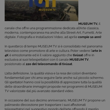
MUSEUM TV,
il
canale che offre una programmazione dedicata all’Arte classica,
moderna, contemporanea ma anche alla Street-Art, Fumetti, Arte
digitale, Fotografia e Installazioni Video, ad aprile
compie 10 anni
!
In quest’arco di tempo MUSEUM TV si è consolidato nel panorama
televisivo come promotore di arte e cultura. Poter vedere l’
arte in
4K
è emozionante ed è il valore aggiunto che
tivùsat
offre in
esclusiva ai suoi telespettatori con
il canale
MUSEUM TV
,
posizionato al
220 del telecomando di tivùsat
.
L’alta definizione, la qualità visiva e la resa dei colori diventano
fondamentali per chi ama seguire l’arte anche sul piccolo schermo.
Gli spettatori hanno così la possibilità di apprezzare tutta la qualità
delle straordinarie immagini proposte nei programmi di MUSEUM
TV valorizzate dal più avanzato standard video.
In occasione del suo decimo anniversario, MUSEUM TV propone un
palinsesto d’eccezione per trasportare i suoi affezionati
telespettatori nel suggestivo mondo dell’arte offrendo il meglio