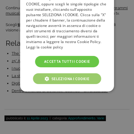
COOKIE, oppure scegli le singole tipologie che
Continua a seguire
tivù la guida
per conoscere i migliori
programmi
vuoi installare, cliccando sull’apposito
musicali
, di
intrattenimento
e di
approfondimento
in arrivo in tv.
pulsante SELEZIONA I COOKIE. Clicca sulla "X"
per chiudere il banner, la continuazione della
​​Scegli
tivùsat
sempre
, gratis, per garantirti un’ottima qualità di
navigazione avverrà in assenza di cookie o
visione audio e video in 4K e in HD.
altri strumenti di tracciamento diversi da
quelli tecnici; per maggiori informazioni ti
Related Posts:
invitiamo a leggere la nostra Cookie Policy.
Leggi la cookie policy
The World's Greatest Painting: su Museum un tour…
25° Anniversario di Mezzo: grandi concerti, opera,…
ACCETTA TUTTI I COOKIE
I nuovi concerti per il 25° Anniversario di Mezzo:…
La street art francese si racconta su Museum TV in…
SELEZIONA I COOKIE
Digital Arts: (R)evolution? su Museum 4K: il…
Dentro il mondo di Othoniel: “Cosmos – Un artista ad…
COOKIE TECNICI
COOKIE ANALITICI
COOKIE DI PROFILAZIONE
pubblicato il:
11 Aprile 2023
| categoria:
Approfondimento
,
Varie
FUNZIONALITÀ