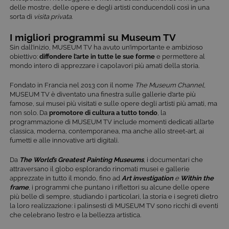
delle mostre, delle opere e degli artisti conducendoli così in una
sorta di
visita privata
.
I migliori programmi su Museum TV
Sin dall’inizio, MUSEUM TV ha avuto un’importante e ambizioso
obiettivo:
diffondere l’arte in tutte le sue forme
e permettere al
mondo intero di apprezzare i capolavori più amati della storia.
Fondato in Francia nel 2013 con il nome
The Museum Channel
,
MUSEUM TV è diventato una finestra sulle gallerie d’arte più
famose, sui musei più visitati e sulle opere degli artisti più amati, ma
non solo. Da
promotore di cultura a tutto tondo
, la
programmazione di MUSEUM TV include momenti dedicati all’arte
classica, moderna, contemporanea, ma anche allo street-art, ai
fumetti e alle innovative arti digitali.
Da
The World’s Greatest Painting Museums
, i documentari che
attraversano il globo esplorando rinomati musei e gallerie
apprezzate in tutto il mondo, fino ad
Art investigation
e
Within the
frame
, i programmi che puntano i riflettori su alcune delle opere
più belle di sempre, studiando i particolari, la storia e i segreti dietro
la loro realizzazione: i palinsesti di MUSEUM TV sono ricchi di eventi
che celebrano l’estro e la bellezza artistica.