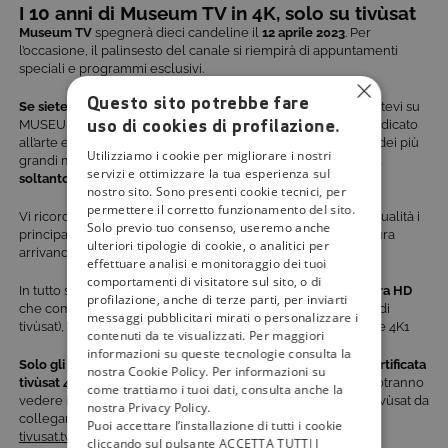
I 10 anni di Museum TV in 4K, solo su tivùsat
Museum TV
spegnerà dieci candeline il
12 aprile 2023
. Per
l’occasione, il palinsesto del canale si riempirà di appuntamenti
speciali e programmi esclusivi.
Questo sito potrebbe fare
Se siete amanti dell’arte
, durante il mese di aprile sintonizzatevi su
uso di cookies di profilazione.
MUSEUM TV: sarete trasportati in un mondo interamente dedicato
all’arte e avrete l’opportunità di scoprire (o riscoprire) alcuni dei più
Utilizziamo i cookie per migliorare i nostri
grandi maestri di tutti i tempi.
Museum TV
è disponibile in 4K
servizi e ottimizzare la tua esperienza sul
soltanto al canale 220 di tivùsat
.
nostro sito. Sono presenti cookie tecnici, per
permettere il corretto funzionamento del sito.
Vi ricordiamo che su
tivùsat
potrete vedere nella migliore qualità i
Solo previo tuo consenso, useremo anche
principali contenuti d’intrattenimento, lifestyle, travel e cultura
ulteriori tipologie di cookie, o analitici per
arrivando sino alle immagini dallo spazio.
effettuare analisi e monitoraggio dei tuoi
comportamenti di visitatore sul sito, o di
In tutto sono
sette i canali in altissima definizione del 4K Ultra HD
profilazione, anche di terze parti, per inviarti
che compongono il bouquet di tivùsat: Rai 4K (al canale 210 di
messaggi pubblicitari mirati o personalizzare i
tivùsat), Museum TV, Myzen, Nasa TV, Travel XP, Fashion TV e 4K1
contenuti da te visualizzati. Per maggiori
informazioni su queste tecnologie consulta la
Solo gli utenti
che dispongono di un
TV 4K e di una CAM certificata
nostra Cookie Policy. Per informazioni su
tivùsat 4K Ultra HD o di un decoder 4K certificato tivùsat,
potranno
come trattiamo i tuoi dati, consulta anche la
vedere i canali in 4K. Per scegliere una CAM o un decoder tivùsat da
nostra Privacy Policy.
collegare al tuo TV 4K verificalo trai i prodotti sul sito
Puoi accettare l’installazione di tutti i cookie
tivusat.tv/prodotti/
.
cliccando sul pulsante ACCETTA TUTTI I