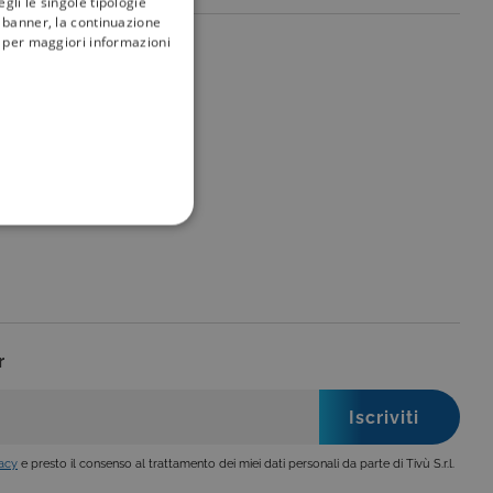
gli le singole tipologie
l banner, la continuazione
i; per maggiori informazioni
my
tivù
FUNZIONALITÀ
r
no impostati solo in
legge, come la corretta
se ai criteri da te
 essere avvisati riguardo alla
ano, di norma, dati
vacy
e presto il consenso al trattamento dei miei dati personali da parte di Tivù S.r.l.