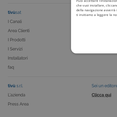
Puoi accettare l’installazi
che vuoi installare, clicca
della navigazione avverrà i
tivù
sat
tivù
la guida
ti invitiamo a leggere la n
I Canali
I programmi
Area Clienti
I canali
I Prodotti
La Guida +
I Servizi
faq
COOKIE TEC
Installatori
faq
tivù
s.r.l.
Sei un editor
Questi cookie sono necessar
risposta ad azioni da te effe
L'azienda
Clicca qui
visualizzazione del sito e de
selezionati (es. lingua, prod
Press Area
loro installazione, ma in ta
personali.