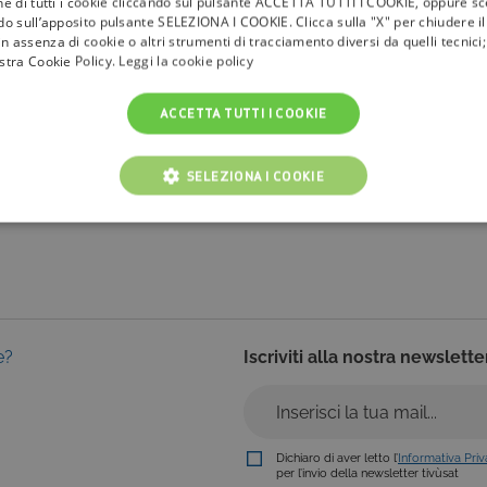
one di tutti i cookie cliccando sul pulsante ACCETTA TUTTI I COOKIE, oppure sce
ndo sull’apposito pulsante SELEZIONA I COOKIE. Clicca sulla "X" per chiudere i
n assenza di cookie o altri strumenti di tracciamento diversi da quelli tecnic
la
tivù
ostra Cookie Policy.
Leggi la cookie policy
I Bollini
ACCETTA TUTTI I COOKIE
Info & News
faq
SELEZIONA I COOKIE
NICI
COOKIE ANALITICI
COOKIE DI PROFILAZIONE
Cookie tecnici
Cookie analitici
Cookie di profilazione
Funzionalità
e?
Iscriviti alla nostra newslette
i per il corretto funzionamento del nostro sito e non possono essere disattivati. Vengo
ttuate nel corso della navigazione, che costituiscono una richiesta di servizi ai sensi di 
i suoi contenuti. Inoltre, ti permetteranno di navigare sul sito ricordando le scelte e in ba
otti presenti nel carrello). È possibile impostare il browser per bloccare i cookie tecnici o
l caso alcune parti del sito non funzioneranno correttamente. Questi cookie non archivi
Dichiaro di aver letto l’
Informativa Pri
per l’invio della newsletter tivùsat