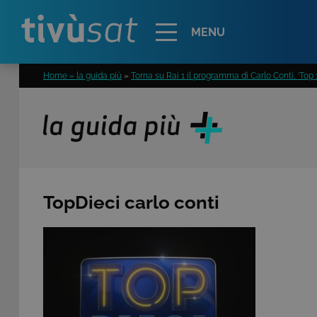
Alert
MENU
Home » la guida più
»
Torna su Rai 1 il programma di Carlo Conti, ‘Top 
TopDieci carlo conti