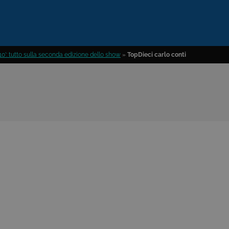
10’: tutto sulla seconda edizione dello show
»
TopDieci carlo conti