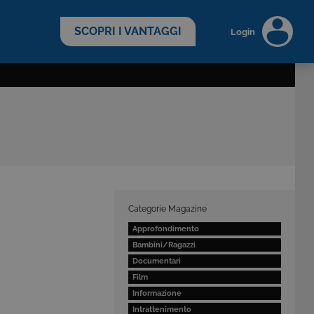
scopri di più >
SCOPRI I VANTAGGI
Login
Categorie Magazine
Approfondimento
Bambini/Ragazzi
Documentari
Film
Informazione
Intrattenimento