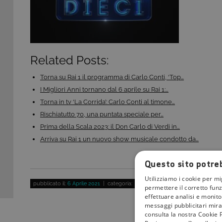
Related Posts:
Torna su Rai 1 il programma di Carlo Conti, ‘Top…
I Migliori Anni tornano dal 6 aprile su Rai 1:…
Torna in tv ‘La Corrida’: Carlo Conti al timone…
Rischiatutto 70, una puntata speciale per…
Prima della Scala 2023: il Don Carlo di Verdi in…
Arriva su Rai 1 un nuovo show musicale condotto da…
Questo sito potreb
Utilizziamo i cookie per mi
pubblicato il:
6 Aprile 2021
| categoria:
permettere il corretto funz
effettuare analisi e monitor
messaggi pubblicitari mirat
consulta la nostra Cookie P