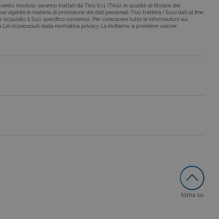
esto modulo saranno trattati da Tivù S.r.l. (Tivù), in qualità di titolare del
a vigente in materia di protezione dei dati personali. Tivù tratterà i Suoi dati al fine
r acquisito il Suo specifico consenso. Per conoscere tutte le informazioni sul
o da siti scritti con
i a Lei riconosciuti dalla normativa privacy La invitiamo a prendere visione
 per mantenere una
 per ricordare le
o che il banner dei cookie
o da siti scritti con
 per mantenere una
le preferenze dell'utente
nare se il visitatore del
nterfaccia di Youtube.
secondo la
hieste, limitando la
torna su
le visualizzazioni dei
lo stato della sessione.