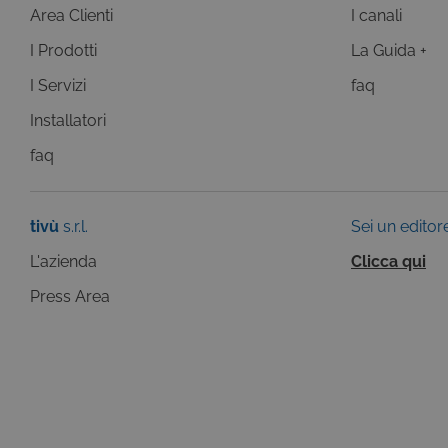
C
Area Clienti
I canali
ww
I Prodotti
La Guida +
CookieScriptConsent
Co
.t
I Servizi
faq
ASP.NET_SessionId
Mi
Installatori
C
dg
faq
tivù
s.r.l.
Sei un editor
Pr
Nome
L'azienda
Clicca qui
Do
Provi
Nome
VISITOR_INFO1_LIVE
Go
Press Area
Domi
.y
_gat
Goog
LLC
YSC
Go
.giph
.y
_ga_C1F21YC3QN
.tivu.
_ga_SZGJ7F024R
.tivu.
_ga
Goog