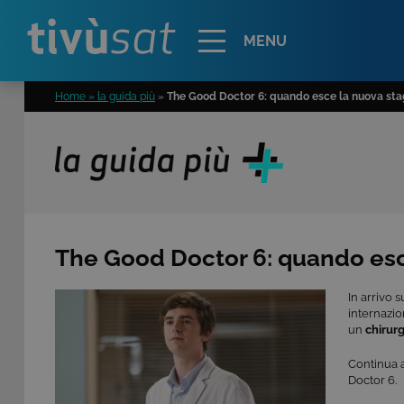
Alert
MENU
Home » la guida più
»
The Good Doctor 6: quando esce la nuova stag
The Good Doctor 6: quando esce
In arrivo 
internazio
un
chirur
Continua 
Doctor 6.