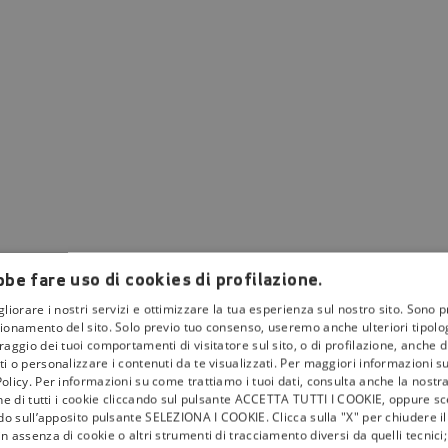
be fare uso di cookies di profilazione.
HD?
gliorare i nostri servizi e ottimizzare la tua esperienza sul nostro sito. Sono p
 dal 21 aprile 2023
. L’appuntamento con la sesta stagione del medical dram
ionamento del sito. Solo previo tuo consenso, useremo anche ulteriori tipologi
aggio dei tuoi comportamenti di visitatore sul sito, o di profilazione, anche di 
i o personalizzare i contenuti da te visualizzati. Per maggiori informazioni s
i nuovi
programmi di intrattenimento
e i palinsesti completi della primavera
olicy. Per informazioni su come trattiamo i tuoi dati, consulta anche la nostra
one di tutti i cookie cliccando sul pulsante ACCETTA TUTTI I COOKIE, oppure sce
ndo sull’apposito pulsante SELEZIONA I COOKIE. Clicca sulla "X" per chiudere i
visione audio e video in 4K e in HD.
n assenza di cookie o altri strumenti di tracciamento diversi da quelli tecnic