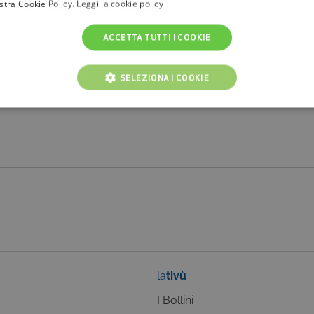
ostra Cookie Policy.
Leggi la cookie policy
ACCETTA TUTTI I COOKIE
SELEZIONA I COOKIE
NICI
COOKIE ANALITICI
COOKIE DI PROFILAZIONE
Cookie tecnici
Cookie analitici
Cookie di profilazione
Funzionalità
i per il corretto funzionamento del nostro sito e non possono essere disattivati. Vengo
ttuate nel corso della navigazione, che costituiscono una richiesta di servizi ai sensi di 
i suoi contenuti. Inoltre, ti permetteranno di navigare sul sito ricordando le scelte e in ba
otti presenti nel carrello). È possibile impostare il browser per bloccare i cookie tecnici o
l caso alcune parti del sito non funzioneranno correttamente. Questi cookie non archivi
la
tivù
ovider /
Scadenza
Descrizione
ominio
I Bollini
Sessione
Cookie di sessione della piattaforma di uso generale, utilizzat
crosoft