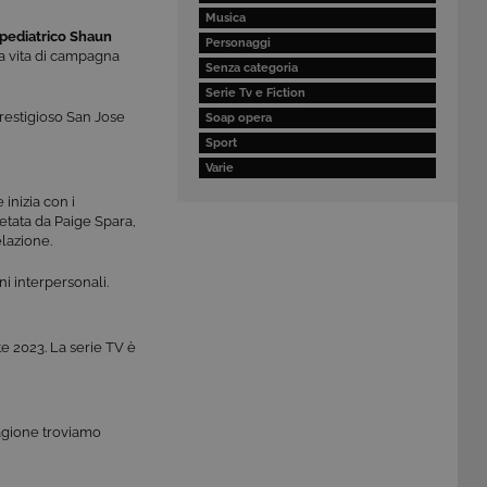
Musica
 pediatrico Shaun
Personaggi
la vita di campagna
Senza categoria
Serie Tv e Fiction
restigioso San Jose
Soap opera
Sport
Varie
inizia con i
retata da Paige Spara,
lazione.
i interpersonali.
ate 2023. La serie TV è
tagione troviamo