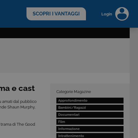
scopri di più >
SCOPRI I VANTAGGI
Login
ma e cast
Categorie Magazine
Approfondimento
ù amati dal pubblico
icende Shaun Murphy,
Bambini/Ragazzi
Documentari
Film
 la trama di The Good
Informazione
Intrattenimento