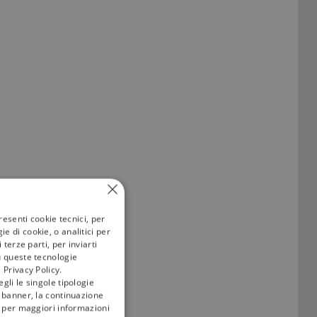
resenti cookie tecnici, per
a è ogni venerdì in
e di cookie, o analitici per
terze parti, per inviarti
u queste tecnologie
 2023, continua a
 Privacy Policy.
gli le singole tipologie
l banner, la continuazione
i; per maggiori informazioni