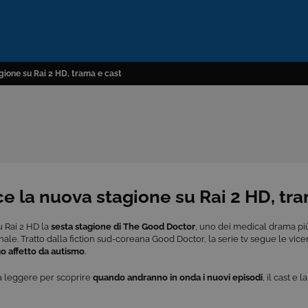
ione su Rai 2 HD, trama e cast
 la nuova stagione su Rai 2 HD, tra
su Rai 2 HD la
sesta stagione di The Good Doctor
, uno dei medical drama pi
nale. Tratto dalla fiction sud-coreana Good Doctor, la serie tv segue le v
go affetto da autismo
.
a leggere per scoprire
quando andranno in onda i nuovi episodi
, il cast e