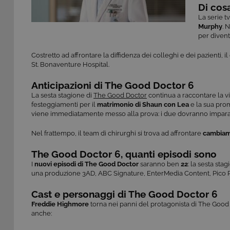
Di cos
La serie t
Murphy
. 
per diven
Costretto ad affrontare la diffidenza dei colleghi e dei pazienti, i
St. Bonaventure Hospital.
Anticipazioni di The Good Doctor 6
La sesta stagione di
The Good Doctor
continua a raccontare la v
festeggiamenti per il
matrimonio di Shaun con Lea
e la sua prom
viene immediatamente messo alla prova: i due dovranno imparare a
Nel frattempo, il team di chirurghi si trova ad affrontare
cambiame
The Good Doctor 6, quanti episodi sono
I
nuovi episodi di The Good Doctor
saranno ben
22
: la sesta sta
una produzione 3AD, ABC Signature, EnterMedia Content, Pico Pr
Cast e personaggi di The Good Doctor 6
Freddie Highmore
torna nei panni del protagonista di The Good 
anche: