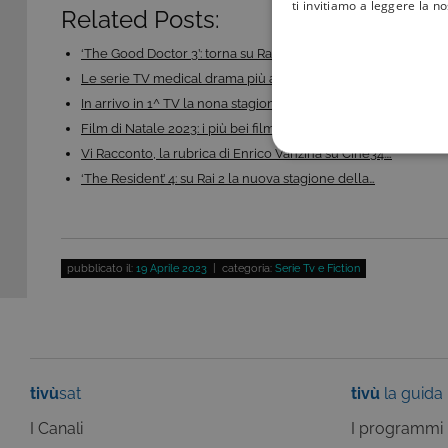
ti invitiamo a leggere la n
Related Posts:
‘The Good Doctor 3’: torna su Rai 2 la serie tv…
Le serie TV medical drama più amate di sempre
In arrivo in 1^ TV la nona stagione di Chicago Med:…
Film di Natale 2023: i più bei film di Natale da…
Vi Racconto, la rubrica di Enrico Vanzina su Cine34:…
COOKIE TEC
‘The Resident’ 4: su Rai 2 la nuova stagione della…
pubblicato il:
19 Aprile 2023
| categoria:
Serie Tv e Fiction
Questi cookie sono necessar
risposta ad azioni da te effe
visualizzazione del sito e de
selezionati (es. lingua, prod
loro installazione, ma in ta
personali.
tivù
sat
tivù
la guida
Pr
Nome
D
I Canali
I programmi
ASP.NET_SessionId
Mi