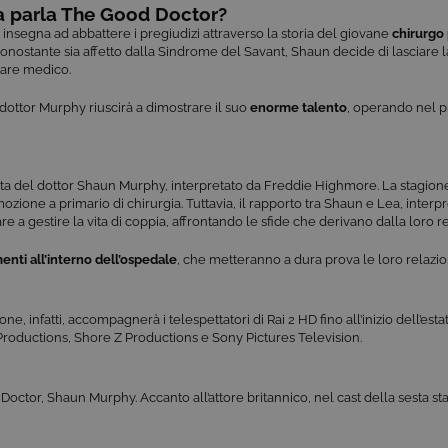
a parla The Good Doctor?
v insegna ad abbattere i pregiudizi attraverso la storia del giovane
chirurgo
Nonostante sia affetto dalla Sindrome del Savant, Shaun decide di lasciare 
tare medico.
l dottor Murphy riuscirà a dimostrare il suo
enorme talento
, operando nel p
ita del dottor Shaun Murphy, interpretato da Freddie Highmore. La stagione 
ozione a primario di chirurgia. Tuttavia, il rapporto tra Shaun e Lea, interp
 gestire la vita di coppia, affrontando le sfide che derivano dalla loro re
nti all’interno dell’ospedale
, che metteranno a dura prova le loro relazion
gione, infatti, accompagnerà i telespettatori di Rai 2 HD fino all’inizio dell’est
oductions, Shore Z Productions e Sony Pictures Television.
Doctor, Shaun Murphy. Accanto all’attore britannico, nel cast della sesta s