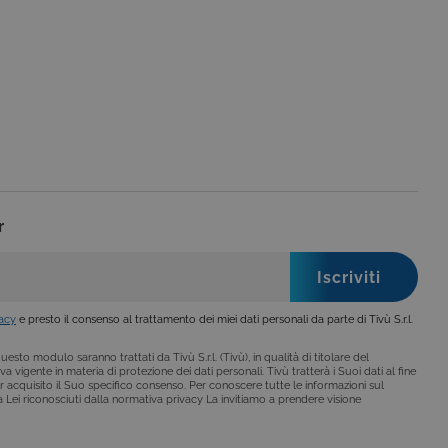
 per mantenere una
 per ricordare le
o che il banner dei cookie
o da siti scritti con
 per mantenere una
r
le preferenze dell'utente
nare se il visitatore del
vacy
e presto il consenso al trattamento dei miei dati personali da parte di Tivù S.r.l.
nterfaccia di Youtube.
secondo la
hieste, limitando la
le visualizzazioni dei
esto modulo saranno trattati da Tivù S.r.l. (Tivù), in qualità di titolare del
a vigente in materia di protezione dei dati personali. Tivù tratterà i Suoi dati al fine
lo stato della sessione.
r acquisito il Suo specifico consenso. Per conoscere tutte le informazioni sul
i a Lei riconosciuti dalla normativa privacy La invitiamo a prendere visione
lo stato della sessione.
 che è un aggiornamento