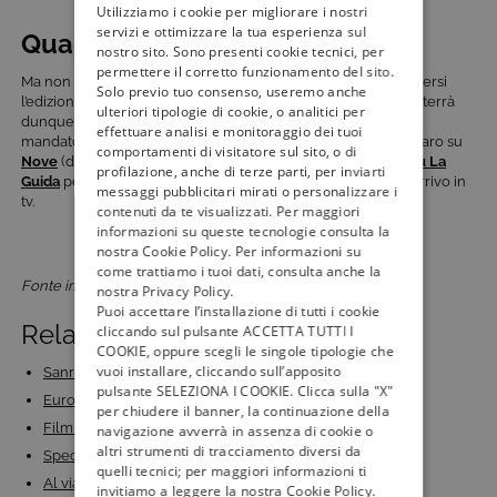
Utilizziamo i cookie per migliorare i nostri
servizi e ottimizzare la tua esperienza sul
Quando e dove vederlo in tv
nostro sito. Sono presenti cookie tecnici, per
permettere il corretto funzionamento del sito.
Ma non temete! Anche il grande pubblico da casa potrà godersi
Solo previo tuo consenso, useremo anche
l’edizione speciale del
Golden Skate Awards
che nel 2021 si terrà
ulteriori tipologie di cookie, o analitici per
dunque il giorno di San Valentino!
San Valentino on ice
sarà
effettuare analisi e monitoraggio dei tuoi
mandato in onda domenica
14 febbraio alle ore 18:00
, in chiaro su
comportamenti di visitatore sul sito, o di
Nove
(disponibile in HD su tivùsat). Continuate a seguire
Tivù La
profilazione, anche di terze parti, per inviarti
Guida
per rimanere sempre aggiornati su tutte le novità in arrivo in
messaggi pubblicitari mirati o personalizzare i
tv.
contenuti da te visualizzati. Per maggiori
informazioni su queste tecnologie consulta la
nostra Cookie Policy. Per informazioni su
come trattiamo i tuoi dati, consulta anche la
Fonte immagine: bergamonews.it
nostra Privacy Policy.
Puoi accettare l’installazione di tutti i cookie
Related Posts:
cliccando sul pulsante ACCETTA TUTTI I
COOKIE, oppure scegli le singole tipologie che
vuoi installare, cliccando sull’apposito
Sanremo 2024, la classifica e la magia dell'Ariston in 4K!
pulsante SELEZIONA I COOKIE. Clicca sulla "X"
Eurovision Song Contest 2022 in tv, anche su Rai 4K:…
per chiudere il banner, la continuazione della
Film romantici da vedere a San Valentino: cinque…
navigazione avverrà in assenza di cookie o
altri strumenti di tracciamento diversi da
Speciale Don't Forget the Lyrics: celebrità e…
quelli tecnici; per maggiori informazioni ti
Al via la nuova serie tv per ragazzi di Rai Gulp:…
invitiamo a leggere la nostra Cookie Policy.