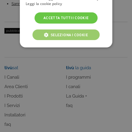
Leggi la cookie policy
Sanremo 2023: duetti e cover ufficiali, concorrenti…
ACCETTA TUTTI I COOKIE
pubblicato il:
11 Febbraio 2021
| categoria:
Intrattenimento
,
Sport
SELEZIONA I COOKIE
COOKIE TECNICI
COOKIE ANALITICI
tivù
sat
tivù
la guida
COOKIE DI PROFILAZIONE
I Canali
I programmi
FUNZIONALITÀ
Area Clienti
I canali
I Prodotti
La Guida +
I Servizi
faq
Cookie tecnici
Cookie analitici
Installatori
Cookie di profilazione
Funzionalità
faq
Questi cookie sono necessari per il corretto