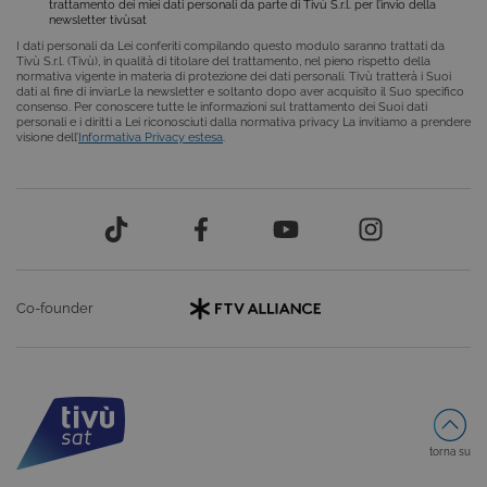
Solitamente
trattamento dei miei dati personali da parte di Tivù S.r.l. per l’invio della
utilizzato pe
newsletter tivùsat
mantenere
una session
I dati personali da Lei conferiti compilando questo modulo saranno trattati da
utente
Tivù S.r.l. (Tivù), in qualità di titolare del trattamento, nel pieno rispetto della
anonimizzat
normativa vigente in materia di protezione dei dati personali. Tivù tratterà i Suoi
dal server.
dati al fine di inviarLe la newsletter e soltanto dopo aver acquisito il Suo specifico
consenso. Per conoscere tutte le informazioni sul trattamento dei Suoi dati
personali e i diritti a Lei riconosciuti dalla normativa privacy La invitiamo a prendere
CookieScriptConsent
6 mesi
Questo cook
CookieScript
visione dell’
Informativa Privacy estesa
.
viene
.tivu.tv
utilizzato dal
servizio
Cookie-
Script.com p
ricordare le
preferenze d
consenso su
cookie dei
visitatori. È
necessario c
il banner dei
Co-founder
cookie di
Cookie-
Script.com
funzioni
correttament
ASP.NET_SessionId
Sessione
Cookie di
Microsoft
sessione del
Corporation
piattaforma 
dgtvi.tivu.tv
torna su
uso generale
utilizzato da