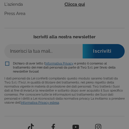
piattaforma 
www.tivu.tv
L'azienda
Clicca qui
uso generale
utilizzato da
Press Area
siti scritti co
tecnologie
basate su
Microsoft
.NET.
Solitamente
Iscriviti alla nostra newsletter
utilizzato pe
mantenere
una session
utente
anonimizzat
dal server.
Dichiaro di aver letto l’
Informativa Privacy
e presto il consenso al
CookieScriptConsent
6 mesi
Questo cook
CookieScript
trattamento dei miei dati personali da parte di Tivù S.r.l. per l’invio della
viene
.tivu.tv
newsletter tivùsat
utilizzato dal
servizio
I dati personali da Lei conferiti compilando questo modulo saranno trattati da
Cookie-
Tivù S.r.l. (Tivù), in qualità di titolare del trattamento, nel pieno rispetto della
Script.com p
normativa vigente in materia di protezione dei dati personali. Tivù tratterà i Suoi
ricordare le
dati al fine di inviarLe la newsletter e soltanto dopo aver acquisito il Suo specifico
preferenze d
consenso. Per conoscere tutte le informazioni sul trattamento dei Suoi dati
consenso su
personali e i diritti a Lei riconosciuti dalla normativa privacy La invitiamo a prendere
cookie dei
visione dell’
Informativa Privacy estesa
.
visitatori. È
necessario c
il banner dei
cookie di
Cookie-
Script.com