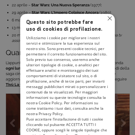
22 aprile –
Star Wars:
Una Nuova Speranza
(1977);
29 aprile –
Star Wars:
L’Impero Colpisce Ancora
(1980);
6 maggio –
Star Wars:
Il Ritorno dello Jedi
(1983);
Questo sito potrebbe fare
uso di cookies di profilazione.
13 maggio –
Star Wars: Il Risveglio della Forza
(2015);
20 maggio –
Rogue One: A Star Wars Story
(2016)
in prima tv
Utilizziamo i cookie per migliorare i nostri
assoluta in chiaro
.
servizi e ottimizzare la tua esperienza sul
nostro sito. Sono presenti cookie tecnici, per
Quando va in onda
permettere il corretto funzionamento del sito.
Solo previo tuo consenso, useremo anche
L’appuntamento con la saga completa di Star Wars andrà in onda
ulteriori tipologie di cookie, o analitici per
ogni
lunedì a partire dal 1 aprile
. Non perdetevi tutti gli episodi della
effettuare analisi e monitoraggio dei tuoi
saga cinematografica più famosa del mondo, e per rimanere
comportamenti di visitatore sul sito, o di
aggiornati sulle prossime novità in arrivo in tv, continuate a seguire
profilazione, anche di terze parti, per inviarti
Tivù La Guida
.
messaggi pubblicitari mirati o personalizzare i
contenuti da te visualizzati. Per maggiori
informazioni su queste tecnologie consulta la
nostra Cookie Policy. Per informazioni su
come trattiamo i tuoi dati, consulta anche la
nostra Privacy Policy.
Puoi accettare l’installazione di tutti i cookie
cliccando sul pulsante ACCETTA TUTTI I
COOKIE, oppure scegli le singole tipologie che