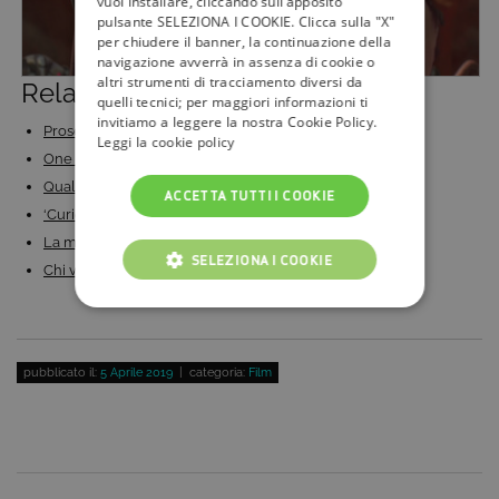
vuoi installare, cliccando sull’apposito
pulsante SELEZIONA I COOKIE. Clicca sulla "X"
per chiudere il banner, la continuazione della
navigazione avverrà in assenza di cookie o
altri strumenti di tracciamento diversi da
Related Posts:
quelli tecnici; per maggiori informazioni ti
invitiamo a leggere la nostra Cookie Policy.
Prosegue il grande Rugby su DMAX: tutto sul…
Leggi la cookie policy
One Piece Dressrosa: la saga in prima visione su…
Quali sono i film più belli con George Clooney? Su…
ACCETTA TUTTI I COOKIE
‘Curioso come George’: tornano le divertenti storie…
La magica Notte degli Oscar 2025 in diretta su Rai 1
SELEZIONA I COOKIE
Chi vince gli Oscar 2026? Segui in TV la notte delle…
COOKIE TECNICI
COOKIE ANALITICI
pubblicato il:
5 Aprile 2019
| categoria:
Film
COOKIE DI PROFILAZIONE
FUNZIONALITÀ