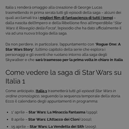
Italia 1 renderà omaggio alla creazione di George Lucas
trasmettendo in prima serata tutti gli episodi della saga – alcuni dei
quali acclamati tra i
migliori film di fantascienza di tutti i tempi
–
dalla nascita dell’Impero e della Ribellione fino all’imperdibile “
Star
Wars: Il Risveglio della Forza
”, l’episodio che ha dato ufficialmente il
via ad una nuova trilogia della saga.
Da non perdere, in particolare, l’appuntamento con “
Rogue One: A
Star Wars Story
”, l’ultimo capitolo della serie che esplora i
personaggi e gli eventi che ruotano intorno alla saga degli
Skywalker e che
sarà trasmesso per la prima volta in chiaro in Italia
.
Come vedere la saga di Star Wars su
Italia 1
Come anticipato,
Italia 1
trasmetterà tutti
gli episodi Star Wars in
ordine cronologico
, seguendo la sequenza temporale della storia.
Ecco il calendario degli appuntamenti in programma:
1° aprile –
Star Wars:
La Minaccia Fantasma
(1999);
8 aprile –
Star Wars:
L’Attacco dei Cloni
(2002);
15 aprile –
Star Wars:
La Vendetta dei Sith
(2005);