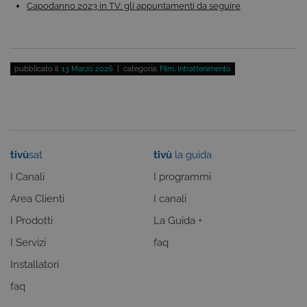
siti scritti co
Capodanno 2023 in TV: gli appuntamenti da seguire
tecnologie
basate su
Microsoft
.NET.
Solitamente
utilizzato pe
mantenere
pubblicato il:
13 Marzo 2026
| categoria:
Film
,
Intrattenimento
una session
utente
anonimizzat
dal server.
tivù
sat
tivù
la guida
I Canali
I programmi
Area Clienti
I canali
I Prodotti
La Guida +
I Servizi
faq
Provider /
Nome
Scadenza
Descrizione
Dominio
Installatori
VISITOR_INFO1_LIVE
6 mesi
Questo
Google LLC
faq
cookie è
.youtube.com
impostato d
Youtube per