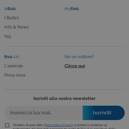
tenere tracci
delle
la
tivù
my
tivù
Provider /
preferenze
Nome
Scadenza
Descrizione
dell'utente
Dominio
I Bollini
per i video d
Youtube
_gat
59
Questo nome di
Google
Info & News
incorporati
secondi
cookie è
LLC
nei siti; può
associato a
.giphy.com
anche
faq
Google
determinare
Universal
se il visitator
Analytics,
del sito web
secondo la
sta
documentazione
utilizzando l
tivù
s.r.l.
Sei un editore?
viene utilizzato
nuova o la
per limitare la
vecchia
frequenza delle
L'azienda
Clicca qui
versione
richieste,
dell'interfacc
limitando la
Press Area
di Youtube.
raccolta di dati
su siti ad alto
YSC
Sessione
Questo
Google LLC
traffico.
cookie è
.youtube.com
impostato d
_ga_C1F21YC3QN
.tivu.tv
2 anni
Questo cookie
YouTube per
viene utilizzato
Iscriviti alla nostra newsletter
tenere tracci
da Google
delle
Analytics per
visualizzazio
mantenere lo
dei video
stato della
incorporati.
sessione.
Dichiaro di aver letto l’
Informativa Privacy
e presto il consenso al
_ga_SZGJ7F024R
.tivu.tv
2 anni
Questo cookie
trattamento dei miei dati personali da parte di Tivù S.r.l. per l’invio della