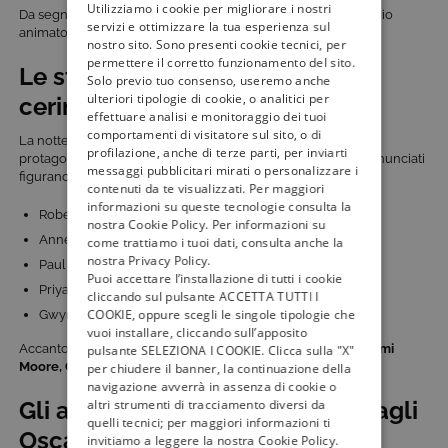
Utilizziamo i cookie per migliorare i nostri
Da segnalare anche la presenza italiana con il cortometraggio
servizi e ottimizzare la tua esperienza sul
animato
Plining God
, diretto da
Mattia Burani
.
nostro sito. Sono presenti cookie tecnici, per
permettere il corretto funzionamento del sito.
Le star e i presentatori della
Solo previo tuo consenso, useremo anche
ulteriori tipologie di cookie, o analitici per
cerimonia
effettuare analisi e monitoraggio dei tuoi
comportamenti di visitatore sul sito, o di
La notte degli Oscar vedrà la partecipazione di numerosi
profilazione, anche di terze parti, per inviarti
protagonisti del cinema internazionale. Tra i presentatori annunciati
messaggi pubblicitari mirati o personalizzare i
figurano:
contenuti da te visualizzati. Per maggiori
informazioni su queste tecnologie consulta la
Robert Downey Jr.
nostra Cookie Policy. Per informazioni su
Anne Hathaway
come trattiamo i tuoi dati, consulta anche la
nostra Privacy Policy.
Paul Mescal
Puoi accettare l’installazione di tutti i cookie
Priyanka Chopra Jonas
cliccando sul pulsante ACCETTA TUTTI I
COOKIE, oppure scegli le singole tipologie che
Gwyneth Paltrow
vuoi installare, cliccando sull’apposito
Accanto a loro saliranno sul palco anche
Javier Bardem, Demi
pulsante SELEZIONA I COOKIE. Clicca sulla "X"
Moore, Chris Evans, Zoe Saldaña e Maya Rudolph
.
per chiudere il banner, la continuazione della
navigazione avverrà in assenza di cookie o
altri strumenti di tracciamento diversi da
Gli altri programmi TV dedicati agli
quelli tecnici; per maggiori informazioni ti
Oscar
invitiamo a leggere la nostra Cookie Policy.