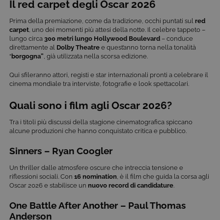
Il red carpet degli Oscar 2026
Prima della premiazione, come da tradizione, occhi puntati sul
red
carpet
, uno dei momenti più attesi della notte. Il celebre tappeto –
lungo circa
300 metri lungo Hollywood Boulevard
– conduce
direttamente al
Dolby Theatre
e quest’anno torna nella tonalità
“
borgogna”
, già utilizzata nella scorsa edizione.
Qui sfileranno attori, registi e star internazionali pronti a celebrare il
cinema mondiale tra interviste, fotografie e look spettacolari.
Quali sono i film agli Oscar 2026?
Tra i titoli più discussi della stagione cinematografica spiccano
alcune produzioni che hanno conquistato critica e pubblico.
Sinners – Ryan Coogler
Un thriller dalle atmosfere oscure che intreccia tensione e
riflessioni sociali. Con
16 nomination
, è il film che guida la corsa agli
Oscar 2026 e stabilisce un
nuovo record di candidature
.
One Battle After Another – Paul Thomas
Anderson