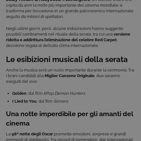
funzionamento del nostro sito e non possono
ospita da anni la notte più importante del cinema mondiale: si
essere disattivati. Vengono impostati solo in
trasforma per l’occasione in un grande palcoscenico internazionale
risposta ad azioni da te effettuate nel corso della
seguito da milioni di spettatori.
navigazione, che costituiscono una richiesta di
servizi ai sensi di legge, come la corretta
visualizzazione del sito e dei suoi contenuti.
Negli ultimi giorni, però, alcune indiscrezioni hanno suggerito
Inoltre, ti permetteranno di navigare sul sito
possibili cambiamenti nel rituale della serata, tra cui una
versione
ricordando le scelte e in base ai criteri da te
ridotta o addirittura l’eliminazione del celebre Red Carpet
,
selezionati (es. lingua, prodotti presenti nel
decisione legata al delicato clima internazionale.
carrello). È possibile impostare il browser per
bloccare i cookie tecnici o essere avvisati
Le esibizioni musicali della serata
riguardo alla loro installazione, ma in tal caso
alcune parti del sito non funzioneranno
correttamente. Questi cookie non archiviano, di
Anche la musica avrà un ruolo importante durante la cerimonia. Tra
norma, dati personali.
i brani candidati alla
Miglior Canzone Originale
, due saranno
eseguiti dal vivo:
Provider /
Nome
Scadenza
Descrizione
Dominio
Golden
, dal film
KPop Demon Hunters
ASP.NET_SessionId
Sessione
Cookie di
Microsoft
sessione del
I Lied to You
, dal film
Sinners
Corporation
piattaforma 
www.tivu.tv
uso generale
Una notte imperdibile per gli amanti del
utilizzato da
siti scritti co
cinema
tecnologie
basate su
Microsoft
La
98ª notte degli Oscar
promette emozioni, sorprese e grandi
.NET.
momenti di spettacolo. Tra record di nomination, star internazionali
Solitamente