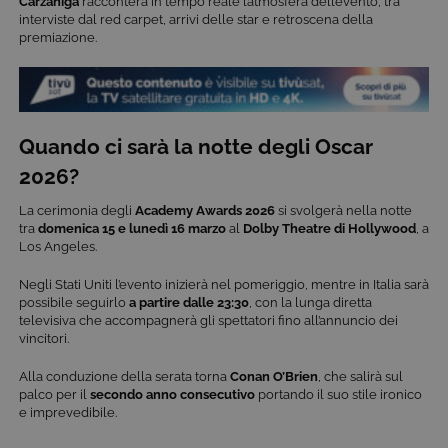
Carzaniga
racconterà in tempo reale l’atmosfera dell’evento, tra
interviste dal red carpet, arrivi delle star e retroscena della
premiazione.
Quando ci sarà la notte degli Oscar
2026?
La cerimonia degli
Academy Awards 2026
si svolgerà nella notte
tra
domenica 15 e lunedì 16 marzo
al
Dolby Theatre di Hollywood
, a
Los Angeles.
Negli Stati Uniti l’evento inizierà nel pomeriggio, mentre in Italia sarà
possibile seguirlo
a partire dalle 23:30
, con la lunga diretta
televisiva che accompagnerà gli spettatori fino all’annuncio dei
vincitori.
Alla conduzione della serata torna
Conan O’Brien
, che salirà sul
palco per il
secondo anno consecutivo
portando il suo stile ironico
e imprevedibile.