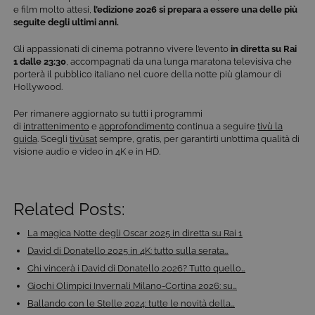
utilizzato pe
e film molto attesi,
l’edizione 2026 si prepara a essere una delle più
mantenere
seguite degli ultimi anni.
una session
utente
anonimizzat
Gli appassionati di cinema potranno vivere l’evento
in diretta su Rai
dal server.
1 dalle 23:30
, accompagnati da una lunga maratona televisiva che
porterà il pubblico italiano nel cuore della notte più glamour di
CookieScriptConsent
6 mesi
Questo cook
CookieScript
Hollywood.
viene
.tivu.tv
utilizzato dal
servizio
Per rimanere aggiornato su tutti i programmi
Cookie-
di
intrattenimento
e
approfondimento
continua a seguire
tivù la
Script.com p
ricordare le
guida
. Scegli
tivùsat
sempre, gratis, per garantirti un’ottima qualità di
preferenze d
visione audio e video in 4K e in HD.
consenso su
cookie dei
visitatori. È
necessario c
il banner dei
Related Posts:
cookie di
Cookie-
Script.com
La magica Notte degli Oscar 2025 in diretta su Rai 1
funzioni
correttament
David di Donatello 2025 in 4K: tutto sulla serata…
ASP.NET_SessionId
Sessione
Cookie di
Microsoft
Chi vincerà i David di Donatello 2026? Tutto quello…
sessione del
Corporation
Giochi Olimpici Invernali Milano-Cortina 2026: su…
piattaforma 
dgtvi.tivu.tv
uso generale
Ballando con le Stelle 2024: tutte le novità della…
utilizzato da