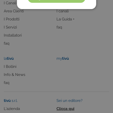
I Canali
I programmi
COOKIE TECNICI
Area Clienti
I canali
I Prodotti
La Guida +
COOKIE ANALITICI
I Servizi
faq
COOKIE DI PROFILAZIONE
Installatori
FUNZIONALITÀ
faq
la
tivù
my
tivù
Cookie tecnici
Cookie analitici
I Bollini
Cookie di profilazione
Funzionalità
Info & News
Questi cookie sono necessari per il corretto
faq
funzionamento del nostro sito e non possono
essere disattivati. Vengono impostati solo in
risposta ad azioni da te effettuate nel corso della
navigazione, che costituiscono una richiesta di
servizi ai sensi di legge, come la corretta
tivù
s.r.l.
Sei un editore?
visualizzazione del sito e dei suoi contenuti.
Inoltre, ti permetteranno di navigare sul sito
L'azienda
Clicca qui
ricordando le scelte e in base ai criteri da te