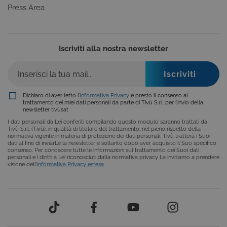
selezionati (es. lingua, prodotti presenti nel
Press Area
carrello). È possibile impostare il browser per
bloccare i cookie tecnici o essere avvisati
riguardo alla loro installazione, ma in tal caso
alcune parti del sito non funzioneranno
correttamente. Questi cookie non archiviano, di
Iscriviti alla nostra newsletter
norma, dati personali.
Provider /
Nome
Scadenza
Descrizione
Dominio
ASP.NET_SessionId
Sessione
Cookie di
Microsoft
Dichiaro di aver letto l’
Informativa Privacy
e presto il consenso al
sessione del
Corporation
trattamento dei miei dati personali da parte di Tivù S.r.l. per l’invio della
piattaforma 
www.tivu.tv
newsletter tivùsat
uso generale
utilizzato da
I dati personali da Lei conferiti compilando questo modulo saranno trattati da
siti scritti co
Tivù S.r.l. (Tivù), in qualità di titolare del trattamento, nel pieno rispetto della
tecnologie
normativa vigente in materia di protezione dei dati personali. Tivù tratterà i Suoi
basate su
dati al fine di inviarLe la newsletter e soltanto dopo aver acquisito il Suo specifico
Microsoft
consenso. Per conoscere tutte le informazioni sul trattamento dei Suoi dati
.NET.
personali e i diritti a Lei riconosciuti dalla normativa privacy La invitiamo a prendere
Solitamente
visione dell’
Informativa Privacy estesa
.
utilizzato pe
mantenere
una session
utente
anonimizzat
dal server.
CookieScriptConsent
6 mesi
Questo cook
CookieScript