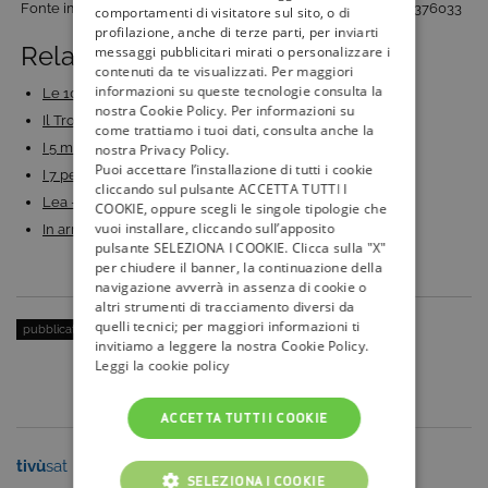
Fonte immagine: flickr.com/photos/133759951@N05/24171376033
comportamenti di visitatore sul sito, o di
profilazione, anche di terze parti, per inviarti
Related Posts:
messaggi pubblicitari mirati o personalizzare i
contenuti da te visualizzati. Per maggiori
informazioni su queste tecnologie consulta la
Le 10 storie d'amore più belle del Trono di Spade
nostra Cookie Policy. Per informazioni su
Il Trono di Spade 7 su Rai 4: ecco quando e dove…
come trattiamo i tuoi dati, consulta anche la
I 5 migliori episodi di Game Of Thrones, in attesa…
nostra Privacy Policy.
Puoi accettare l’installazione di tutti i cookie
I 7 personaggi più amati di “Game of Thrones”: il…
cliccando sul pulsante ACCETTA TUTTI I
Lea – I nostri figli, in arrivo la seconda stagione…
COOKIE, oppure scegli le singole tipologie che
vuoi installare, cliccando sull’apposito
In arrivo su Giallo, in 1^ TV Assoluta, l’ottava…
pulsante SELEZIONA I COOKIE. Clicca sulla "X"
per chiudere il banner, la continuazione della
navigazione avverrà in assenza di cookie o
altri strumenti di tracciamento diversi da
quelli tecnici; per maggiori informazioni ti
pubblicato il:
1 Agosto 2017
| categoria:
Serie Tv e Fiction
invitiamo a leggere la nostra Cookie Policy.
Leggi la cookie policy
ACCETTA TUTTI I COOKIE
tivù
sat
tivù
la guida
SELEZIONA I COOKIE