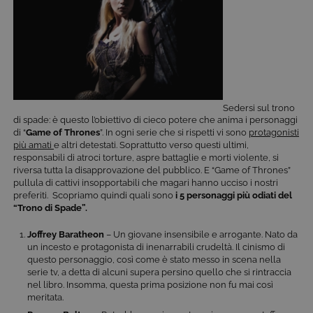
Sedersi sul trono
di spade: è questo l’obiettivo di cieco potere che anima i personaggi
di “
Game of Thrones
”. In ogni serie che si rispetti vi sono
protagonisti
più amati
e altri detestati. Soprattutto verso questi ultimi,
responsabili di atroci torture, aspre battaglie e morti violente, si
riversa tutta la disapprovazione del pubblico. E “Game of Thrones”
pullula di cattivi insopportabili che magari hanno ucciso i nostri
preferiti. Scopriamo quindi quali sono
i 5 personaggi più odiati del
“Trono di Spade”.
Joffrey Baratheon
– Un giovane insensibile e arrogante. Nato da
un incesto e protagonista di inenarrabili crudeltà. Il cinismo di
questo personaggio, così come è stato messo in scena nella
serie tv, a detta di alcuni supera persino quello che si rintraccia
nel libro. Insomma, questa prima posizione non fu mai così
meritata.