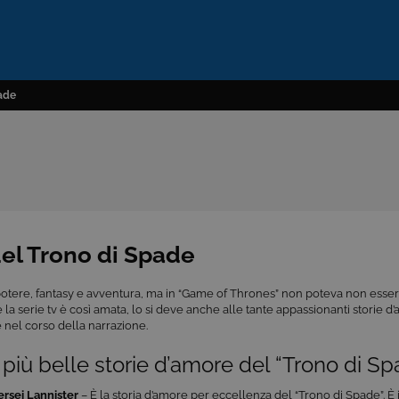
pade
del Trono di Spade
potere, fantasy e avventura, ma in “Game of Thrones” non poteva non esser
e la serie tv è così amata, lo si deve anche alle tante appassionanti storie 
nel corso della narrazione.
 più belle storie d’amore del “Trono di Sp
ersei Lannister
– È la storia d’amore per eccellenza del “Trono di Spade”. È i