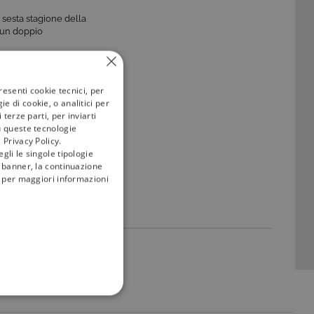
a sesta stagione della
n un doppio
resenti cookie tecnici, per
e di cookie, o analitici per
terze parti, per inviarti
u queste tecnologie
 Privacy Policy.
gli le singole tipologie
l banner, la continuazione
i; per maggiori informazioni
FUNZIONALITÀ