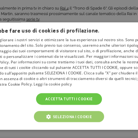
nalmente in prima tv in chiaro su
Rai 4
il “Trono di Spade 6”. Gli episodi dell
.R. Martin, saranno trasmessi prossimamente sul canale tematico della Rai i
a seguitissima
serie tv
.
be fare uso di cookies di profilazione.
gliorare i nostri servizi e ottimizzare la tua esperienza sul nostro sito. Sono p
ionamento del sito. Solo previo tuo consenso, useremo anche ulteriori tipologi
aggio dei tuoi comportamenti di visitatore sul sito, o di profilazione, anche di 
i o personalizzare i contenuti da te visualizzati. Per maggiori informazioni s
olicy. Per informazioni su come trattiamo i tuoi dati, consulta anche la nostra
one di tutti i cookie cliccando sul pulsante ACCETTA TUTTI I COOKIE, oppure sce
ndo sull’apposito pulsante SELEZIONA I COOKIE. Clicca sulla "X" per chiudere i
n assenza di cookie o altri strumenti di tracciamento diversi da quelli tecnic
ostra Cookie Policy.
Leggi la cookie policy
ACCETTA TUTTI I COOKIE
SELEZIONA I COOKIE
NICI
COOKIE ANALITICI
COOKIE DI PROFILAZIONE