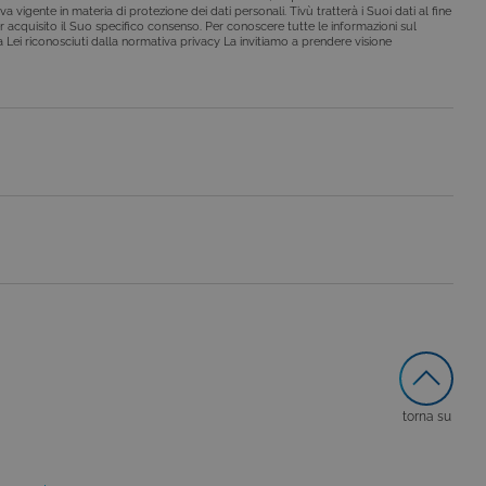
a vigente in materia di protezione dei dati personali. Tivù tratterà i Suoi dati al fine
r acquisito il Suo specifico consenso. Per conoscere tutte le informazioni sul
i a Lei riconosciuti dalla normativa privacy La invitiamo a prendere visione
le preferenze dell'utente
nare se il visitatore del
nterfaccia di Youtube.
secondo la
hieste, limitando la
le visualizzazioni dei
lo stato della sessione.
lo stato della sessione.
 che è un aggiornamento
a Google. Questo cookie
ero generato in modo
di pagina in un sito e
 rapporti di analisi dei siti.
iorna un valore univoco
ia delle visualizzazioni di
torna su
 che è un aggiornamento
a Google. Questo cookie
ero generato casualmente
 in un sito e utilizzato per