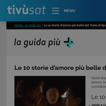
Alert
MENU
Home » la guida più
»
Le 10 storie d’amore più belle del Trono di S
Le 10 storie d’amore più belle 
Giochi di 
l’amore. S
succedute 
Le 10
Jamie e C