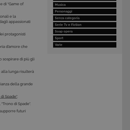
ne di “Game of
Musica
Personaggi
onali e la
Senza categoria
dagli appassionati
Serie Tv e Fiction
Soap opera
ei protagonisti
Sport
Varie
oria d’amore che
 sospirare di più gli
 alla lunga risulterà
nianza della grande
 di Spade”
.
l “Trono di Spade”.
esupporre futuri