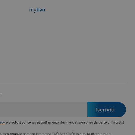
my
tivù
no impostati solo in
legge, come la corretta
se ai criteri da te
 essere avvisati riguardo alla
ano, di norma, dati
o da siti scritti con
 per mantenere una
r
 per ricordare le
o che il banner dei cookie
o da siti scritti con
 per mantenere una
vacy
e presto il consenso al trattamento dei miei dati personali da parte di Tivù S.r.l.
esto modulo saranno trattati da Tivù S.r.l. (Tivù), in qualità di titolare del