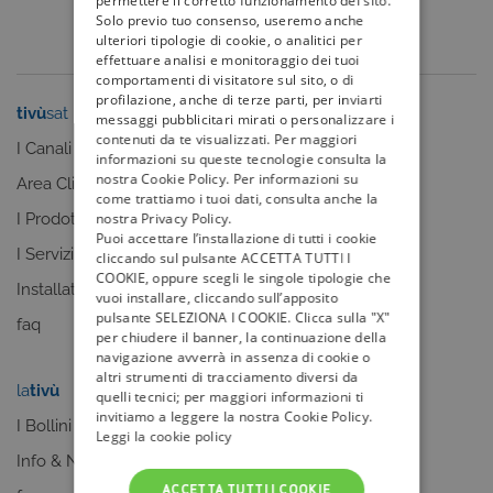
permettere il corretto funzionamento del sito.
Solo previo tuo consenso, useremo anche
ulteriori tipologie di cookie, o analitici per
effettuare analisi e monitoraggio dei tuoi
comportamenti di visitatore sul sito, o di
profilazione, anche di terze parti, per inviarti
tivù
sat
tivù
la guida
messaggi pubblicitari mirati o personalizzare i
contenuti da te visualizzati. Per maggiori
I Canali
I programmi
informazioni su queste tecnologie consulta la
nostra Cookie Policy. Per informazioni su
Area Clienti
I canali
come trattiamo i tuoi dati, consulta anche la
I Prodotti
La Guida +
nostra Privacy Policy.
Puoi accettare l’installazione di tutti i cookie
I Servizi
faq
cliccando sul pulsante ACCETTA TUTTI I
COOKIE, oppure scegli le singole tipologie che
Installatori
vuoi installare, cliccando sull’apposito
pulsante SELEZIONA I COOKIE. Clicca sulla "X"
faq
per chiudere il banner, la continuazione della
navigazione avverrà in assenza di cookie o
altri strumenti di tracciamento diversi da
la
tivù
my
tivù
quelli tecnici; per maggiori informazioni ti
invitiamo a leggere la nostra Cookie Policy.
I Bollini
Leggi la cookie policy
Info & News
ACCETTA TUTTI I COOKIE