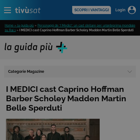
Alert
scopri di più >
SCOPRI I VANTAGGI
Login
Home » la guida più
»
Personaggi de “I Medici”: un cast stellare per un’anteprima mondiale
su Rai 1
»
I MEDICI cast Caprino Hoffman Barber Scholey Madden Martin Belle Sperduti
Categorie Magazine
I MEDICI cast Caprino Hoffman
Barber Scholey Madden Martin
Belle Sperduti