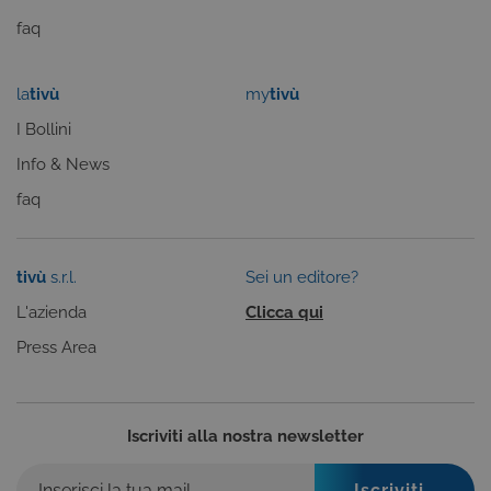
.NET.
faq
Solitamente
utilizzato pe
mantenere
una session
utente
la
tivù
my
tivù
anonimizzat
dal server.
I Bollini
CookieScriptConsent
6 mesi
Questo cook
CookieScript
Info & News
viene
.tivu.tv
utilizzato dal
faq
servizio
Cookie-
Script.com p
ricordare le
preferenze d
tivù
s.r.l.
Sei un editore?
consenso su
cookie dei
visitatori. È
L'azienda
Clicca qui
necessario c
il banner dei
Press Area
cookie di
Cookie-
Script.com
funzioni
correttament
Iscriviti alla nostra newsletter
ASP.NET_SessionId
Sessione
Cookie di
Microsoft
sessione del
Corporation
piattaforma 
dgtvi.tivu.tv