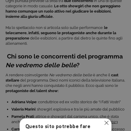
Ogni puntata prevede la sfida tra
due concorrenti
in una di queste
categorie in modo casuale.
Le otto showgirl che non gareggiano
hanno comunque un ruolo attivo nel giudicare le esibizioni,
insieme alla giuria ufficiale.
Ma lo spettacolo non si articola solo sulle performance:
le
telecamere, infatti, seguono le protagoniste anche durante la
preparazione
delle esibizioni, a partire dal dietro le quinte fino agli
allenamenti.
Chi sono le concorrenti del programma
Ne vedremo delle belle
?
A rendere coinvolgente
Ne vedremo delle belle
è anche il
cast
stellare
del programma. Dieci nomi iconici della televisione italiana,
che negli anni hanno conquistato il pubblico. Ecco quali sono le
protagoniste del talent show:
Adriana Volpe
: conduttrice ed ex volto storico de “I Fatti Vostri”
Valeria Marini
: showgirl esplosiva e tra le più amate dal pubblico
Pamela Prati
: attrice e showgirl dal carisma unico, che è stata
anche protagonista nel talent show
Tale e Quale Show 2023
Questo sito potrebbe fare
Carmen Russo
: icona d’intrattenimento e coreografa di successo