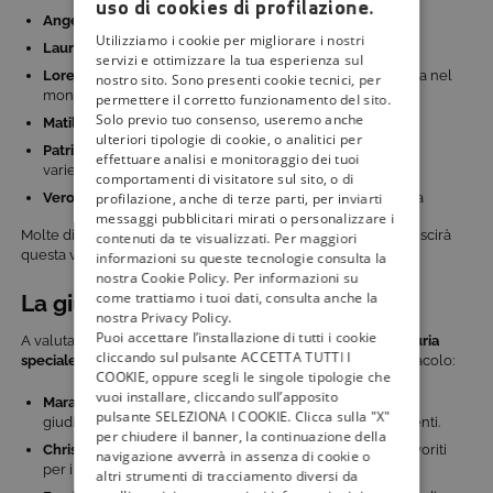
uso di cookies di profilazione.
Angela Melillo
: attrice, ballerina e volto noto della TV
Utilizziamo i cookie per migliorare i nostri
Laura Freddi
: ex velina, conduttrice e showgirl
servizi e ottimizzare la tua esperienza sul
Lorenza Mario
: ballerina di talento, con una lunga carriera nel
nostro sito. Sono presenti cookie tecnici, per
mondo dello spettacolo
permettere il corretto funzionamento del sito.
Solo previo tuo consenso, useremo anche
Matilde Brandi
: coreografa e ballerina acclamata
ulteriori tipologie di cookie, o analitici per
Patrizia Pellegrino
: attrice e conduttrice con una carriera
effettuare analisi e monitoraggio dei tuoi
variegata tra cinema e TV
comportamenti di visitatore sul sito, o di
profilazione, anche di terze parti, per inviarti
Veronica Maya
: presentatrice e showgirl dal forte carisma
messaggi pubblicitari mirati o personalizzare i
Molte di loro hanno già partecipato a reality show, ma chi riuscirà
contenuti da te visualizzati. Per maggiori
questa volta a conquistare il pubblico e la giuria?
informazioni su queste tecnologie consulta la
nostra Cookie Policy. Per informazioni su
come trattiamo i tuoi dati, consulta anche la
La giuria di
Ne vedremo delle belle
nostra Privacy Policy.
Puoi accettare l’installazione di tutti i cookie
A valutare le esibizioni del nuovo programma ci sarà una
giuria
cliccando sul pulsante ACCETTA TUTTI I
speciale,
composta da tre volti amati del mondo dello spettacolo:
COOKIE, oppure scegli le singole tipologie che
vuoi installare, cliccando sull’apposito
Mara Venier
: la regina della televisione italiana, pronta a
pulsante SELEZIONA I COOKIE. Clicca sulla "X"
giudicare con la sua ironia e il suo affetto per le concorrenti.
per chiudere il banner, la continuazione della
Christian De Sica
: attore e showman, che è anche tra i favoriti
navigazione avverrà in assenza di cookie o
per i pronostici dei giudici del
Serale di Amici 2025
altri strumenti di tracciamento diversi da