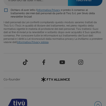
uso generale
utilizzato da
siti scritti co
tecnologie
Dichiaro di aver letto l’
Informativa Privacy
e presto il consenso al
basate su
trattamento dei miei dati personali da parte di Tivù S.r.l. per l’invio della
Microsoft
newsletter tivùsat
.NET.
I dati personali da Lei conferiti compilando questo modulo saranno trattati da
Solitamente
Tivù S.r.l. (Tivù), in qualità di titolare del trattamento, nel pieno rispetto della
utilizzato pe
normativa vigente in materia di protezione dei dati personali. Tivù tratterà i Suoi
mantenere
dati al fine di inviarLe la newsletter e soltanto dopo aver acquisito il Suo specifico
una session
consenso. Per conoscere tutte le informazioni sul trattamento dei Suoi dati
utente
personali e i diritti a Lei riconosciuti dalla normativa privacy La invitiamo a prendere
anonimizzat
visione dell’
Informativa Privacy estesa
.
dal server.
Co-founder
Provider /
Nome
Scadenza
Descrizione
Dominio
VISITOR_INFO1_LIVE
6 mesi
Questo
Google LLC
cookie è
.youtube.com