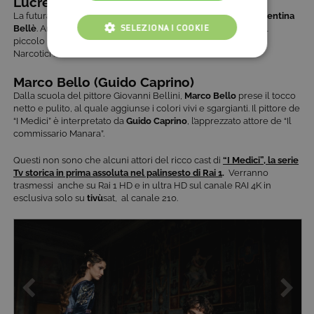
Lucrezia Tornabuoni (Valentina Bellè)
La futura
madre di Lorenzo il Magnifico
è interpretata da
Valentina
SELEZIONA I COOKIE
Bellè
. Anche lei, nonostante la giovane età, non è nuova del
piccolo schermo. Ha recitato in “Grand Hotel” e in “Squadra
Narcotici”.
COOKIE TECNICI
Marco Bello (Guido Caprino)
COOKIE ANALITICI
Dalla scuola del pittore Giovanni Bellini,
Marco Bello
prese il tocco
netto e pulito, al quale aggiunse i colori vivi e sgargianti. Il pittore de
COOKIE DI PROFILAZIONE
“I Medici” è interpretato da
Guido Caprino
, l’apprezzato attore de “Il
commissario Manara”.
FUNZIONALITÀ
Questi non sono che alcuni attori del ricco cast di
“I Medici”, la serie
Tv storica in prima assoluta nel palinsesto di Rai 1
.
Verranno
trasmessi anche su Rai 1 HD e in ultra HD sul canale RAI 4K in
esclusiva solo su
tivù
sat, al canale 210.
Cookie tecnici
Cookie analitici
Cookie di profilazione
Funzionalità
Questi cookie sono necessari per il corretto
funzionamento del nostro sito e non possono
essere disattivati. Vengono impostati solo in
risposta ad azioni da te effettuate nel corso della
navigazione, che costituiscono una richiesta di
servizi ai sensi di legge, come la corretta