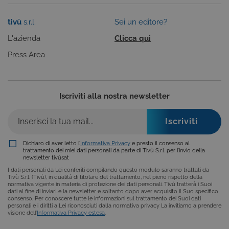
utilizzato pe
mantenere
una session
tivù
s.r.l.
Sei un editore?
utente
anonimizzat
L'azienda
Clicca qui
dal server.
Press Area
Iscriviti alla nostra newsletter
Dichiaro di aver letto l’
Informativa Privacy
e presto il consenso al
Provider /
Nome
Scadenza
Descrizione
trattamento dei miei dati personali da parte di Tivù S.r.l. per l’invio della
Dominio
newsletter tivùsat
VISITOR_INFO1_LIVE
6 mesi
Questo
Google LLC
I dati personali da Lei conferiti compilando questo modulo saranno trattati da
cookie è
.youtube.com
Tivù S.r.l. (Tivù), in qualità di titolare del trattamento, nel pieno rispetto della
impostato d
normativa vigente in materia di protezione dei dati personali. Tivù tratterà i Suoi
Youtube per
dati al fine di inviarLe la newsletter e soltanto dopo aver acquisito il Suo specifico
tenere tracci
consenso. Per conoscere tutte le informazioni sul trattamento dei Suoi dati
delle
personali e i diritti a Lei riconosciuti dalla normativa privacy La invitiamo a prendere
Provider /
preferenze
visione dell’
Informativa Privacy estesa
.
Nome
Scadenza
Descrizione
dell'utente
Dominio
per i video d