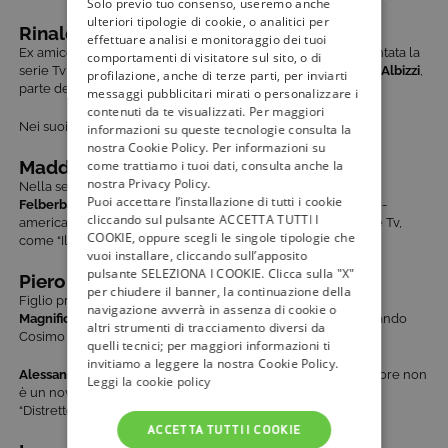
Solo previo tuo consenso, useremo anche
ulteriori tipologie di cookie, o analitici per
Rinaldo degli Albizzi (Lex Shrapnel)
effettuare analisi e monitoraggio dei tuoi
Ex amico di Cosimo, suo antagonista ai tempi in cui è ambientata la
comportamenti di visitatore sul sito, o di
serie Tv “I Medici”,
Rinaldo
è l’esponente della famiglia degli
Albizzi
,
profilazione, anche di terze parti, per inviarti
parte dell’Oligarchia di Firenze.
messaggi pubblicitari mirati o personalizzare i
contenuti da te visualizzati. Per maggiori
Nei suoi panni c’è
Lex Shrapnel
, londinese.
informazioni su queste tecnologie consulta la
nostra Cookie Policy. Per informazioni su
Maddalena (Sarah Felberbaum)
come trattiamo i tuoi dati, consulta anche la
nostra Privacy Policy.
Nella serie Tv è
l’amante di Cosimo
, nella vita reale è
Sarah
Puoi accettare l’installazione di tutti i cookie
Felberbaum
: attrice e conduttrice televisiva. Ha origini anglo-
cliccando sul pulsante ACCETTA TUTTI I
americane e l’abbiamo vista sul piccolo schermo in vari serie Tv,
COOKIE, oppure scegli le singole tipologie che
come “Il giovane Montalbano”.
vuoi installare, cliccando sull’apposito
pulsante SELEZIONA I COOKIE. Clicca sulla "X"
Piero il Gottoso (Alessandro Sperduti)
per chiudere il banner, la continuazione della
Figlio primogenito di Cosimo, è stato il
padre di Lorenzo il
navigazione avverrà in assenza di cookie o
Magnifico
. Molta della sua abilità politica fu ereditata osservando
altri strumenti di tracciamento diversi da
Cosimo il Vecchio lavorare per la Repubblica.
quelli tecnici; per maggiori informazioni ti
invitiamo a leggere la nostra Cookie Policy.
Alessandro Sperduti
interpreta il personaggio: il giovane attore non
Leggi la cookie policy
è un novizio delle serie Tv. Ha recitato, tra l’altro, in “I liceali”,
“Distretto di Polizia” e “Incantesimo”.
ACCETTA TUTTI I COOKIE