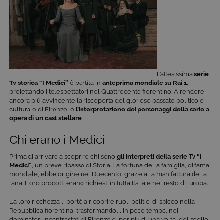
L’attesissima
serie
Tv storica
“I Medici”
è partita in
anteprima mondiale su Rai 1
,
proiettando i telespettatori nel Quattrocento fiorentino. A rendere
ancora più avvincente la riscoperta del glorioso passato politico e
culturale di Firenze, è
l’interpretazione dei
personaggi della serie a
opera di un cast stellare
.
Chi erano i Medici
Prima di arrivare a scoprire chi sono
gli interpreti della serie Tv “I
Medici”
, un breve ripasso di Storia. La fortuna della famiglia, di fama
mondiale, ebbe origine nel Duecento, grazie alla manifattura della
lana. I loro prodotti erano richiesti in tutta Italia e nel resto d’Europa.
La loro ricchezza li portò a ricoprire ruoli politici di spicco nella
Repubblica fiorentina, trasformandoli, in poco tempo, nei
dominatori incontrastati di Firenze e, per più di una volta, del soglio