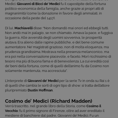
Medici.
Giovanni di Bicci de’ Medici
fu il capostipite della fortuna
politico-economica della famiglia, anche grazie ai propri atti di
magnanimità (come la donazione in favore degli ammalati, in
occasione della peste del 1417).
Di lui,
Machiavelli
disse: “Non domandò mai onori ed ebbegli tutti.
Non andò mai in palagio, se non chiamato. Amava la pace, e fuggiva
la guerra. Alle avversità degli uomini sovveniva, le prosperità
aiutava. Era alieno dalle rapine pubbliche, e del bene comune
aumentatore. Ne’ magistrati grazioso, non di molta eloquenza, ma
prudenza grandissima. Mostrava nella presenza melanconico, ma
era poi nella conversazione piacevole, e faceto. Morì ricchissimo di
tesoro ma più di buona fama e di benevolenza. La cui eredità così
de’ beni della fortuna, come di quelli dell’animo fu da Cosimo non
solamente mantenuta, ma accresciuta”.
L’interprete di
Giovanni de’ Medici
per la serie Tv in onda su Rai 1 è
di quelli che cambia le sorti di ogni tipo di show: si tratta dell’attore
pluripremiato
Dustin Hoffman
.
Cosimo de’ Medici (Richard Madden)
Verrà trascritto, nel grande libro della Storia, come
Cosimo il
Vecchio
: fu il primo signore di Firenze, oltre ad aver ereditato il
mestiere di banchiere dal padre, Giovanni de’ Medici. Fu un