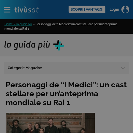
Alert
scopri di più >
SCOPRI I VANTAGGI
Login
Home » la guida più
»
Personaggi de “I Medici”: un cast stellare per un’anteprima
mondiale su Rai 1
Categorie Magazine
Personaggi de “I Medici”: un cast
stellare per un’anteprima
mondiale su Rai 1