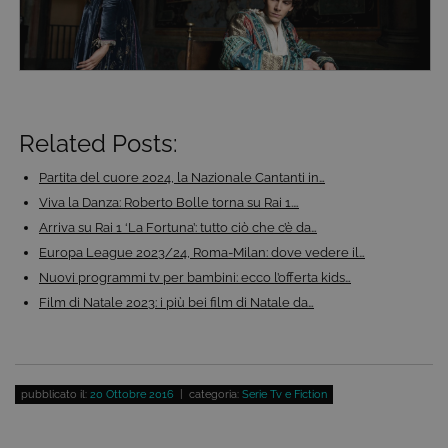
visualizzazione del sito e dei suoi contenuti.
Inoltre, ti permetteranno di navigare sul sito
ricordando le scelte e in base ai criteri da te
selezionati (es. lingua, prodotti presenti nel
carrello). È possibile impostare il browser per
bloccare i cookie tecnici o essere avvisati
riguardo alla loro installazione, ma in tal caso
alcune parti del sito non funzioneranno
Related Posts:
correttamente. Questi cookie non archiviano, di
norma, dati personali.
Partita del cuore 2024, la Nazionale Cantanti in…
Provider /
Nome
Scadenza
Descrizione
Dominio
Viva la Danza: Roberto Bolle torna su Rai 1.…
Arriva su Rai 1 ‘La Fortuna’: tutto ciò che c’è da…
ASP.NET_SessionId
Sessione
Cookie di
Microsoft
sessione del
Corporation
Europa League 2023/24, Roma-Milan: dove vedere il…
piattaforma 
www.tivu.tv
uso generale
Nuovi programmi tv per bambini: ecco l’offerta kids…
utilizzato da
siti scritti co
Film di Natale 2023: i più bei film di Natale da…
tecnologie
basate su
Microsoft
.NET.
Solitamente
utilizzato pe
pubblicato il:
20 Ottobre 2016
| categoria:
Serie Tv e Fiction
mantenere
una session
utente
anonimizzat