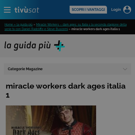
Alert
scopri di più >
SCOPRI I VANTAGGI
Login
Home » la guida più
»
Miracle Workers – dark ages: su Italia 1 la seconda stagione della
serie tv con Daniel Radcliffe e Steve Buscemi
»
miracle workers dark ages italia 1
Categorie Magazine
miracle workers dark ages italia
1