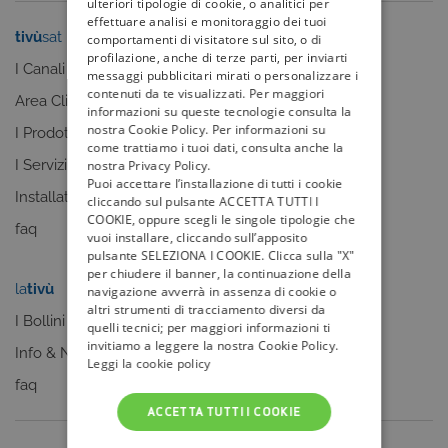
ulteriori tipologie di cookie, o analitici per
effettuare analisi e monitoraggio dei tuoi
tivù
sat
tivù
la guida
comportamenti di visitatore sul sito, o di
profilazione, anche di terze parti, per inviarti
I Canali
I programmi
messaggi pubblicitari mirati o personalizzare i
contenuti da te visualizzati. Per maggiori
Area Clienti
I canali
informazioni su queste tecnologie consulta la
nostra Cookie Policy. Per informazioni su
I Prodotti
La Guida +
come trattiamo i tuoi dati, consulta anche la
I Servizi
faq
nostra Privacy Policy.
Puoi accettare l’installazione di tutti i cookie
Installatori
cliccando sul pulsante ACCETTA TUTTI I
COOKIE, oppure scegli le singole tipologie che
faq
vuoi installare, cliccando sull’apposito
pulsante SELEZIONA I COOKIE. Clicca sulla "X"
per chiudere il banner, la continuazione della
la
tivù
my
tivù
navigazione avverrà in assenza di cookie o
altri strumenti di tracciamento diversi da
I Bollini
quelli tecnici; per maggiori informazioni ti
invitiamo a leggere la nostra Cookie Policy.
Info & News
Leggi la cookie policy
faq
ACCETTA TUTTI I COOKIE