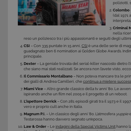
poliziotti,
Colombo
(dal 1971
interpreta
Criminal 
nella rice
reso un poliziesco tra i più appassionanti e seguiti degli ultimi
CSI
– Con 335 puntate in 15 anni,
CSI
è una delle serie di mag
guadagnato ben 6 nomination ai Golden Globe Awards. Indim
principale.
Dexter
– La geniale trovata del serial-killer nascosto dietro l
che siano mai stati realizzati. Se ancora non l’avete visto, ecc
Il Commissario Montalbano
– Non poteva mancare tra le prime 
dei gialli di Andrea Camilleri, che
continua a mietere success
Miami Vice
– Altro grande classico della tv anni ’80. Le avven
ispirando anche un film nel 2005 e il progetto di un reboot.
L’ispettore Derrick
– Con 281 episodi girati tra il 1973 e il 19
vero e proprio cult anche in Italia.
Magnum P.I.
– Un classico degli anni ’80. L’atmosfera
yuppie
e
Testarossa hanno davvero segnato un’epoca.
Law & Order
– Le
indagini della Special Victims Unit
hanno la