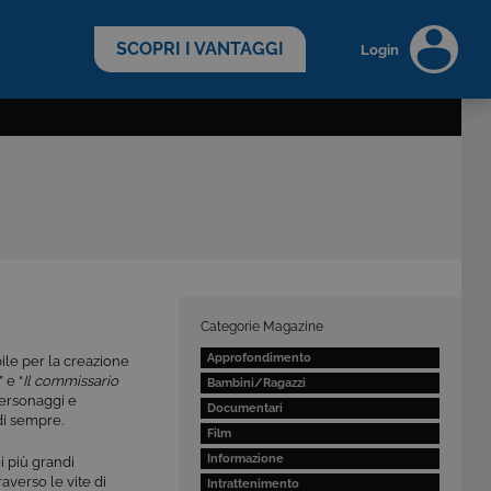
scopri di più >
SCOPRI I VANTAGGI
Login
Categorie Magazine
Approfondimento
bile per la creazione
” e “
Il commissario
Bambini/Ragazzi
personaggi e
Documentari
di sempre.
Film
Informazione
 più grandi
averso le vite di
Intrattenimento