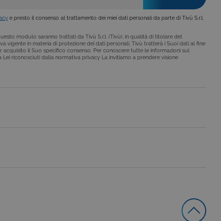
vacy
e presto il consenso al trattamento dei miei dati personali da parte di Tivù S.r.l.
esto modulo saranno trattati da Tivù S.r.l. (Tivù), in qualità di titolare del
a vigente in materia di protezione dei dati personali. Tivù tratterà i Suoi dati al fine
r acquisito il Suo specifico consenso. Per conoscere tutte le informazioni sul
i a Lei riconosciuti dalla normativa privacy La invitiamo a prendere visione
le preferenze dell'utente
nare se il visitatore del
nterfaccia di Youtube.
secondo la
hieste, limitando la
le visualizzazioni dei
lo stato della sessione.
lo stato della sessione.
 che è un aggiornamento
a Google. Questo cookie
ero generato in modo
di pagina in un sito e
 rapporti di analisi dei siti.
iorna un valore univoco
ia delle visualizzazioni di
 che è un aggiornamento