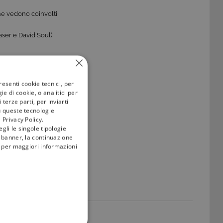
he vedono coinvolti
aser e David Soul)
ere aggiornati su
resenti cookie tecnici, per
e di cookie, o analitici per
terze parti, per inviarti
u queste tecnologie
 Privacy Policy.
gli le singole tipologie
l banner, la continuazione
i; per maggiori informazioni