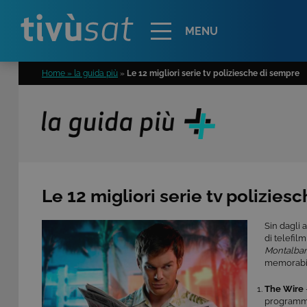
Alert
MENU
Home » la guida più
»
Le 12 migliori serie tv poliziesche di sempre
Le 12 migliori serie tv polizies
Sin dagli a
di telefilm
Montalba
memorabili
The Wire
programmi 