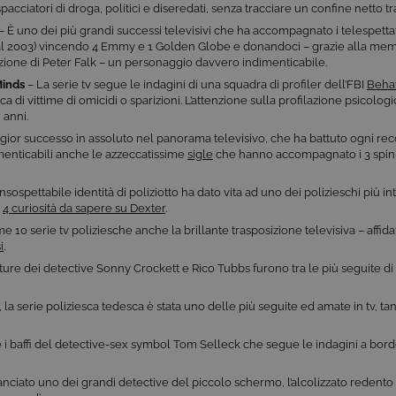
 spacciatori di droga, politici e diseredati, senza tracciare un confine netto 
– È uno dei più grandi successi televisivi che ha accompagnato i telespetta
 al 2003) vincendo 4 Emmy e 1 Golden Globe e donandoci – grazie alla me
zione di Peter Falk – un personaggio davvero indimenticabile.
Minds
– La serie tv segue le indagini di una squadra di profiler dell’FBI
Behav
rca di vittime di omicidi o sparizioni. L’attenzione sulla profilazione psicolog
 anni.
gior successo in assoluto nel panorama televisivo, che ha battuto ogni rec
enticabili anche le azzeccatissime
sigle
che hanno accompagnato i 3 spin-o
’insospettabile identità di poliziotto ha dato vita ad uno dei polizieschi più i
o
4 curiosità da sapere su Dexter
.
10 serie tv poliziesche anche la brillante trasposizione televisiva – affida
i
.
ture dei detective Sonny Crockett e Rico Tubbs furono tra le più seguite di
97, la serie poliziesca tedesca è stata uno delle più seguite ed amate in tv, t
 i baffi del detective-sex symbol Tom Selleck che segue le indagini a bord
nciato uno dei grandi detective del piccolo schermo, l’alcolizzato redento