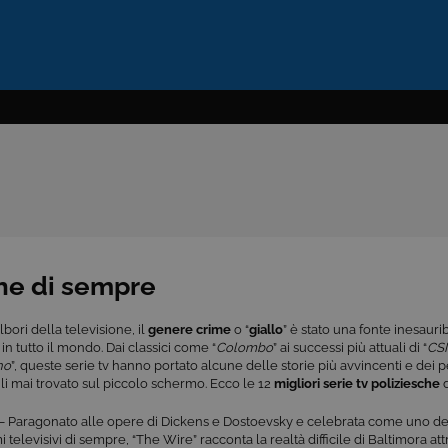
che di sempre
lbori della televisione, il
genere
crime
o “
giallo
” è stato una fonte inesauri
 in tutto il mondo. Dai classici come “
Colombo
” ai successi più attuali di “
CSI
no
”, queste serie tv hanno portato alcune delle storie più avvincenti e dei 
 mai trovato sul piccolo schermo. Ecco le 12
migliori serie tv poliziesche
– Paragonato alle opere di Dickens e Dostoevsky e celebrata come uno dei
televisivi di sempre, “The Wire” racconta la realtà difficile di Baltimora attr