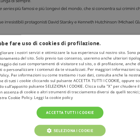
 lunga di sempre.
e series
più famosi e più longevi del mondo, che si concentra sui crimini c
due irresistibili protagonisti David Starsky e Kenneth Hutchinson (Michael Gl
ollate il
palinsesto
per scoprire quali sono in programmazione e per riman
be fare uso di cookies di profilazione.
La Guida
.
gliorare i nostri servizi e ottimizzare la tua esperienza sul nostro sito. Sono p
ionamento del sito. Solo previo tuo consenso, useremo anche ulteriori tipologi
aggio dei tuoi comportamenti di visitatore sul sito, o di profilazione, anche di 
i o personalizzare i contenuti da te visualizzati. Per maggiori informazioni s
olicy. Per informazioni su come trattiamo i tuoi dati, consulta anche la nostra
one di tutti i cookie cliccando sul pulsante ACCETTA TUTTI I COOKIE, oppure sce
ndo sull’apposito pulsante SELEZIONA I COOKIE. Clicca sulla "X" per chiudere i
n assenza di cookie o altri strumenti di tracciamento diversi da quelli tecnic
ostra Cookie Policy.
Leggi la cookie policy
ACCETTA TUTTI I COOKIE
SELEZIONA I COOKIE