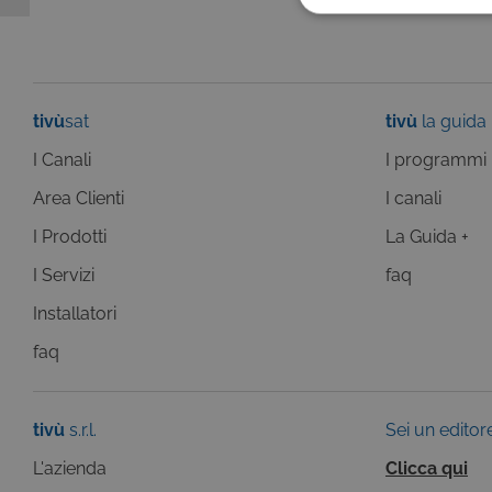
COOKIE TEC
tivù
sat
tivù
la guida
I Canali
I programmi
Questi cookie sono necessar
risposta ad azioni da te effe
visualizzazione del sito e de
Area Clienti
I canali
selezionati (es. lingua, prod
loro installazione, ma in ta
I Prodotti
La Guida +
personali.
I Servizi
faq
Pr
Nome
D
Installatori
ASP.NET_SessionId
Mi
C
faq
ww
CookieScriptConsent
Co
.t
tivù
s.r.l.
Sei un editor
ASP.NET_SessionId
Mi
L'azienda
Clicca qui
C
dg