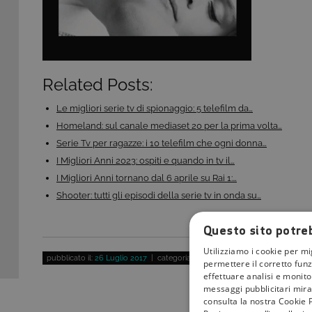
Related Posts:
Le migliori serie tv di spionaggio: 5 telefilm da…
Homeland: sul canale mediaset 20 per la prima volta…
Serie Tv per ragazze: i 10 telefilm che ogni donna…
I Migliori Anni 2023: ospiti e quando in tv il…
I Migliori Anni tornano dal 6 aprile su Rai 1:…
Shooter: tutti gli episodi della serie tv in onda su…
Questo sito potreb
Utilizziamo i cookie per mi
pubblicato il:
26 Luglio 2017
| categoria:
permettere il corretto funz
effettuare analisi e monitor
messaggi pubblicitari mirat
consulta la nostra Cookie P