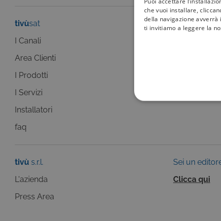
Puoi accettare l’installazi
che vuoi installare, clicca
della navigazione avverrà i
tivù
sat
tivù
la guida
ti invitiamo a leggere la n
I Canali
I programmi
Area Clienti
I canali
I Prodotti
La Guida +
I Servizi
faq
COOKIE TEC
Installatori
faq
tivù
s.r.l.
Sei un editor
Questi cookie sono necessar
risposta ad azioni da te effe
L'azienda
Clicca qui
visualizzazione del sito e de
selezionati (es. lingua, prod
Press Area
loro installazione, ma in ta
personali.