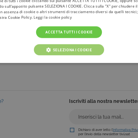
one di tutti i cookie cliccando sul pulsante ACCETTA TUTTI I COOKIE, oppure sce
ndo sull’apposito pulsante SELEZIONA I COOKIE. Clicca sulla "X" per chiudere i
n assenza di cookie o altri strumenti di tracciamento diversi da quelli tecnic
la
tivù
ostra Cookie Policy.
Leggi la cookie policy
I Bollini
ACCETTA TUTTI I COOKIE
Info & News
faq
SELEZIONA I COOKIE
NICI
COOKIE ANALITICI
COOKIE DI PROFILAZIONE
Cookie tecnici
Cookie analitici
Cookie di profilazione
Funzionalità
e?
Iscriviti alla nostra newslette
i per il corretto funzionamento del nostro sito e non possono essere disattivati. Vengo
ttuate nel corso della navigazione, che costituiscono una richiesta di servizi ai sensi di 
i suoi contenuti. Inoltre, ti permetteranno di navigare sul sito ricordando le scelte e in ba
otti presenti nel carrello). È possibile impostare il browser per bloccare i cookie tecnici o
l caso alcune parti del sito non funzioneranno correttamente. Questi cookie non archivi
Dichiaro di aver letto l’
Informativa Pri
per l’invio della newsletter tivùsat