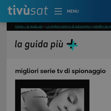
Alert
MENU
Home » la guida più
»
Le migliori serie tv di spionaggio: 5 telefilm da
migliori serie tv di spionaggio