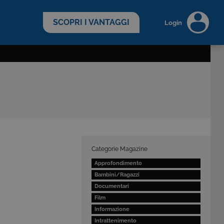
scopri di più >
SCOPRI I VANTAGGI
Login
Categorie Magazine
Approfondimento
Bambini/Ragazzi
Documentari
Film
Informazione
Intrattenimento