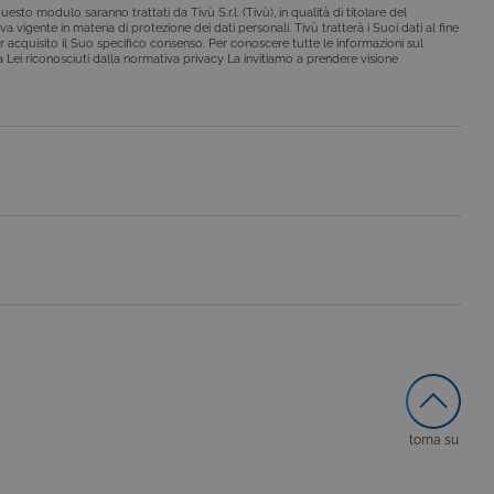
esto modulo saranno trattati da Tivù S.r.l. (Tivù), in qualità di titolare del
a vigente in materia di protezione dei dati personali. Tivù tratterà i Suoi dati al fine
r acquisito il Suo specifico consenso. Per conoscere tutte le informazioni sul
o da siti scritti con
i a Lei riconosciuti dalla normativa privacy La invitiamo a prendere visione
 per mantenere una
 per ricordare le
o che il banner dei cookie
o da siti scritti con
 per mantenere una
le preferenze dell'utente
nare se il visitatore del
nterfaccia di Youtube.
secondo la
hieste, limitando la
torna su
le visualizzazioni dei
lo stato della sessione.