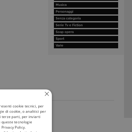
Musica
Personaggi
Senza categoria
Serie Tv e Fiction
Soap opera
Sport
Varie
resenti cookie tecnici, per
e di cookie, o analitici per
terze parti, per inviarti
u queste tecnologie
 Privacy Policy.