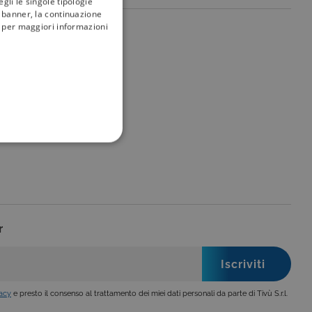
gli le singole tipologie
l banner, la continuazione
i; per maggiori informazioni
my
tivù
FUNZIONALITÀ
r
no impostati solo in
legge, come la corretta
se ai criteri da te
 essere avvisati riguardo alla
ano, di norma, dati
vacy
e presto il consenso al trattamento dei miei dati personali da parte di Tivù S.r.l.