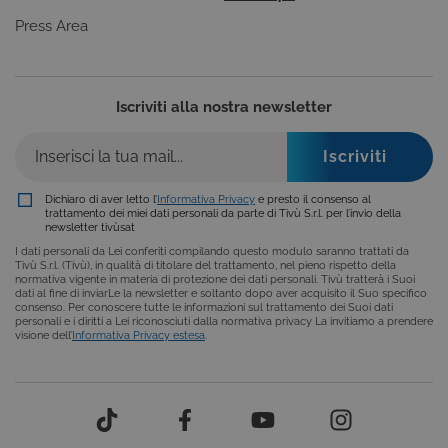
uso generale
utilizzato da
Press Area
siti scritti co
tecnologie
basate su
Microsoft
.NET.
Iscriviti alla nostra newsletter
Solitamente
utilizzato pe
mantenere
una session
utente
anonimizzat
dal server.
Dichiaro di aver letto l’
Informativa Privacy
e presto il consenso al
trattamento dei miei dati personali da parte di Tivù S.r.l. per l’invio della
CookieScriptConsent
6 mesi
Questo cook
CookieScript
newsletter tivùsat
viene
.tivu.tv
utilizzato dal
I dati personali da Lei conferiti compilando questo modulo saranno trattati da
servizio
Tivù S.r.l. (Tivù), in qualità di titolare del trattamento, nel pieno rispetto della
Cookie-
normativa vigente in materia di protezione dei dati personali. Tivù tratterà i Suoi
Script.com p
dati al fine di inviarLe la newsletter e soltanto dopo aver acquisito il Suo specifico
ricordare le
consenso. Per conoscere tutte le informazioni sul trattamento dei Suoi dati
preferenze d
personali e i diritti a Lei riconosciuti dalla normativa privacy La invitiamo a prendere
consenso su
visione dell’
Informativa Privacy estesa
.
cookie dei
visitatori. È
necessario c
il banner dei
cookie di
Cookie-
Script.com
funzioni