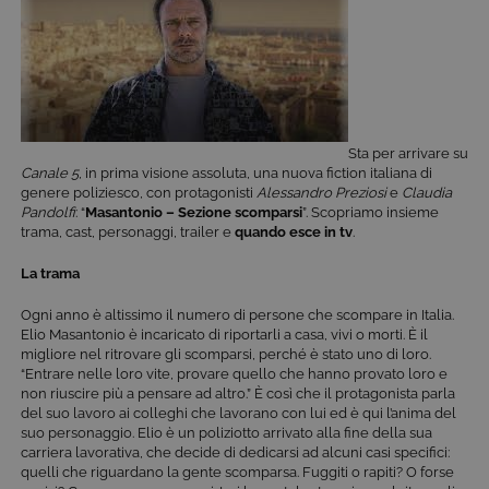
Sta per arrivare su
Canale 5
, in prima visione assoluta, una nuova fiction italiana di
genere poliziesco, con protagonisti
Alessandro Preziosi
e
Claudia
Pandolfi
: “
Masantonio – Sezione scomparsi
”. Scopriamo insieme
trama, cast, personaggi, trailer e
quando esce in tv
.
La trama
Ogni anno è altissimo il numero di persone che scompare in Italia.
Elio Masantonio è incaricato di riportarli a casa, vivi o morti. È il
migliore nel ritrovare gli scomparsi, perché è stato uno di loro.
“Entrare nelle loro vite, provare quello che hanno provato loro e
non riuscire più a pensare ad altro.” È così che il protagonista parla
del suo lavoro ai colleghi che lavorano con lui ed è qui l’anima del
suo personaggio. Elio è un poliziotto arrivato alla fine della sua
carriera lavorativa, che decide di dedicarsi ad alcuni casi specifici:
quelli che riguardano la gente scomparsa. Fuggiti o rapiti? O forse