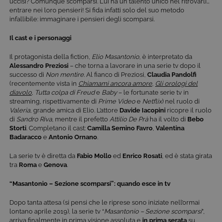
uccisi? Comunque scomparsi. Lui ha un talento unico nel ritrovarli…
entrare nei loro pensieri! Si fida infatti solo del suo metodo
infallibile: immaginare i pensieri degli scomparsi.
Il cast e i personaggi
Il protagonista della fiction,
Elio Masantonio
, è interpretato da
Alessandro Preziosi
– che torna a lavorare in una serie tv dopo il
successo di
Non mentire
. Al fianco di Preziosi,
Claudia Pandolfi
(recentemente vista in
Chiamami ancora amore
,
Gli orologi del
diavolo
,
Tutta colpa di Freud
e
Baby
– le fortunate serie tv in
streaming, rispettivamente di
Prime Video
e
Netflix
) nel ruolo di
Valeria
, grande amica di Elio. L’attore
Davide Iacopini
ricopre il ruolo
di
Sandro Riva
, mentre il prefetto
Attilio De Prà
ha il volto di
Bebo
Storti
. Completano il cast:
Camilla Semino
Favro
,
Valentina
Badaracco
e
Antonio Ornano
.
La serie tv è diretta da
Fabio Mollo
ed
Enrico Rosati
, ed è stata girata
tra
Roma
e
Genova
.
“Masantonio – Sezione scomparsi”: quando esce in tv
Dopo tanta attesa (si pensi che le riprese sono iniziate nell’ormai
lontano aprile 2019), la serie tv “
Masantonio – Sezione scomparsi
”,
arriva finalmente in prima visione assoluta e
in prima serata
su