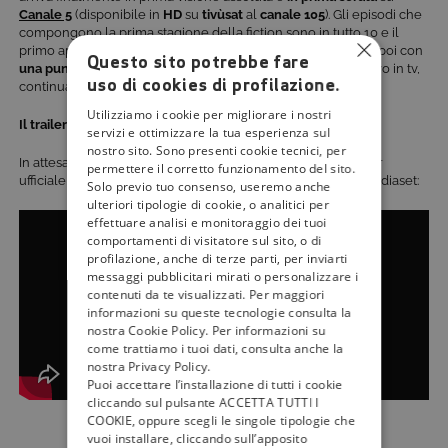
Canale 5
(disponibile in
HD
su
tivùsat
al
canale 105
). Gli episodi che
compongono la prima stagione della fiction sono in tutto 10 e il
primo appuntamento è fissato per il
25 giugno
. Si prosegue poi con
Questo sito potrebbe fare
una puntata ogni venerdì
. Per scoprire tutte le novità in arrivo in tv,
uso di cookies di profilazione.
continuate a seguire gli aggiornamenti di
Tivù La Guida
.
Utilizziamo i cookie per migliorare i nostri
Il trailer
servizi e ottimizzare la tua esperienza sul
nostro sito. Sono presenti cookie tecnici, per
In attesa della messa in onda della fiction, ecco a voi il trailer
permettere il corretto funzionamento del sito.
ufficiale di “
Masantonio – Sezione scomparsi
”, lanciato da Mediaset:
Solo previo tuo consenso, useremo anche
ulteriori tipologie di cookie, o analitici per
effettuare analisi e monitoraggio dei tuoi
comportamenti di visitatore sul sito, o di
profilazione, anche di terze parti, per inviarti
messaggi pubblicitari mirati o personalizzare i
contenuti da te visualizzati. Per maggiori
informazioni su queste tecnologie consulta la
nostra Cookie Policy. Per informazioni su
come trattiamo i tuoi dati, consulta anche la
nostra Privacy Policy.
Puoi accettare l’installazione di tutti i cookie
cliccando sul pulsante ACCETTA TUTTI I
COOKIE, oppure scegli le singole tipologie che
vuoi installare, cliccando sull’apposito