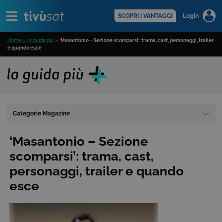
Alert
scopri di più >
SCOPRI I VANTAGGI
Login
Home » la guida più
»
‘Masantonio – Sezione scomparsi’: trama, cast, personaggi, trailer
e quando esce
Categorie Magazine
‘Masantonio – Sezione
scomparsi’: trama, cast,
personaggi, trailer e quando
esce