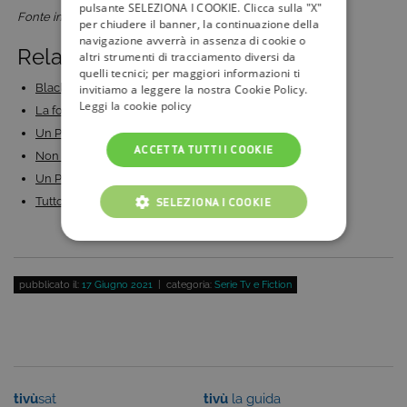
pulsante SELEZIONA I COOKIE. Clicca sulla "X"
Fonte immagine: Mediaset Play
per chiudere il banner, la continuazione della
navigazione avverrà in assenza di cookie o
Related Posts:
altri strumenti di tracciamento diversi da
quelli tecnici; per maggiori informazioni ti
Black Out con Alessandro Preziosi: cast, trama e…
invitiamo a leggere la nostra Cookie Policy.
Leggi la cookie policy
La foresta degli scomparsi: trama e quando va in…
Un Professore 2: trama, cast e anticipazioni della…
ACCETTA TUTTI I COOKIE
Non Mentire: su Canale 5 la nuova fiction con…
Un Professore 2 torna su Rai 1: trama, cast,…
Tutto sulla nuova fiction di Rai 1 con Elena Sofia…
SELEZIONA I COOKIE
COOKIE TECNICI
COOKIE ANALITICI
pubblicato il:
17 Giugno 2021
| categoria:
Serie Tv e Fiction
COOKIE DI PROFILAZIONE
FUNZIONALITÀ
tivù
sat
tivù
la guida