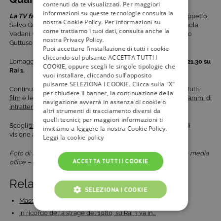
contenuti da te visualizzati. Per maggiori
informazioni su queste tecnologie consulta la
La TV fa 70
è un programma di Massimo Giletti, Giovanni Filippetto,
nostra Cookie Policy. Per informazioni su
Salvo Guercio, Emanuela Imparato, Maria Cristina Maselli, Paola
come trattiamo i tuoi dati, consulta anche la
Vedani. Capo Progetto M. Rossella Arcidiacono. Regia Fabrizio
nostra Privacy Policy.
Guttuso Alaimo.
Puoi accettare l’installazione di tutti i cookie
cliccando sul pulsante ACCETTA TUTTI I
L’omaggio alla tv italiana va in onda
stasera 28 febbraio alle 21.30 su
COOKIE, oppure scegli le singole tipologie che
Rai 1.
vuoi installare, cliccando sull’apposito
pulsante SELEZIONA I COOKIE. Clicca sulla "X"
Continua a seguire
tivù la guida
per rimanere aggiornato su tutti i
per chiudere il banner, la continuazione della
film
e le rassegne cinematografiche, i
documentari
e i
programmi di
navigazione avverrà in assenza di cookie o
intrattenimento
della televisione italiana.
altri strumenti di tracciamento diversi da
quelli tecnici; per maggiori informazioni ti
Scegli
tivùsat
sempre, gratis, per garantirti un’ottima qualità di
invitiamo a leggere la nostra Cookie Policy.
visione audio e video in 4K e HD.
Leggi la cookie policy
Foto di: Agi per gentile concessione Comunicazione Press & media
ACCETTA TUTTI I COOKIE
office – Ufficio Stampa Rai
Related Posts:
SELEZIONA I COOKIE
Massimo Giletti su La7 con “Non è l’Arena”: tutto…
COOKIE TECNICI
In ricordo della strage del 1980, su Rai 3 va in…