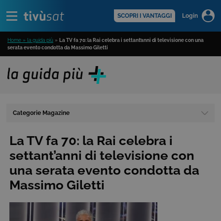
Alert
scopri di più >
SCOPRI I VANTAGGI
Login
Home » la guida più
»
La TV fa 70: la Rai celebra i settant’anni di televisione con una
serata evento condotta da Massimo Giletti
Categorie Magazine
La TV fa 70: la Rai celebra i
settant’anni di televisione con
una serata evento condotta da
Massimo Giletti