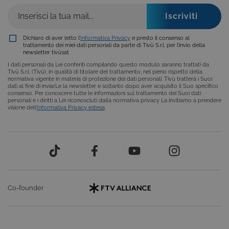
Script.com p
ricordare le
preferenze d
consenso su
cookie dei
visitatori. È
Dichiaro di aver letto l’
Informativa Privacy
e presto il consenso al
necessario c
trattamento dei miei dati personali da parte di Tivù S.r.l. per l’invio della
il banner dei
newsletter tivùsat
cookie di
I dati personali da Lei conferiti compilando questo modulo saranno trattati da
Cookie-
Tivù S.r.l. (Tivù), in qualità di titolare del trattamento, nel pieno rispetto della
Script.com
normativa vigente in materia di protezione dei dati personali. Tivù tratterà i Suoi
funzioni
dati al fine di inviarLe la newsletter e soltanto dopo aver acquisito il Suo specifico
correttament
consenso. Per conoscere tutte le informazioni sul trattamento dei Suoi dati
personali e i diritti a Lei riconosciuti dalla normativa privacy La invitiamo a prendere
ASP.NET_SessionId
Sessione
Cookie di
Microsoft
visione dell’
Informativa Privacy estesa
.
sessione del
Corporation
piattaforma 
dgtvi.tivu.tv
uso generale
utilizzato da
siti scritti co
tecnologie
basate su
Microsoft
.NET.
Solitamente
utilizzato pe
mantenere
Co-founder
una session
utente
anonimizzat
dal server.