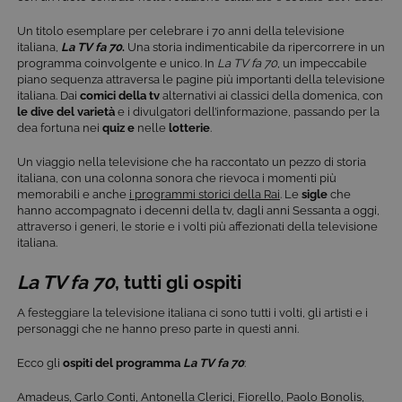
Un titolo esemplare per celebrare i 70 anni della televisione
italiana,
La TV fa 70
.
Una storia indimenticabile da ripercorrere in un
programma coinvolgente e unico. In
La TV fa 70
, un impeccabile
piano sequenza attraversa le pagine più importanti della televisione
italiana. Dai
comici della tv
alternativi ai classici della domenica, con
le dive del varietà
e i divulgatori dell’informazione, passando per la
dea fortuna nei
quiz e
nelle
lotterie
.
Un viaggio nella televisione che ha raccontato un pezzo di storia
italiana, con una colonna sonora che rievoca i momenti più
memorabili e anche
i programmi storici della Rai
. Le
sigle
che
hanno accompagnato i decenni della tv, dagli anni Sessanta a oggi,
attraverso i generi, le storie e i volti più affezionati della televisione
italiana.
La TV fa 70
, tutti gli ospiti
A festeggiare la televisione italiana ci sono tutti i volti, gli artisti e i
personaggi che ne hanno preso parte in questi anni.
Ecco gli
ospiti del programma
La TV fa 70
:
Amadeus,
Carlo Conti
,
Antonella Clerici
, Fiorello,
Paolo Bonolis
,