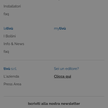
riguardo alla loro installazione, ma in tal caso
alcune parti del sito non funzioneranno
Installatori
correttamente. Questi cookie non archiviano, di
norma, dati personali.
faq
Provider /
Nome
Scadenza
Descrizione
Dominio
la
tivù
my
tivù
ASP.NET_SessionId
Sessione
Cookie di
Microsoft
sessione del
Corporation
I Bollini
piattaforma 
www.tivu.tv
uso generale
Info & News
utilizzato da
siti scritti co
tecnologie
faq
basate su
Microsoft
.NET.
Solitamente
utilizzato pe
tivù
s.r.l.
Sei un editore?
mantenere
una session
L'azienda
Clicca qui
utente
anonimizzat
Press Area
dal server.
CookieScriptConsent
6 mesi
Questo cook
CookieScript
viene
.tivu.tv
utilizzato dal
servizio
Iscriviti alla nostra newsletter
Cookie-