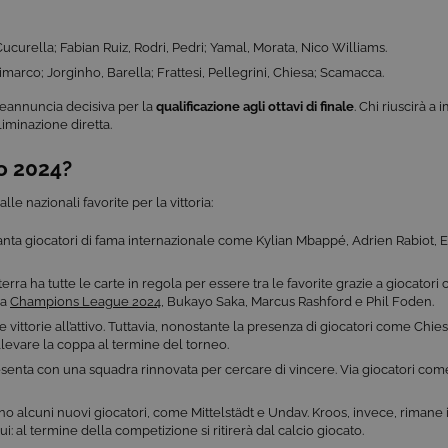
ucurella; Fabian Ruiz, Rodri, Pedri; Yamal, Morata, Nico Williams.
marco; Jorginho, Barella; Frattesi, Pellegrini, Chiesa; Scamacca.
preannuncia decisiva per la
qualificazione agli ottavi di finale
. Chi riuscirà a
liminazione diretta.
ro 2024?
le nazionali favorite per la vittoria:
 vanta giocatori di fama internazionale come Kylian Mbappé, Adrien Rabiot
erra ha tutte le carte in regola per essere tra le favorite grazie a giocator
la
Champions League 2024
, Bukayo Saka, Marcus Rashford e Phil Foden.
on due vittorie all’attivo. Tuttavia, nonostante la presenza di giocatori come 
ollevare la coppa al termine del torneo.
resenta con una squadra rinnovata per cercare di vincere. Via giocatori co
nno alcuni nuovi giocatori, come Mittelstädt e Undav. Kroos, invece, rimane i
 al termine della competizione si ritirerà dal calcio giocato.