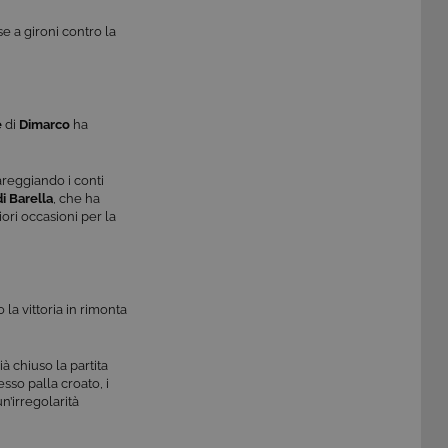
se a gironi contro la
e
di
Dimarco
ha
areggiando i conti
di Barella
, che ha
iori occasioni per la
o la vittoria in rimonta
 chiuso la partita
so palla croato, i
un’irregolarità