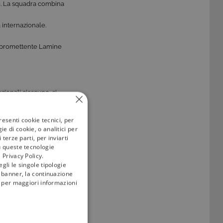
no. La squadra combina
 internazionale.
e promettente Lamine
azionali ciascuno, si
resenti cookie tecnici, per
e di cookie, o analitici per
terze parti, per inviarti
u queste tecnologie
 Privacy Policy.
gli le singole tipologie
l banner, la continuazione
i; per maggiori informazioni