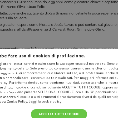
nta ancora su Cristiano Ronaldo, a 39 anni, come giocatore chiave e capita
Bernardo Silva e Joao Felix.
r l’attacco e anche sul talento di Xavi Simons, nonostante la poca esperienza
erà sulla squadra.
to giocatori esperti come Morata e Jesús Navas, e può contare sul giovan
a squadra si affida all’esperienza di Carvajal, Rodri, Grimaldo e Olmo.
mente nel vivo con la fase a gironi. Le
24 squadre
, divise in 6 gruppi da 4 n
azioni che accederanno alla fase a eliminazione diretta.
be fare uso di cookies di profilazione.
gliorare i nostri servizi e ottimizzare la tua esperienza sul nostro sito. Sono p
lendario completo delle partite trasmesse dalla Rai:
ionamento del sito. Solo previo tuo consenso, useremo anche ulteriori tipologi
aggio dei tuoi comportamenti di visitatore sul sito, o di profilazione, anche di 
 Rai 4K
i o personalizzare i contenuti da te visualizzati. Per maggiori informazioni s
ai 4K
olicy. Per informazioni su come trattiamo i tuoi dati, consulta anche la nostra
 4K
one di tutti i cookie cliccando sul pulsante ACCETTA TUTTI I COOKIE, oppure sce
ndo sull’apposito pulsante SELEZIONA I COOKIE. Clicca sulla "X" per chiudere i
D e Rai 4K
n assenza di cookie o altri strumenti di tracciamento diversi da quelli tecnic
 Rai 4K
ostra Cookie Policy.
Leggi la cookie policy
i 4K
 Rai 1 HD e Rai 4K
ACCETTA TUTTI I COOKIE