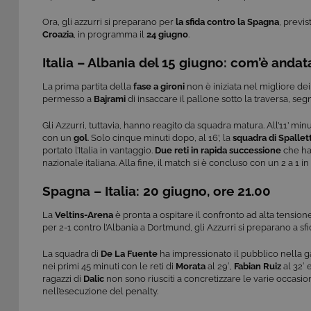
Ora, gli azzurri si preparano per
la sfida contro la Spagna
, previs
Croazia
, in programma il
24 giugno
.
Italia – Albania del 15 giugno: com’è andat
La prima partita della
fase a gironi
non è iniziata nel migliore dei
permesso a
Bajrami
di insaccare il pallone sotto la traversa, s
Gli Azzurri, tuttavia, hanno reagito da squadra matura. All’11’ mi
con un
gol
. Solo cinque minuti dopo, al 16’, la
squadra di Spallett
portato l’Italia in vantaggio.
Due reti in rapida successione
che han
nazionale italiana. Alla fine, il match si è concluso con un 2 a 1 in f
Spagna – Italia: 20 giugno, ore 21.00
La
Veltins-Arena
è pronta a ospitare il confronto ad alta tension
per 2-1 contro l’Albania a Dortmund, gli Azzurri si preparano a sf
La squadra di
De La Fuente
ha impressionato il pubblico nella 
nei primi 45 minuti con le reti di
Morata
al 29′,
Fabian Ruiz
al 32′ 
ragazzi di
Dalic
non sono riusciti a concretizzare le varie occasi
nell’esecuzione del penalty.