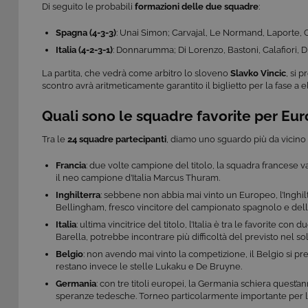
Di seguito le probabili
formazioni delle due squadre
:
Spagna (4-3-3)
: Unai Simon; Carvajal, Le Normand, Laporte, C
Italia (4-2-3-1)
: Donnarumma; Di Lorenzo, Bastoni, Calafiori, Di
La partita, che vedrà come arbitro lo sloveno
Slavko Vincic
, si 
scontro avrà aritmeticamente garantito il biglietto per la fase a e
Quali sono le squadre favorite per Eu
Tra le
24 squadre partecipanti
, diamo uno sguardo più da vicino al
Francia
: due volte campione del titolo, la squadra francese
il neo campione d’Italia Marcus Thuram.
Inghilterra
: sebbene non abbia mai vinto un Europeo, l’Inghilt
Bellingham, fresco vincitore del campionato spagnolo e del
Italia
: ultima vincitrice del titolo, l’Italia è tra le favorite c
Barella, potrebbe incontrare più difficoltà del previsto nel s
Belgio
: non avendo mai vinto la competizione, il Belgio si p
restano invece le stelle Lukaku e De Bruyne.
Germania
: con tre titoli europei, la Germania schiera quest’a
speranze tedesche. Torneo particolarmente importante per lui: