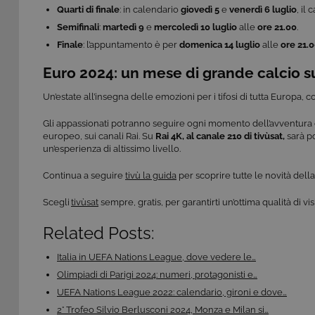
.t
Quarti di finale
: in calendario
giovedì 5
e
venerdì 6 luglio
, il
Semifinali
:
martedì 9
e
mercoledì 10 luglio
alle
ore 21.00
.
ASP.NET_SessionId
Mi
C
Finale
: l’appuntamento è per
domenica 14 luglio
alle
ore 21.
dg
Euro 2024: un mese di grande calcio su
Un’estate all’insegna delle emozioni per i tifosi di tutta Europa
Gli appassionati potranno seguire ogni momento dell’avventura
Pr
Nome
europeo, sui canali Rai. Su
Rai 4K, al canale 210 di tivùsat,
sarà po
Do
un’esperienza di altissimo livello.
Provi
Nome
VISITOR_INFO1_LIVE
Go
Domi
.y
Continua a seguire
tivù la guida
per scoprire tutte le novità della
_gat
Goog
LLC
YSC
Go
.giph
Scegli
tivùsat
sempre, gratis, per garantirti un’ottima qualità di v
.y
_ga_C1F21YC3QN
.tivu.
Related Posts:
_ga_SZGJ7F024R
.tivu.
Italia in UEFA Nations League, dove vedere le…
_ga
Goog
LLC
Olimpiadi di Parigi 2024: numeri, protagonisti e…
.giph
UEFA Nations League 2022: calendario, gironi e dove…
2° Trofeo Silvio Berlusconi 2024, Monza e Milan si…