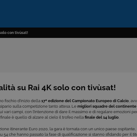
solo con tivùsat!
lità su Rai 4K solo con tivùsat!
o fischio d’inizio della
17ª edizione del Campionato Europeo di Calcio
, av
l sipario sulla competizione tanto attesa. Le
migliori squadre del continent
ui vari campi
, con l’intenzione di dare il massimo e di regalare emozioni per 
 finale è quello di alzare al cielo il trofeo nella
finale del 14 luglio
.
zione itinerante Euro 2020, la gara è tornata con un unico paese ospitante,
u 54 che hanno passato la fase di qualificazione si stanno sfidando per il tit