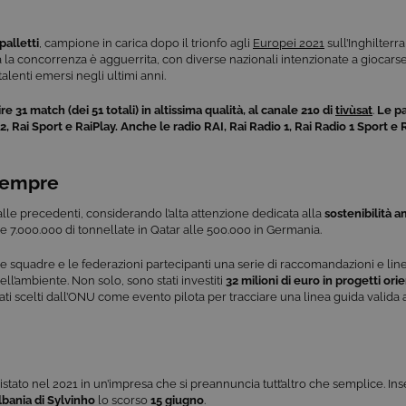
palletti
, campione in carica dopo il trionfo agli
Europei 2021
sull’Inghilterr
 Ma la concorrenza è agguerrita, con diverse nazionali intenzionate a giocars
talenti emersi negli ultimi anni.
re 31 match (dei 51 totali) in altissima qualità, al canale 210 di
tivùsat
.
Le pa
 Rai Sport e RaiPlay. Anche le radio RAI, Rai Radio 1, Rai Radio 1 Sport e
 sempre
lle precedenti, considerando l’alta attenzione dedicata alla
sostenibilità 
le 7.000.000 di tonnellate in Qatar alle 500.000 in Germania.
 le squadre e le federazioni partecipanti una serie di raccomandazioni e li
l’ambiente. Non solo, sono stati investiti
32 milioni di euro in progetti orie
ati scelti dall’ONU come evento pilota per tracciare una linea guida valida
istato nel 2021 in un’impresa che si preannuncia tutt’altro che semplice. Ins
lbania di Sylvinho
lo scorso
15 giugno
.