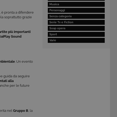
Musica
Personaggi
a, è pronta a difendere
Senza categoria
ela soprattutto grazie
Serie Tv e Fiction
Soap opera
rtite più importanti
Sport
 RaiPlay Sound
Varie
ambientale
. Un evento
nee guida da seguire
ntati alla
 anche per le future
erita nel
Gruppo B
, la