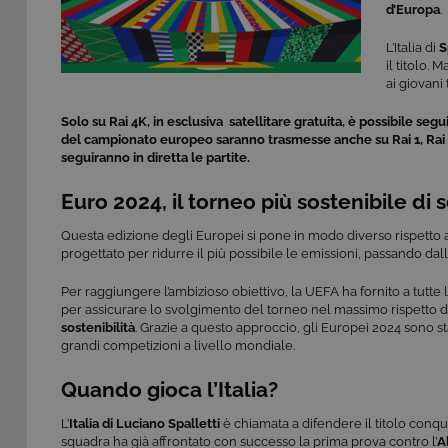
d’Europa
.
L’Italia di
S
il titolo.
ai giovani 
Solo su Rai 4K, in esclusiva satellitare gratuita, è possibile segui
del campionato europeo saranno trasmesse anche su Rai 1, Rai 2,
seguiranno in diretta le partite.
Euro 2024, il torneo più sostenibile di
Questa edizione degli Europei si pone in modo diverso rispetto a
progettato per ridurre il più possibile le emissioni, passando dal
Per raggiungere l’ambizioso obiettivo, la UEFA ha fornito a tutte
per assicurare lo svolgimento del torneo nel massimo rispetto del
sostenibilità
. Grazie a questo approccio, gli Europei 2024 sono st
grandi competizioni a livello mondiale.
Quando gioca l’Italia?
L’
Italia di Luciano Spalletti
è chiamata a difendere il titolo conqu
squadra ha già affrontato con successo la prima prova contro l’
A