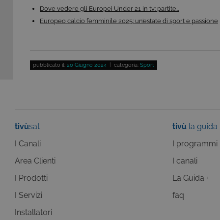
_gid
Goog
Dove vedere gli Europei Under 21 in tv: partite…
LLC
.giph
Europeo calcio femminile 2025: un’estate di sport e passione
_ga
Goog
LLC
.tivu.
pubblicato il:
20 Giugno 2024
| categoria:
Sport
tivù
sat
tivù
la guida
I Canali
I programmi
Area Clienti
I canali
I Prodotti
La Guida +
I Servizi
faq
Installatori