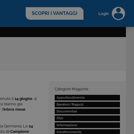
scopri di più >
SCOPRI I VANTAGGI
Login
Categorie Magazine
Approfondimento
venuto il
14 giugno
, si
e
si stanno già
Bambini/Ragazzi
l’
intero mese
.
Documentari
Film
Informazione
 la Germania. Le
24
olo di
Campione
Intrattenimento