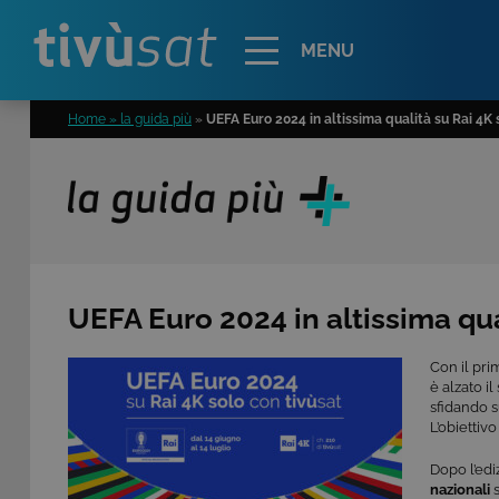
Alert
MENU
Home » la guida più
»
UEFA Euro 2024 in altissima qualità su Rai 4K 
UEFA Euro 2024 in altissima qua
Con il prim
è alzato i
sfidando s
L’obiettivo
Dopo l’edi
nazionali
s