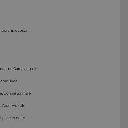
 imporsi in questo
, Eduardo Camavinga e
i come Jude
Chiesa, Donnarumma e
me Alderweireld,
l pilastro delle