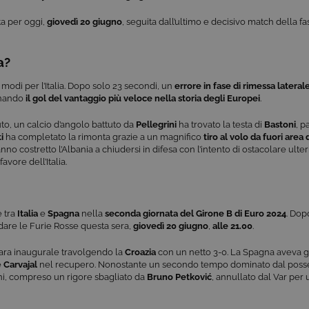
ta per oggi,
giovedì
20 giugno
, seguita dall’ultimo e decisivo match della fa
a?
 modi per l’Italia. Dopo solo 23 secondi, un
errore in fase di rimessa lateral
egnando
il gol del vantaggio più veloce nella storia degli Europei
.
nuto, un calcio d’angolo battuto da
Pellegrini
ha trovato la testa di
Bastoni
, p
i
ha completato la rimonta grazie a un magnifico
tiro al volo da fuori area 
no costretto l’Albania a chiudersi in difesa con l’intento di ostacolare ulter
avore dell’Italia.
e tra
Italia
e
Spagna
nella
seconda giornata del Girone B di Euro 2024
. Dop
idare le Furie Rosse questa sera,
giovedì 20 giugno
,
alle 21.00
.
gara inaugurale travolgendo la
Croazia
con un netto 3-0. La Spagna aveva già
e
Carvajal
nel recupero. Nonostante un secondo tempo dominato dal posses
oni, compreso un rigore sbagliato da
Bruno Petković
, annullato dal Var per 