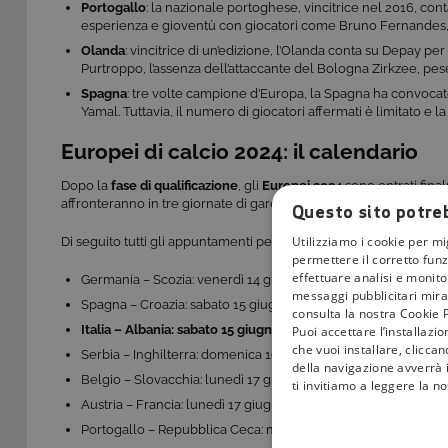
Portogallo
: la nazionale portoghese, vincitrice nel 2016, co
esperienza e gioventù con giocatori come Bruno Fernandes, 
Olanda
: vincitrice di un’edizione, l’Olanda conta su Depay pe
Purtroppo, l’assenza dell’attaccante del Bologna Zirkzee, pes
Spagna
: tre volte campione d’Europa, la Spagna ha convoca
Yamal. Tuttavia, il numero di giocatori affermati è limitato e l
Europei di calcio 2024: il calendario
Dopo la
fase di qualificazione
, gli
Europei 2024
sono entrati final
affronteranno in tre giornate di gare per determinare le 16 form
Questo sito potreb
Utilizziamo i cookie per mi
Di seguito tutti gli appuntamenti per scoprire nel dettaglio il ca
permettere il corretto funz
effettuare analisi e monitor
Germania – Scozia: venerdì 14 giugno, ore 21.00 su Rai 1 HD e
messaggi pubblicitari mirat
Spagna – Croazia: sabato 15 giugno, ore 18.00 su Rai 2 HD e R
consulta la nostra Cookie P
Italia – Albania: sabato 15 giugno, ore 21.00 su Rai 1 HD e Rai
Puoi accettare l’installazi
che vuoi installare, clicca
Serbia – Inghilterra: domenica 16 giugno, ore 21.00 su Rai 1 H
della navigazione avverrà i
Belgio – Slovacchia: lunedì 17 giugno, ore 18.00 su Rai 2 HD e
ti invitiamo a leggere la n
Austria – Francia: lunedì 17 giugno, ore 21.00 su Rai 1 HD e Ra
Portogallo – Repubblica Ceca: martedì 18 giugno, ore 21.00 su