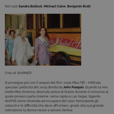
Nel cast:
Sandra Bullock
,
Michael Caine
,
Benjamin Bratt
.
Foto di: WARNER
Si prosegue poi con il sequel del film, ossia
Miss FBI – Infiltrata
speciale,
pellicola del 2005 diretta da
John Pasquin
. Quando la neo
eletta Miss America, divenuta amica di Gracie durante il concorso al
quale presero parte insieme, viene rapita a Las Vegas, l’agente
dell’FBI viene chiamata ad occuparsi del caso. Nonostante gli
ostacoli e le difficoltà che deve affrontare, grazie alla sua grande
ostinazione la donna riesce a salvare l’amica.