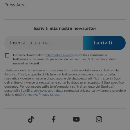
Provider /
Press Area
Nome
Scadenza
Descrizione
Dominio
VISITOR_INFO1_LIVE
6 mesi
Questo
Google LLC
cookie è
.youtube.com
impostato d
Iscriviti alla nostra newsletter
Youtube per
tenere tracci
delle
Provider /
preferenze
Nome
Scadenza
Descrizione
dell'utente
Dominio
per i video d
Youtube
_gat
59
Questo nome di
Google
Dichiaro di aver letto l’
Informativa Privacy
e presto il consenso al
incorporati
secondi
cookie è
LLC
trattamento dei miei dati personali da parte di Tivù S.r.l. per l’invio della
nei siti; può
associato a
.giphy.com
newsletter tivùsat
anche
Google
determinare
Universal
I dati personali da Lei conferiti compilando questo modulo saranno trattati da
se il visitator
Analytics,
Tivù S.r.l. (Tivù), in qualità di titolare del trattamento, nel pieno rispetto della
del sito web
secondo la
normativa vigente in materia di protezione dei dati personali. Tivù tratterà i Suoi
sta
documentazione
dati al fine di inviarLe la newsletter e soltanto dopo aver acquisito il Suo specifico
utilizzando l
viene utilizzato
consenso. Per conoscere tutte le informazioni sul trattamento dei Suoi dati
nuova o la
per limitare la
personali e i diritti a Lei riconosciuti dalla normativa privacy La invitiamo a prendere
vecchia
frequenza delle
visione dell’
Informativa Privacy estesa
.
versione
richieste,
dell'interfacc
limitando la
di Youtube.
raccolta di dati
su siti ad alto
YSC
Sessione
Questo
Google LLC
traffico.
cookie è
.youtube.com
impostato d
_ga_C1F21YC3QN
.tivu.tv
2 anni
Questo cookie
YouTube per
viene utilizzato