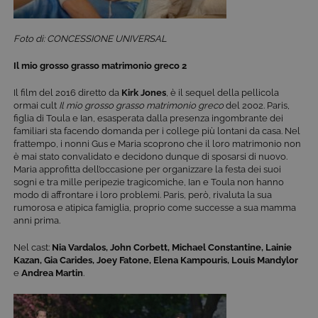
Foto di: CONCESSIONE UNIVERSAL
Il mio grosso grasso matrimonio greco 2
Il film del 2016 diretto da
Kirk Jones
, è il sequel della pellicola
ormai cult
Il mio grosso grasso matrimonio greco
del 2002. Paris,
figlia di Toula e Ian, esasperata dalla presenza ingombrante dei
familiari sta facendo domanda per i college più lontani da casa. Nel
frattempo, i nonni Gus e Maria scoprono che il loro matrimonio non
è mai stato convalidato e decidono dunque di sposarsi di nuovo.
Maria approfitta dell’occasione per organizzare la festa dei suoi
sogni e tra mille peripezie tragicomiche, Ian e Toula non hanno
modo di affrontare i loro problemi. Paris, però, rivaluta la sua
rumorosa e atipica famiglia, proprio come successe a sua mamma
anni prima.
Nel cast:
Nia Vardalos, John Corbett, Michael Constantine, Lainie
Kazan, Gia Carides, Joey Fatone, Elena Kampouris, Louis Mandylor
e
Andrea Martin
.