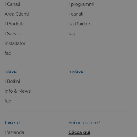
correttament
I Canali
I programmi
ASP.NET_SessionId
Sessione
Cookie di
Microsoft
Area Clienti
I canali
sessione del
Corporation
piattaforma 
dgtvi.tivu.tv
uso generale
I Prodotti
La Guida +
utilizzato da
siti scritti co
I Servizi
faq
tecnologie
basate su
Installatori
Microsoft
.NET.
faq
Solitamente
utilizzato pe
mantenere
una session
utente
la
tivù
my
tivù
anonimizzat
dal server.
I Bollini
Info & News
faq
tivù
s.r.l.
Sei un editore?
L'azienda
Clicca qui