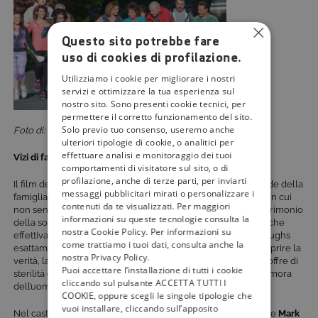
Questo sito potrebbe fare
uso di cookies di profilazione.
Utilizziamo i cookie per migliorare i nostri
servizi e ottimizzare la tua esperienza sul
nostro sito. Sono presenti cookie tecnici, per
permettere il corretto funzionamento del sito.
Solo previo tuo consenso, useremo anche
Foto di: UNIVERSAL
ulteriori tipologie di cookie, o analitici per
effettuare analisi e monitoraggio dei tuoi
Vizi di famiglia
comportamenti di visitatore sul sito, o di
profilazione, anche di terze parti, per inviarti
Il film del 2005 diretto da
Rob Reiner
, segue le strane vicende della
messaggi pubblicitari mirati o personalizzare i
famiglia Huttinger. Sarah, orfana di madre e con un padre con cui
contenuti da te visualizzati. Per maggiori
non sente di avere niente in comune, torna a casa per il matrimonio
informazioni su queste tecnologie consulta la
della sorella minore. In questa occasione la nonna le rivela che
nostra Cookie Policy. Per informazioni su
effettivamente la madre ebbe un’avventura con Beau Burroughs
come trattiamo i tuoi dati, consulta anche la
esattamente nove mesi prima che lei nascesse. Decisa a scoprire la
nostra Privacy Policy.
verità, la donna incontra il presunto padre, ma scopre che soffre di
Puoi accettare l’installazione di tutti i cookie
sterilità così, come la mamma e la nonna prima di lei, si innamora
cliccando sul pulsante ACCETTA TUTTI I
dell’uomo. Cosa succederà dopo?
COOKIE, oppure scegli le singole tipologie che
vuoi installare, cliccando sull’apposito
Nel cast:
Jennifer Aniston
,
Kevin Costner
,
Shirley MacLaine
e
Mark