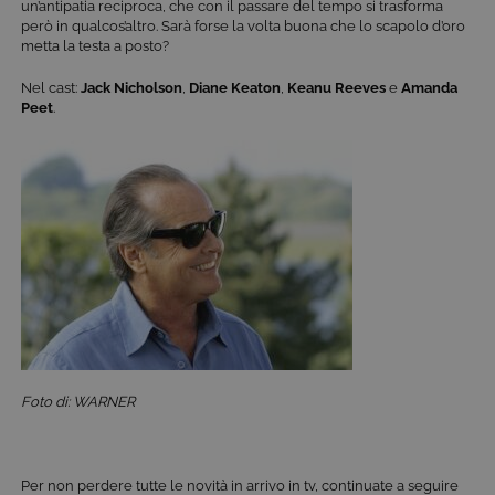
un’antipatia reciproca, che con il passare del tempo si trasforma
però in qualcos’altro. Sarà forse la volta buona che lo scapolo d’oro
Cookie tecnici
Cookie analitici
metta la testa a posto?
Cookie di profilazione
Funzionalità
Nel cast:
Jack Nicholson
,
Diane Keaton
,
Keanu Reeves
e
Amanda
Questi cookie sono necessari per il corretto
Peet
.
funzionamento del nostro sito e non possono
essere disattivati. Vengono impostati solo in
risposta ad azioni da te effettuate nel corso della
navigazione, che costituiscono una richiesta di
servizi ai sensi di legge, come la corretta
visualizzazione del sito e dei suoi contenuti.
Inoltre, ti permetteranno di navigare sul sito
ricordando le scelte e in base ai criteri da te
selezionati (es. lingua, prodotti presenti nel
carrello). È possibile impostare il browser per
bloccare i cookie tecnici o essere avvisati
riguardo alla loro installazione, ma in tal caso
alcune parti del sito non funzioneranno
correttamente. Questi cookie non archiviano, di
norma, dati personali.
Foto di: WARNER
Provider /
Nome
Scadenza
Descrizione
Dominio
ASP.NET_SessionId
Sessione
Cookie di
Microsoft
sessione del
Corporation
piattaforma 
www.tivu.tv
Per non perdere tutte le novità in arrivo in tv, continuate a seguire