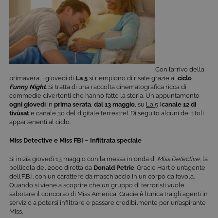
Con l’arrivo della
primavera, i giovedì di
La 5
si riempiono di risate grazie al
ciclo
Funny Night
. Si tratta di una raccolta cinematografica ricca di
commedie divertenti che hanno fatto la storia. Un appuntamento
ogni giovedì
in
prima serata
,
dal 13 maggio
, su
La 5
(
canale 12 di
tivùsat
e canale 30 del digitale terrestre). Di seguito alcuni dei titoli
appartenenti al ciclo.
Miss Detective e Miss FBI – Infiltrata speciale
Si inizia giovedì 13 maggio con la messa in onda di
Miss Detective
, la
pellicola del 2000 diretta da
Donald Petrie
. Gracie Hart è un’agente
dell’F.B.I. con un carattere da maschiaccio in un corpo da favola.
Quando si viene a scoprire che un gruppo di terroristi vuole
sabotare il concorso di Miss America, Gracie è l’unica tra gli agenti in
servizio a potersi infiltrare e passare credibilmente per un’aspirante
Miss.