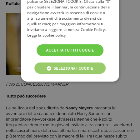
pulsante SELEZIONA I COOKIE. Clicca sulla "X"
Ruffalo
.
per chiudere il banner, la continuazione della
navigazione avverrà in assenza di cookie o
altri strumenti di tracciamento diversi da
quelli tecnici; per maggiori informazioni ti
invitiamo a leggere la nostra Cookie Policy.
Leggi la cookie policy
ACCETTA TUTTI I COOKIE
SELEZIONA I COOKIE
COOKIE TECNICI
Foto di: CONCESSIONE WARNER
COOKIE ANALITICI
Tutto può succedere
COOKIE DI PROFILAZIONE
La pellicola del 2003 diretta da
Nancy Meyers
, racconta le
avventure dello scapolo e donnaiolo Harry Sanborn, un
imprenditore newyorkese ultrasessantenne che è solito
FUNZIONALITÀ
frequentare donne molto giovani. Invitato a trascorrere il weekend
nella casa al mare della sua ultima fiamma, è costretto a trascorrere
più tempo del previsto con la madre di lei. Tra i due nasce subito