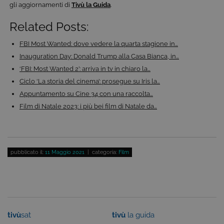
uso generale
gli aggiornamenti di
Tivù la Guida
.
utilizzato da
siti scritti co
tecnologie
Related Posts:
basate su
Microsoft
.NET.
FBI Most Wanted: dove vedere la quarta stagione in…
Solitamente
Inauguration Day: Donald Trump alla Casa Bianca, in…
utilizzato pe
mantenere
‘FBI: Most Wanted 2’: arriva in tv in chiaro la…
una session
utente
Ciclo ‘La storia del cinema’: prosegue su Iris la…
anonimizzat
dal server.
Appuntamento su Cine 34 con una raccolta…
Film di Natale 2023: i più bei film di Natale da…
CookieScriptConsent
6 mesi
Questo cook
CookieScript
viene
.tivu.tv
utilizzato dal
servizio
Cookie-
Script.com p
ricordare le
pubblicato il:
11 Maggio 2021
| categoria:
Film
preferenze d
consenso su
cookie dei
visitatori. È
necessario c
il banner dei
cookie di
Cookie-
Script.com
tivù
sat
tivù
la guida
funzioni