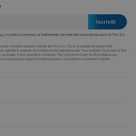
o da siti scritti con
r
 per mantenere una
vacy
e presto il consenso al trattamento dei miei dati personali da parte di Tivù S.r.l.
esto modulo saranno trattati da Tivù S.r.l. (Tivù), in qualità di titolare del
a vigente in materia di protezione dei dati personali. Tivù tratterà i Suoi dati al fine
r acquisito il Suo specifico consenso. Per conoscere tutte le informazioni sul
le preferenze dell'utente
i a Lei riconosciuti dalla normativa privacy La invitiamo a prendere visione
nare se il visitatore del
nterfaccia di Youtube.
secondo la
hieste, limitando la
le visualizzazioni dei
lo stato della sessione.
lo stato della sessione.
 che è un aggiornamento
a Google. Questo cookie
ero generato in modo
di pagina in un sito e
 rapporti di analisi dei siti.
iorna un valore univoco
ia delle visualizzazioni di