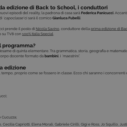
a edizione di Back to School, i conduttori
nuovi episodi del reality, la padrona di casa sarà
Federica Panicucci
. Accant
di
‘capoclasse’
ci sarà il comico
Gianluca Fubelli
.
ci prende il posto di
Nicola Savino
, conduttore della
prima edizione di Ba
o su TV8 con
100% Italia Special
.
il programma?
 l’esame di quinta elementare. Tra grammatica, storia, geografia e matemati
n corpo docente formato da
bambini
, i
‘maestrini’
.
a edizione
nel tempo, proprio come se fossero in classe. Ecco chi saranno i concorrent
ucci;
e Cucuzza;
 Cecilia Capriotti, Elena Morali, Gabriele Cirilli, Gigi e Ross, Jo Squillo, Ju