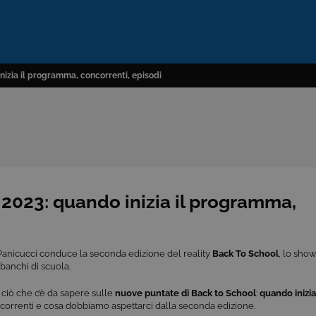
nizia il programma, concorrenti, episodi
2023: quando inizia il programma,
Panicucci conduce la seconda edizione del reality
Back To School
, lo show
i banchi di scuola.
 ciò che c’è da sapere sulle
nuove puntate di Back to School
:
quando inizi
correnti e cosa dobbiamo aspettarci dalla seconda edizione.