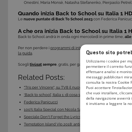
Onestini, Maria Monsè, Natasha Stefanenko, Pierpaolo Petrelli
Quando inizia Back to School su Italia 1 H
Le
nuove puntate di Back To School 2023
con Federica Panicuc
A che ora inizia Back to School su Italia 1 
Back to School andrà in onda ogni mercoledì in prime time,
alle
Per non perdere i
programmi di intrattenimento
più seguiti dell
Questo sito potreb
la guida
.
Utilizziamo i cookie per mi
Scegli
tivùsat
sempre
, gratis, per garantirti un’ottima qualità di 
permettere il corretto funz
effettuare analisi e monitor
Related Posts:
messaggi pubblicitari mirat
consulta la nostra Cookie P
Puoi accettare l’installazi
"Tris per Vincere", su TV8 il nuovo game show…
che vuoi installare, clicca
‘Back to school’, Italia 1: di cosa si tratta,…
della navigazione avverrà i
Federica Panicucci
ti invitiamo a leggere la n
100% Italia Special con Nicola Savino, le nuove…
Speciale Don't Forget the Lyrics: celebrità e…
Temptation Island Vip 2018: anticipazioni, cast e…