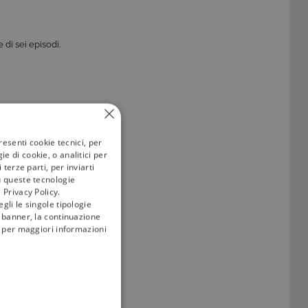
 di sei episodi.
ontinua a seguire
tivù
resenti cookie tecnici, per
e di cookie, o analitici per
terze parti, per inviarti
u queste tecnologie
 Privacy Policy.
gli le singole tipologie
l banner, la continuazione
i; per maggiori informazioni