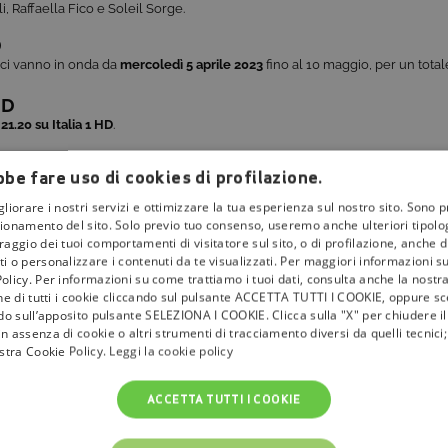
, Raffaella Fico e Soleil Sorge.
D
ci vanno in onda da
mercoledì 5 aprile 2023
fino al 10 maggio, per un totale
HD
 21.20 su Italia 1 HD
.
a televisione e rimanere aggiornato sulle novità dei palinsesti Mediaset, c
be fare uso di cookies di profilazione.
gliorare i nostri servizi e ottimizzare la tua esperienza sul nostro sito. Sono p
visione audio e video in 4K e HD.
ionamento del sito. Solo previo tuo consenso, useremo anche ulteriori tipologi
aggio dei tuoi comportamenti di visitatore sul sito, o di profilazione, anche di 
i o personalizzare i contenuti da te visualizzati. Per maggiori informazioni s
olicy. Per informazioni su come trattiamo i tuoi dati, consulta anche la nostra
one di tutti i cookie cliccando sul pulsante ACCETTA TUTTI I COOKIE, oppure sce
ndo sull’apposito pulsante SELEZIONA I COOKIE. Clicca sulla "X" per chiudere i
n assenza di cookie o altri strumenti di tracciamento diversi da quelli tecnic
ostra Cookie Policy.
Leggi la cookie policy
ACCETTA TUTTI I COOKIE