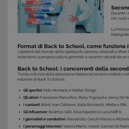
Second
Durante i 
nel ruolo 
La Panicuc
impegnat
Format di Back to School, come funziona 
I ripetenti del mondo dello spettacolo saranno chiamati a rifare
testeranno la propria cultura generale e saranno valutati da u
Back to School: i concorrenti della second
Trenta volti noti della televisione italiana torneranno indietro 
edizione di Back To School:
Gli sportivi
: Aldo Montano e Walter Zenga;
Gli attori
: Francesco Pannofino, Ricky Tognazzi e Jenny De N
I cantanti
: Blind, Ivan Cattaneo, Katia Ricciarelli, Mietta e Riki;
Gli influencer
: Beatrice Valli, Elisa Esposito e Luca Daffrè;
I giornalisti e conduttori
: Alessandro Cecchi Paone e Michel
I personaggi televisivi
: Valeria Marini, Awed, Carmen Di Pietro,