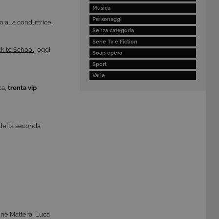
Musica
Personaggi
o alla conduttrice,
Senza categoria
Serie Tv e Fiction
ck to School
, oggi
Soap opera
Sport
Varie
ca,
trenta vip
i della seconda
stine Mattera, Luca