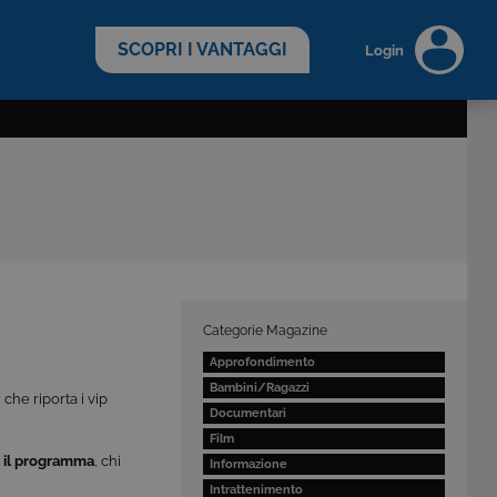
scopri di più >
SCOPRI I VANTAGGI
Login
Categorie Magazine
Approfondimento
Bambini/Ragazzi
 che riporta i vip
Documentari
Film
a il programma
, chi
Informazione
Intrattenimento