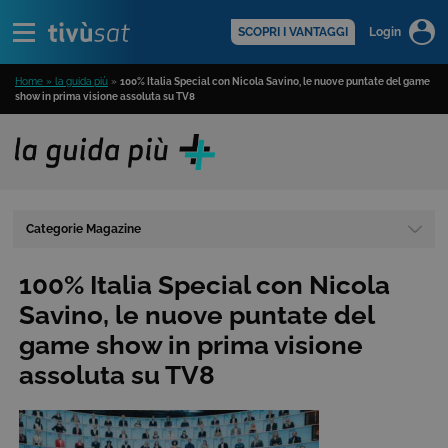
Alert
scopri di più >
SCOPRI I VANTAGGI
Login
Home » la guida più
»
100% Italia Special con Nicola Savino, le nuove puntate del game
show in prima visione assoluta su TV8
Categorie Magazine
100% Italia Special con Nicola
Savino, le nuove puntate del
game show in prima visione
assoluta su TV8