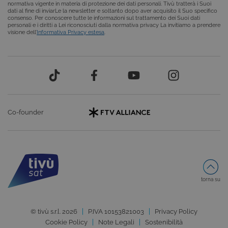
normativa vigente in materia di protezione dei dati personali. Tivù tratterà i Suoi
una session
dati al fine di inviarLe la newsletter e soltanto dopo aver acquisito il Suo specifico
utente
consenso. Per conoscere tutte le informazioni sul trattamento dei Suoi dati
anonimizzat
personali e i diritti a Lei riconosciuti dalla normativa privacy La invitiamo a prendere
dal server.
visione dell’
Informativa Privacy estesa
.
CookieScriptConsent
6 mesi
Questo cook
CookieScript
viene
.tivu.tv
utilizzato dal
servizio
Cookie-
Script.com p
ricordare le
preferenze d
consenso su
cookie dei
Co-founder
visitatori. È
necessario c
il banner dei
cookie di
Cookie-
Script.com
funzioni
correttament
ASP.NET_SessionId
Sessione
Cookie di
Microsoft
torna su
sessione del
Corporation
piattaforma 
dgtvi.tivu.tv
uso generale
utilizzato da
© tivù s.r.l. 2026
P.IVA 10153821003
Privacy Policy
siti scritti co
tecnologie
Cookie Policy
Note Legali
Sostenibilità
basate su