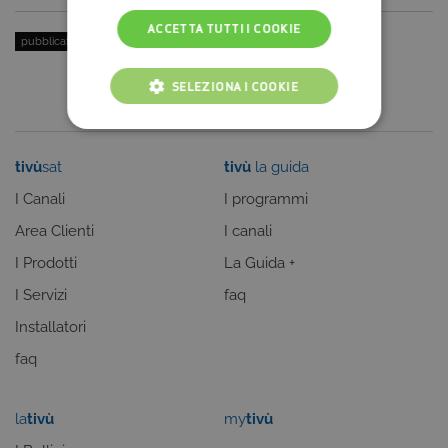
ACCETTA TUTTI I COOKIE
pubblicato il:
15 Marzo 2023
| categoria:
Intrattenimento
SELEZIONA I COOKIE
COOKIE TECNICI
tivù
sat
tivù
la guida
COOKIE ANALITICI
I Canali
I programmi
COOKIE DI PROFILAZIONE
Area Clienti
I canali
FUNZIONALITÀ
I Prodotti
La Guida +
I Servizi
faq
Installatori
Cookie tecnici
Cookie analitici
faq
Cookie di profilazione
Funzionalità
Questi cookie sono necessari per il corretto
la
tivù
my
tivù
funzionamento del nostro sito e non possono
essere disattivati. Vengono impostati solo in