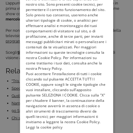
L’appuntamento con la prima puntata di
100% Italia Special
è in
nostro sito. Sono presenti cookie tecnici, per
prima visione assoluta il 15 marzo, alle
ore 21.30
su
TV8
. Il game
permettere il corretto funzionamento del sito.
show condotto da Nicola Savino andrà in onda per
quattro
Solo previo tuo consenso, useremo anche
mercoledì
, fino al 4 aprile 2023.
ulteriori tipologie di cookie, o analitici per
effettuare analisi e monitoraggio dei tuoi
Per non perdere i
programmi di intrattenimento
più seguiti della
comportamenti di visitatore sul sito, o di
televisione e rimanere aggiornato sulle novità della
profilazione, anche di terze parti, per inviarti
programmazione TV8
, continua a seguire
tivù la guida
.
messaggi pubblicitari mirati o personalizzare i
contenuti da te visualizzati. Per maggiori
informazioni su queste tecnologie consulta la
Scegli
tivùsat
sempre
, gratis, per garantirti un’ottima qualità di
nostra Cookie Policy. Per informazioni su
visione audio e video in 4K e HD.
come trattiamo i tuoi dati, consulta anche la
nostra Privacy Policy.
Related Posts:
Puoi accettare l’installazione di tutti i cookie
cliccando sul pulsante ACCETTA TUTTI I
"Tris per Vincere", su TV8 il nuovo game show…
COOKIE, oppure scegli le singole tipologie che
Speciale Don't Forget the Lyrics: celebrità e…
vuoi installare, cliccando sull’apposito
pulsante SELEZIONA I COOKIE. Clicca sulla "X"
Gusti d’Italia: su Food Network il nuovo viaggio…
per chiudere il banner, la continuazione della
Name That Tune 2023 su TV8: format, concorrenti VIP…
navigazione avverrà in assenza di cookie o
90 Special - Che ne sanno i 2000: su Italia 1 il…
altri strumenti di tracciamento diversi da
quelli tecnici; per maggiori informazioni ti
Chi sono i concorrenti del Grande Fratello Vip 2018?…
invitiamo a leggere la nostra Cookie Policy.
Leggi la cookie policy