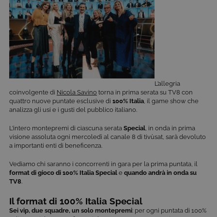
L’allegria
coinvolgente di
Nicola Savino
torna in prima serata su TV8 con
quattro nuove puntate esclusive di
100% Italia
, il game show che
analizza gli usi e i gusti del pubblico italiano.
L’intero montepremi di ciascuna serata
Special
, in onda in prima
visione assoluta ogni mercoledì al canale 8 di tivùsat, sarà devoluto
a importanti enti di beneficenza.
Vediamo chi saranno i concorrenti in gara per la prima puntata, il
format di gioco di ​​100% Italia Special
e
quando andrà in onda su
TV8
.
Il format di 100% Italia Special
Sei vip, due squadre, un solo montepremi
: per ogni puntata di 100%