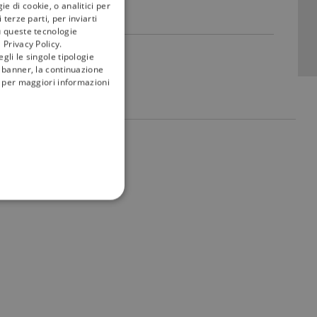
e di cookie, o analitici per
terze parti, per inviarti
u queste tecnologie
 Privacy Policy.
gli le singole tipologie
l banner, la continuazione
i; per maggiori informazioni
my
tivù
FUNZIONALITÀ
no impostati solo in
legge, come la corretta