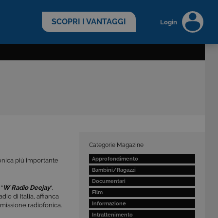
scopri di più >
SCOPRI I VANTAGGI
Login
Categorie Magazine
Approfondimento
onica più importante
Bambini/Ragazzi
Documentari
 “
W Radio Deejay
“,
Film
io di Italia, affianca
Informazione
missione radiofonica.
Intrattenimento