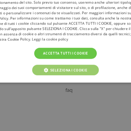
ionamento del sito. Solo previo tuo consenso, useremo anche ulteriori tipologi
aggio dei tuoi comportamenti di visitatore sul sito, o di profilazione, anche di 
i o personalizzare i contenuti da te visualizzati. Per maggiori informazioni s
olicy. Per informazioni su come trattiamo i tuoi dati, consulta anche la nostra
one di tutti i cookie cliccando sul pulsante ACCETTA TUTTI I COOKIE, oppure sce
ndo sull’apposito pulsante SELEZIONA I COOKIE. Clicca sulla "X" per chiudere i
n assenza di cookie o altri strumenti di tracciamento diversi da quelli tecnic
ostra Cookie Policy.
Leggi la cookie policy
ACCETTA TUTTI I COOKIE
la
tivù
I Bollini
SELEZIONA I COOKIE
Info & News
NICI
COOKIE ANALITICI
COOKIE DI PROFILAZIONE
faq
Cookie tecnici
Cookie analitici
Cookie di profilazione
Funzionalità
i per il corretto funzionamento del nostro sito e non possono essere disattivati. Vengo
ttuate nel corso della navigazione, che costituiscono una richiesta di servizi ai sensi di 