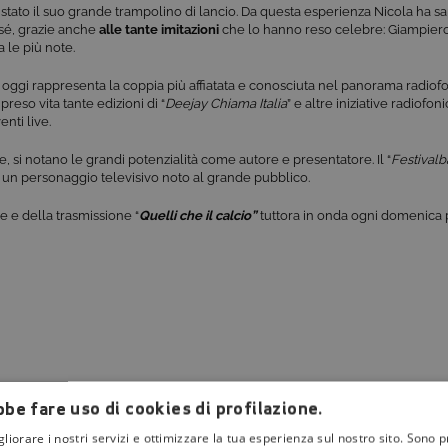
 stato il suo grande trampolino di lancio. Da questa esperienza Nicola ha sapu
sé, grazie anche
alle tante imitazioni
che lo hanno reso celebre: Giampiero
a le più note.
oggi rappresenta la coppia più affiatata e conosciuta nel panorama radiof
preso vita tante edizioni di “
Deejay Chiama Italia
” e altre iniziative radiofo
enti live.
e, si notano le grandi potenzialità come autore e presentatore. Il “
Festivalba
un personaggio televisivo noto al grande pubblico.
 e e della trasmissione “
Quelli che il calcio”
tuttora in onda ogni domenica
be fare uso di cookies di profilazione.
gliorare i nostri servizi e ottimizzare la tua esperienza sul nostro sito. Sono p