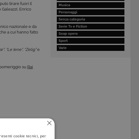
to tirare fuori il
Musica
 Galeazzi, Enrico
Personaggi
Senza categoria
onico nazionale e da
Serie Tv e Fiction
niche a cui hanno fatto
Soap opera
Sport
Varie
r”, “Le Iene”, “Zelig”
e
 pomeriggio su
Rai
resenti cookie tecnici, per