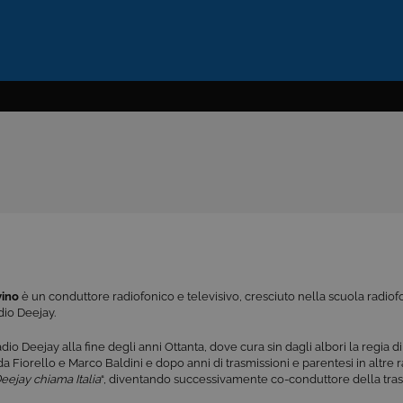
vino
è un conduttore radiofonico e televisivo, cresciuto nella scuola radiof
adio Deejay.
dio Deejay alla fine degli anni Ottanta, dove cura sin dagli albori la regia di
a Fiorello e Marco Baldini e dopo anni di trasmissioni e parentesi in altre rad
eejay chiama Italia
“, diventando successivamente co-conduttore della tras