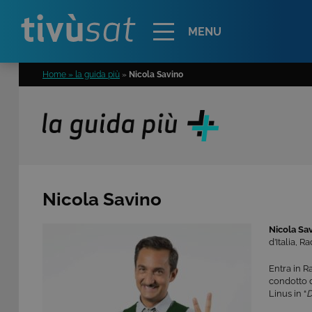
Alert
MENU
Home » la guida più
»
Nicola Savino
Nicola Savino
Nicola Sa
d’Italia, R
Entra in Ra
condotto d
Linus in “
D