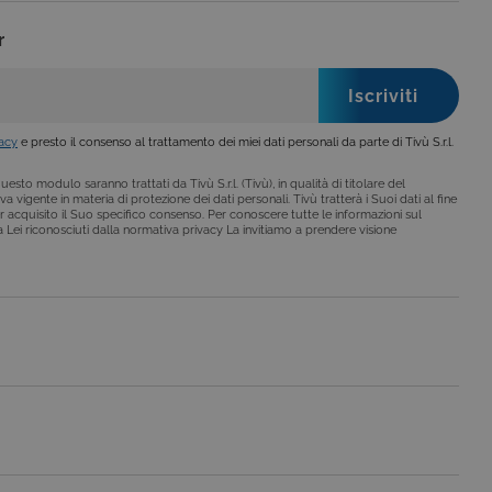
se ai criteri da te
 essere avvisati riguardo alla
ano, di norma, dati
r
o da siti scritti con
vacy
e presto il consenso al trattamento dei miei dati personali da parte di Tivù S.r.l.
 per mantenere una
esto modulo saranno trattati da Tivù S.r.l. (Tivù), in qualità di titolare del
 per ricordare le
a vigente in materia di protezione dei dati personali. Tivù tratterà i Suoi dati al fine
o che il banner dei cookie
r acquisito il Suo specifico consenso. Per conoscere tutte le informazioni sul
i a Lei riconosciuti dalla normativa privacy La invitiamo a prendere visione
o da siti scritti con
 per mantenere una
le preferenze dell'utente
nare se il visitatore del