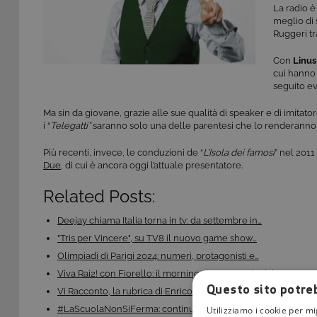
La radio è
meglio di 
Ruggeri tr
Con
Linus
cui hanno 
seguito ev
Ma sin da giovane, grazie alle sue qualità di speaker e di imitator
i “
Telegatti”
saranno solo una delle parentesi che lo renderanno 
Più recenti, invece, le conduzioni de “
L’Isola dei famosi
” nel 2011
Due
, di cui è ancora oggi l’attuale presentatore.
Related Posts:
Deejay chiama Italia torna in tv: da settembre in…
"Tris per Vincere", su TV8 il nuovo game show…
Olimpiadi di Parigi 2024: numeri, protagonisti e…
Viva Rai2! con Fiorello: il morning show in onda dal…
Questo sito potreb
Vi Racconto, la rubrica di Enrico Vanzina su Cine34:…
#LaScuolaNonSiFerma: continua la collaborazione tra…
Utilizziamo i cookie per mi