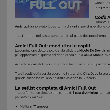
Continua a 
program
Cos’è A
Durante il
Amici 22
hanno avuto l’opportunità di riunirsi per l’imperdibile 
Tutti i membri del cast si sono esibiti sul palco dell’Ippodromo
Amici Full Out: conduttori e ospiti
La conduzione dello show è stata affidata a
Nicolò De Devitiis
, 
più apprezzate di questa edizione di Amici, e a
Giulia Stabile
, ex
Accanto al cast di Amici, i conduttori hanno accolto sul palco
tre
Tra gli ospiti della serata vedremo in tv anche
Olly
. Dopo la sua
grande successo italiano
La notte vola
con la Cuccarini.
La setlist completa di Amici Full Out
Tra performance d’eccezione e inediti, il
cast di Amici 22
ha incan
per
Amici Full Out
:
Mattia in “
Trumpets
“