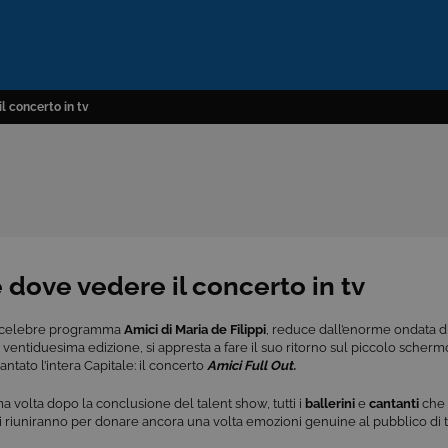
il concerto in tv
 e dove vedere il concerto in tv
el celebre programma
Amici di Maria de Filippi
, reduce dall’enorme ondata d
 ventiduesima edizione, si appresta a fare il suo ritorno sul piccolo scher
antato l’intera Capitale: il concerto
Amici Full Out.
ma volta dopo la conclusione del talent show, tutti i
ballerini
e
cantanti
che 
i riuniranno per donare ancora una volta emozioni genuine al pubblico di tut