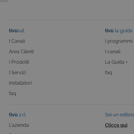
tivù
sat
tivù
la guida
Pr
Nome
Do
Provi
I Canali
I programmi
Nome
VISITOR_INFO1_LIVE
Go
Domi
.y
Area Clienti
I canali
_gat
Goog
LLC
YSC
I Prodotti
La Guida +
Go
.giph
.y
_ga_C1F21YC3QN
.tivu.
I Servizi
faq
_ga_SZGJ7F024R
.tivu.
Installatori
_ga
Goog
faq
LLC
.giph
tivù
s.r.l.
_gid
Sei un editor
Goog
LLC
.giph
L'azienda
Clicca qui
_ga
Goog