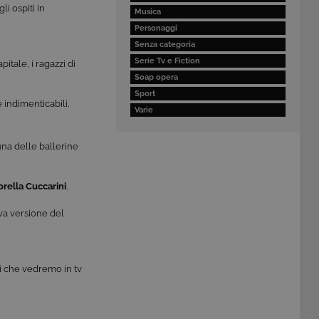
li ospiti in
Musica
Personaggi
Senza categoria
Serie Tv e Fiction
itale, i ragazzi di
Soap opera
Sport
 indimenticabili.
Varie
una delle ballerine
orella Cuccarini
.
ova versione del
ti che vedremo in tv