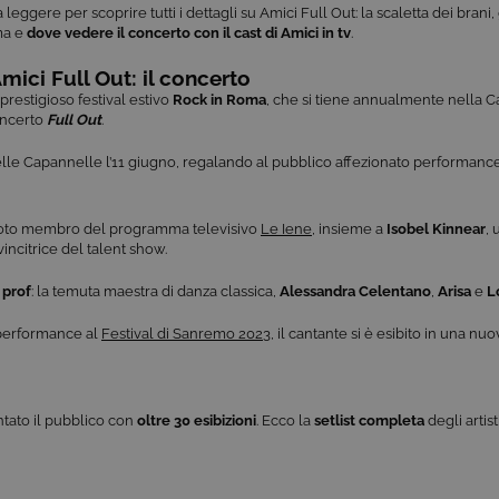
leggere per scoprire tutti i dettagli su Amici Full Out: la scaletta dei brani, g
ma e
dove vedere il concerto con il cast di Amici in tv
.
mici Full Out: il concerto
 prestigioso festival estivo
Rock in Roma
, che si tiene annualmente nella Cap
concerto
Full Out
.
 delle Capannelle l’11 giugno, regalando al pubblico affezionato performance
noto membro del programma televisivo
Le Iene
, insieme a
Isobel Kinnear
, 
 vincitrice del talent show.
 prof
: la temuta maestra di danza classica,
Alessandra Celentano
,
Arisa
e
L
 performance al
Festival di Sanremo 2023
, il cantante si è esibito in una nu
tato il pubblico con
oltre 30 esibizioni
. Ecco la
setlist completa
degli artis