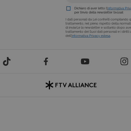
significativo del servizio di analisi più comunemente utilizzato d
viene utilizzato per distinguere utenti unici assegnando un num
tv
Dichiaro di aver letto l’
Informativa Pri
come identificatore del cliente. È incluso in ogni richiesta di pagina
per l’invio della newsletter tivùsat
calcolare i dati di visitatori, sessioni e campagne per i rapporti di an
impostazione predefinita, è impostato per scadere dopo 2 anni, s
I dati personali da Lei conferiti compilando qu
personalizzabile dai proprietari di siti Web.
trattamento, nel pieno rispetto della normativ
di inviarLe la newsletter e soltanto dopo ave
trattamento dei Suoi dati personali e i diritt
dell’
Informativa Privacy estesa
.