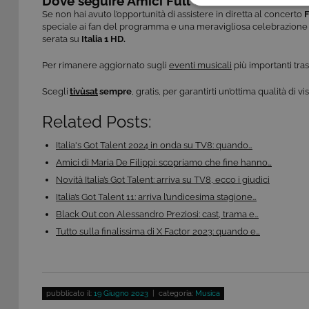
Dove seguire Amici Full Out in tv
COOKIE TEC
Se non hai avuto l’opportunità di assistere in diretta al concerto
F
speciale ai fan del programma e una meravigliosa celebrazione d
serata su
Italia 1 HD.
Per rimanere aggiornato sugli
eventi musicali
più importanti tra
​​Scegli
tivùsat
sempre
, gratis, per garantirti un’ottima qualità di 
Questi cookie sono necessar
risposta ad azioni da te effe
Related Posts:
visualizzazione del sito e de
selezionati (es. lingua, prod
loro installazione, ma in ta
Italia's Got Talent 2024 in onda su TV8: quando…
personali.
Amici di Maria De Filippi: scopriamo che fine hanno…
Pr
Nome
Novità Italia’s Got Talent: arriva su TV8, ecco i giudici
D
Italia’s Got Talent 11: arriva l’undicesima stagione…
ASP.NET_SessionId
Mi
Black Out con Alessandro Preziosi: cast, trama e…
C
ww
Tutto sulla finalissima di X Factor 2023: quando e…
CookieScriptConsent
Co
.t
ASP.NET_SessionId
Mi
pubblicato il:
19 Giugno 2023
| categoria:
Musica
C
dg