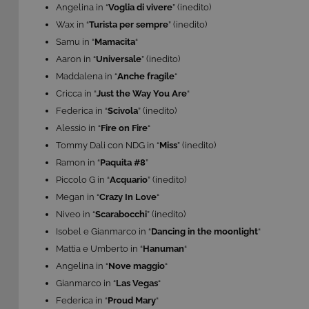
Angelina in “
Voglia di
vivere
” (inedito)
Wax in “
Turista per sempre
” (inedito)
Samu in “
Mamacita
“
Aaron in “
Universale
” (inedito)
Maddalena in “
Anche fragile
“
Cricca in “
Just the Way You Are
“
Federica in “
Scivola
” (inedito)
Alessio in “
Fire on Fire
“
Tommy Dali con NDG in “
Miss
” (inedito)
Ramon in “
Paquita #8
”
Piccolo G in “
Acquario
” (inedito)
Megan in “
Crazy In Love
“
Niveo in “
Scarabocchi
” (inedito)
Isobel e Gianmarco in “
Dancing in the moonlight
“
Mattia e Umberto in “
Hanuman
“
Angelina in “
Nove maggio
“
Gianmarco in “
Las Vegas
“
Federica in “
Proud Mary
“