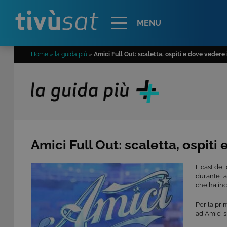
Alert
MENU
Home » la guida più
»
Amici Full Out: scaletta, ospiti e dove vedere 
Amici Full Out: scaletta, ospiti
Il cast d
durante la
che ha inc
Per la pri
ad Amici s