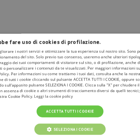
be fare uso di cookies di profilazione.
gliorare i nostri servizi e ottimizzare la tua esperienza sul nostro sito. Sono p
ionamento del sito. Solo previo tuo consenso, useremo anche ulteriori tipologi
aggio dei tuoi comportamenti di visitatore sul sito, o di profilazione, anche di 
i o personalizzare i contenuti da te visualizzati. Per maggiori informazioni s
olicy. Per informazioni su come trattiamo i tuoi dati, consulta anche la nostra
one di tutti i cookie cliccando sul pulsante ACCETTA TUTTI I COOKIE, oppure sce
ndo sull’apposito pulsante SELEZIONA I COOKIE. Clicca sulla "X" per chiudere i
n assenza di cookie o altri strumenti di tracciamento diversi da quelli tecnic
ostra Cookie Policy.
Leggi la cookie policy
ACCETTA TUTTI I COOKIE
SELEZIONA I COOKIE