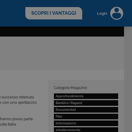
scopri di più >
SCOPRI I VANTAGGI
Login
Categorie Magazine
Approfondimento
i successo ottenuta
mo con uno spettacolo
Bambini/Ragazzi
Documentari
Film
hanno preso parte
Informazione
ta Italia.
Intrattenimento