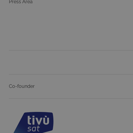
Press Area
LLC
.tivu.
Co-founder