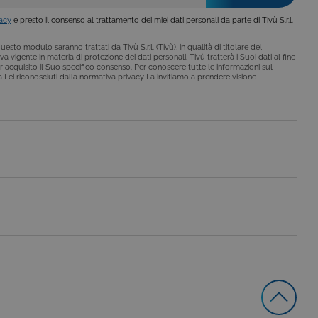
a Google. Questo cookie
ero generato casualmente
vacy
e presto il consenso al trattamento dei miei dati personali da parte di Tivù S.r.l.
 in un sito e utilizzato per
alisi dei siti. Per
ebbene sia
esto modulo saranno trattati da Tivù S.r.l. (Tivù), in qualità di titolare del
a vigente in materia di protezione dei dati personali. Tivù tratterà i Suoi dati al fine
r acquisito il Suo specifico consenso. Per conoscere tutte le informazioni sul
i a Lei riconosciuti dalla normativa privacy La invitiamo a prendere visione