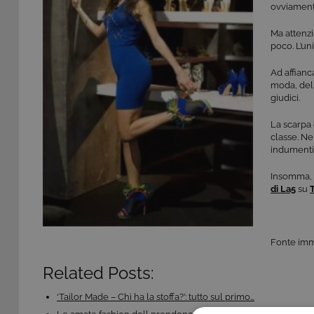
ovviamente
Ma attenzi
poco. L’un
Ad affianc
moda, dell
giudici.
La scarpa 
classe. Ne
indumenti
Insomma, 
di La5
su
Fonte imm
Related Posts:
‘Tailor Made – Chi ha la stoffa?’: tutto sul primo…