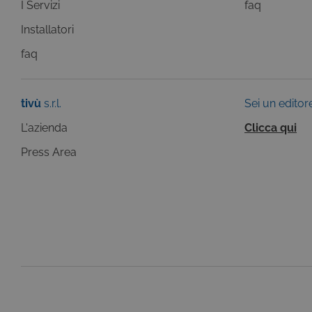
I Servizi
faq
Questi cookie sono necessar
risposta ad azioni da te effe
Installatori
visualizzazione del sito e de
selezionati (es. lingua, prod
faq
loro installazione, ma in ta
personali.
Pr
Nome
tivù
s.r.l.
Sei un editor
D
ASP.NET_SessionId
Mi
L'azienda
Clicca qui
C
ww
Press Area
CookieScriptConsent
Co
.t
ASP.NET_SessionId
Mi
C
dg
Pr
Nome