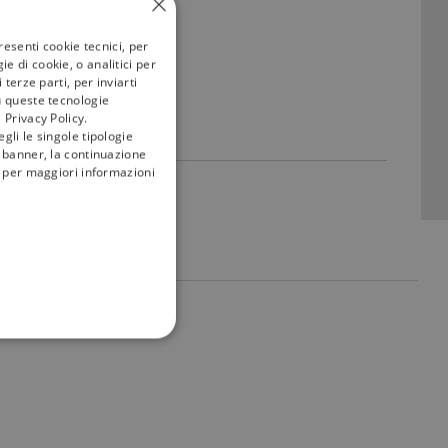
resenti cookie tecnici, per
e di cookie, o analitici per
terze parti, per inviarti
u queste tecnologie
 Privacy Policy.
gli le singole tipologie
l banner, la continuazione
i; per maggiori informazioni
my
tivù
FUNZIONALITÀ