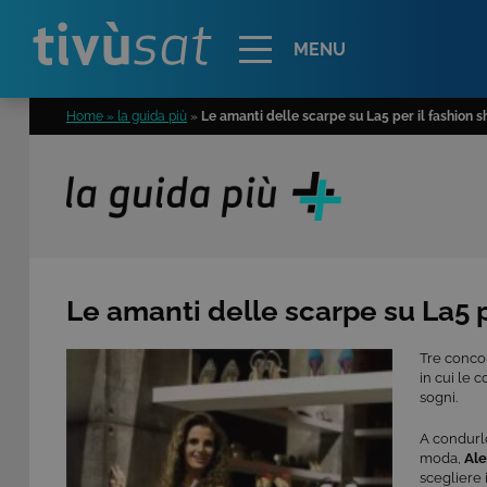
Alert
MENU
Home » la guida più
»
Le amanti delle scarpe su La5 per il fashion 
Le amanti delle scarpe su La5 p
Tre concor
in cui le 
sogni.
A condurlo
moda,
Ale
scegliere i