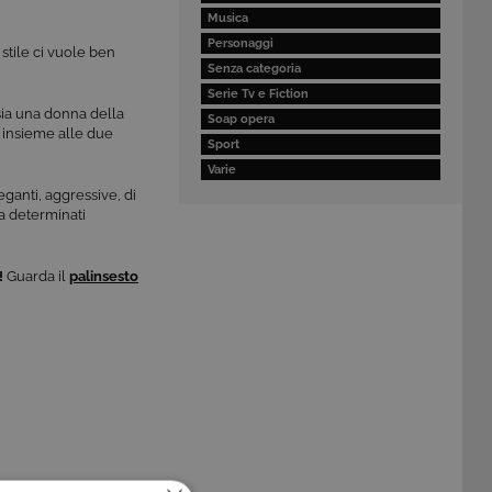
Musica
Personaggi
stile ci vuole ben
Senza categoria
Serie Tv e Fiction
sia una donna della
Soap opera
i insieme alle due
Sport
Varie
ganti, aggressive, di
 a determinati
!
Guarda il
palinsesto