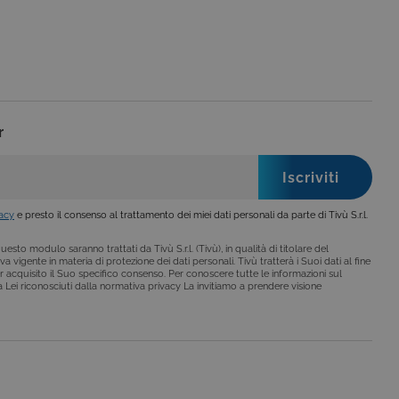
no impostati solo in
legge, come la corretta
se ai criteri da te
 essere avvisati riguardo alla
ano, di norma, dati
r
o da siti scritti con
 per mantenere una
 per ricordare le
vacy
e presto il consenso al trattamento dei miei dati personali da parte di Tivù S.r.l.
o che il banner dei cookie
esto modulo saranno trattati da Tivù S.r.l. (Tivù), in qualità di titolare del
a vigente in materia di protezione dei dati personali. Tivù tratterà i Suoi dati al fine
o da siti scritti con
r acquisito il Suo specifico consenso. Per conoscere tutte le informazioni sul
 per mantenere una
i a Lei riconosciuti dalla normativa privacy La invitiamo a prendere visione