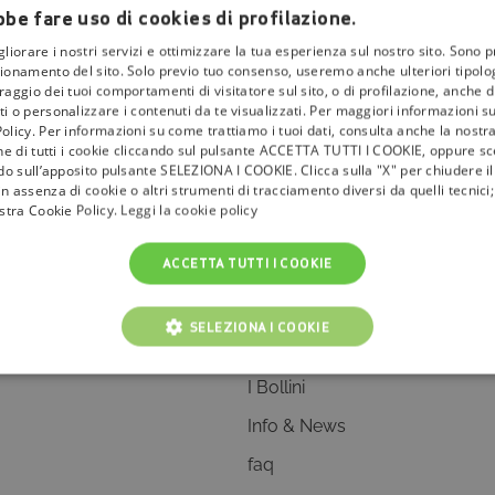
be fare uso di cookies di profilazione.
gliorare i nostri servizi e ottimizzare la tua esperienza sul nostro sito. Sono p
ionamento del sito. Solo previo tuo consenso, useremo anche ulteriori tipologi
aggio dei tuoi comportamenti di visitatore sul sito, o di profilazione, anche di 
i o personalizzare i contenuti da te visualizzati. Per maggiori informazioni s
olicy. Per informazioni su come trattiamo i tuoi dati, consulta anche la nostra
one di tutti i cookie cliccando sul pulsante ACCETTA TUTTI I COOKIE, oppure sce
ndo sull’apposito pulsante SELEZIONA I COOKIE. Clicca sulla "X" per chiudere i
n assenza di cookie o altri strumenti di tracciamento diversi da quelli tecnic
ostra Cookie Policy.
Leggi la cookie policy
ACCETTA TUTTI I COOKIE
SELEZIONA I COOKIE
la
tivù
NICI
COOKIE ANALITICI
COOKIE DI PROFILAZIONE
I Bollini
Info & News
faq
Cookie tecnici
Cookie analitici
Cookie di profilazione
Funzionalità