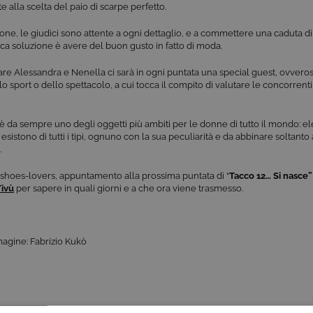
 alla scelta del paio di scarpe perfetto.
one, le giudici sono attente a ogni dettaglio, e a commettere una caduta di 
ica soluzione è avere del buon gusto in fatto di moda.
are Alessandra e Nenella ci sarà in ogni puntata una special guest, ovvero
o sport o dello spettacolo, a cui tocca il compito di valutare le concorrent
è da sempre uno degli oggetti più ambiti per le donne di tutto il mondo: ele
 esistono di tutti i tipi, ognuno con la sua peculiarità e da abbinare soltanto
.
shoes-lovers, appuntamento alla prossima puntata di “
Tacco 12… Si nasce”
Tivù
per sapere in quali giorni e a che ora viene trasmesso.
agine: Fabrizio Kukò