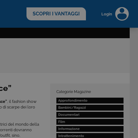
scopri di più >
SCOPRI I VANTAGGI
Login
ce”
Categorie Magazine
Approfondimento
sce”
, il fashion show
o di scarpe dei loro
Bambini/Ragazzi
Documentari
Film
trici del mondo della
Informazione
correnti dovranno
outfit, sino,
Intrattenimento