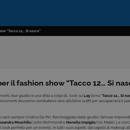
show “Tacco 12… Si nasce”
er il fashion show “Tacco 12… Si nas
renti, due giudici e una sfida a colpi di… look: su
La5
torna “
Tacco 12… Si na
concorrenti dovranno combattere sino all’ultimo outfit per accaparrarsi il pai
 sarò sempre Cristina De Pin, fiancheggiata dalle giudici, famose imprendi
ssandra Moschillo
(John Richmond) e
Nenella Impiglia
(Vic Matiè). Le con
l look perfetto per un evento, in tutti i suoi aspetti, dai capelli al makeup all’