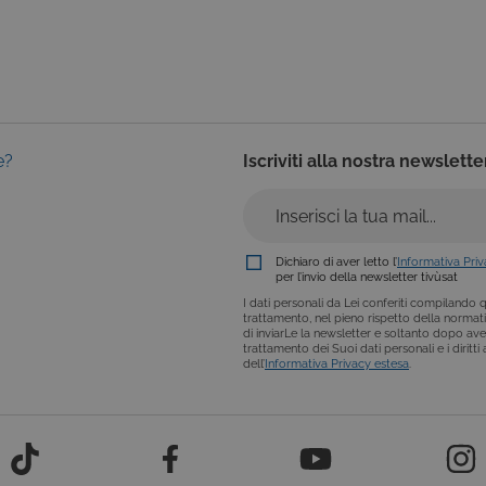
i per il corretto funzionamento del nostro sito e non possono essere disattivati. Vengo
ttuate nel corso della navigazione, che costituiscono una richiesta di servizi ai sensi di 
i suoi contenuti. Inoltre, ti permetteranno di navigare sul sito ricordando le scelte e in ba
otti presenti nel carrello). È possibile impostare il browser per bloccare i cookie tecnici o
l caso alcune parti del sito non funzioneranno correttamente. Questi cookie non archivi
ovider /
Scadenza
Descrizione
e?
Iscriviti alla nostra newslette
ominio
Sessione
Cookie di sessione della piattaforma di uso generale, utilizzat
crosoft
tecnologie basate su Microsoft .NET. Solitamente utilizzato
orporation
sessione utente anonimizzata dal server.
w.tivu.tv
6 mesi
Questo cookie viene utilizzato dal servizio Cookie-Script.com
okieScript
Dichiaro di aver letto l’
Informativa Pri
preferenze di consenso sui cookie dei visitatori. È necessari
ivu.tv
per l’invio della newsletter tivùsat
di Cookie-Script.com funzioni correttamente.
I dati personali da Lei conferiti compilando qu
trattamento, nel pieno rispetto della normativ
Sessione
Cookie di sessione della piattaforma di uso generale, utilizzat
crosoft
di inviarLe la newsletter e soltanto dopo ave
tecnologie basate su Microsoft .NET. Solitamente utilizzato
orporation
trattamento dei Suoi dati personali e i diritt
sessione utente anonimizzata dal server.
tvi.tivu.tv
dell’
Informativa Privacy estesa
.
ovider /
Scadenza
Descrizione