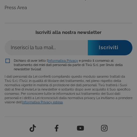
correttament
Press Area
ASP.NET_SessionId
Sessione
Cookie di
Microsoft
sessione del
Corporation
piattaforma 
dgtvi.tivu.tv
uso generale
utilizzato da
Iscriviti alla nostra newsletter
siti scritti co
tecnologie
basate su
Microsoft
.NET.
Solitamente
utilizzato pe
Dichiaro di aver letto l’
Informativa Privacy
e presto il consenso al
mantenere
trattamento dei miei dati personali da parte di Tivù S.r.l. per l’invio della
una session
newsletter tivùsat
utente
anonimizzat
I dati personali da Lei conferiti compilando questo modulo saranno trattati da
dal server.
Tivù S.r.l. (Tivù), in qualità di titolare del trattamento, nel pieno rispetto della
normativa vigente in materia di protezione dei dati personali. Tivù tratterà i Suoi
dati al fine di inviarLe la newsletter e soltanto dopo aver acquisito il Suo specifico
consenso. Per conoscere tutte le informazioni sul trattamento dei Suoi dati
personali e i diritti a Lei riconosciuti dalla normativa privacy La invitiamo a prendere
visione dell’
Informativa Privacy estesa
.