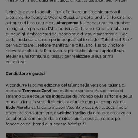
in Italy”. Chi si aggiudicherà il titolo di
Miglior Sarto di Tailor Made
?
Il vincitore avrà la possibilità di effettuare un tirocinio presso il
dipartimento Ready to Wear di
Gucci
, uno dei brand più rilevanti nel
settore del lusso e socio di
Altagamma
, la Fondazione che riunisce
le migliori imprese dell’Alta Industria Culturale e Creativa Italiana e
dunque gli ambasciatori del nostro stile di vita. Altagamma e i Soci
della moda sono da tempo impegnati sul tema dei “Talenti del Fare”
per valorizzare il settore manifatturiero italiano. Il sarto vincitore
riceverà anche tutta l’attrezzatura professionale per aprire il suo
atelier e una fornitura di tessuti per realizzare la sua prima
collezione.
Conduttore e giudici
A condurre la prima edizione del talent nella versione italiana ci
penserà
Tommaso Zorzi
, conduttore e scrittore. Al suo fianco ci
saranno due eccellenze indiscusse del mondo della sartoria e della
moda italiana, in vesti di giudici. La giuria è dunque composta da:
Elide Morelli
, sarta della maison Valentino dal 1967 al 2021, fino a
diventare sarta premiere; e
Cristina Tardito
, da direttore creativo ha
collaborato con molte delle maison più famose al mondo, poi
fondatrice del brand di successo
Kristina Ti
.