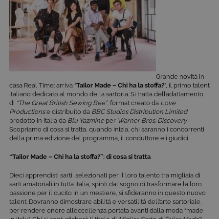
Grande novità in
casa Real Time: arriva “
Tailor Made – Chi ha la stoffa?
”, il primo talent
italiano dedicato al mondo della sartoria. Si tratta dell’adattamento
di
“The Great British Sewing Bee”
, format creato da
Love
Productions
e distribuito da
BBC Studios Distribution Limited
,
prodotto in Italia da
Blu Yazmine
per
Warner Bros.
Discovery.
Scopriamo di cosa si tratta, quando inizia, chi saranno i concorrenti
della prima edizione del programma, il conduttore e i giudici.
“Tailor Made – Chi ha la stoffa?”: di cosa si tratta
Dieci apprendisti sarti, selezionati per il loro talento tra migliaia di
sarti amatoriali in tutta Italia, spinti dal sogno di trasformare la loro
passione per il cucito in un mestiere, si sfideranno in questo nuovo
talent. Dovranno dimostrare abilità e versatilità dell’arte sartoriale,
per rendere onore all’eccellenza portata avanti dalla moda “made