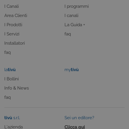
uso generale
I Canali
I programmi
utilizzato da
siti scritti co
tecnologie
Area Clienti
I canali
basate su
Microsoft
I Prodotti
La Guida +
.NET.
Solitamente
I Servizi
faq
utilizzato pe
mantenere
una session
Installatori
utente
anonimizzat
faq
dal server.
CookieScriptConsent
6 mesi
Questo cook
CookieScript
viene
.tivu.tv
la
tivù
my
tivù
utilizzato dal
servizio
I Bollini
Cookie-
Script.com p
ricordare le
Info & News
preferenze d
consenso su
faq
cookie dei
visitatori. È
necessario c
il banner dei
cookie di
tivù
s.r.l.
Sei un editore?
Cookie-
Script.com
L'azienda
Clicca qui
funzioni