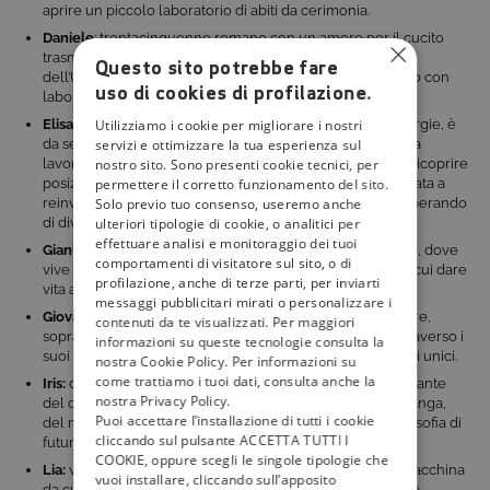
aprire un piccolo laboratorio di abiti da cerimonia.
Daniele
: trentacinquenne romano con un amore per il cucito
trasmessogli dalla nonna. Ha frequentato i corsi di cucito
Questo sito potrebbe fare
dell’Università della Terza Età e sogna un atelier tutto suo con
uso di cookies di profilazione.
laboratorio a vista.
Utilizziamo i cookie per migliorare i nostri
Elisa:
trentottenne veneta intraprendente e piena di energie, è
servizi e ottimizzare la tua esperienza sul
da sempre appassionata di moda. Ha iniziato da giovane a
nostro sito. Sono presenti cookie tecnici, per
lavorare come venditrice in negozi di lusso, arrivando a ricoprire
permettere il corretto funzionamento del sito.
posizioni di grande responsabilità. In lockdown si è ritrovata a
Solo previo tuo consenso, useremo anche
reinventarsi e da due anni si è messa a studiare cucito, sperando
ulteriori tipologie di cookie, o analitici per
di diventare una vera e propria sarta professionista.
effettuare analisi e monitoraggio dei tuoi
Gianluca:
ventinovenne di Brindisi e torinese di adozione, dove
comportamenti di visitatore sul sito, o di
vive da 10 anni. Sogna di creare una sua casa di moda in cui dare
profilazione, anche di terze parti, per inviarti
vita ad abiti che rendano ciascuno unico e speciale.
messaggi pubblicitari mirati o personalizzare i
Giovanni:
siciliano doc di 46 anni, ama dipingere e scrivere,
contenuti da te visualizzati. Per maggiori
soprattutto poesie. Si esprime in maniera particolare attraverso i
informazioni su queste tecnologie consulta la
suoi capi. Sogna di aprire un negozio in cui vendere pezzi unici.
nostra Cookie Policy. Per informazioni su
come trattiamo i tuoi dati, consulta anche la
Iris:
diciottenne brianzola, è una studentessa di moda amante
nostra Privacy Policy.
del disegno, delle mostre d’arte, della letteratura, dei manga,
Puoi accettare l’installazione di tutti i cookie
del mondo drag e della danza. I due cardini della sua filosofia di
cliccando sul pulsante ACCETTA TUTTI I
futura stilista sono l’ecosostenibilità e il recycling.
COOKIE, oppure scegli le singole tipologie che
Lia:
vietnamita ventottenne, ha comprato la sua prima macchina
vuoi installare, cliccando sull’apposito
da cucire per adattare gli abiti alla sua “taglia piccola”. Si è