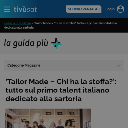
Alert
scopri di più >
SCOPRI I VANTAGGI
Login
Home » la guida più
»
‘Tailor Made – Chi ha la stoffa?’: tutto sul primo talent italiano
dedicato alla sartoria
Categorie Magazine
‘Tailor Made – Chi ha la stoffa?’:
tutto sul primo talent italiano
dedicato alla sartoria