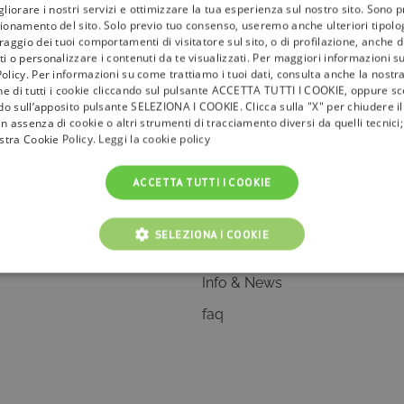
gliorare i nostri servizi e ottimizzare la tua esperienza sul nostro sito. Sono p
ionamento del sito. Solo previo tuo consenso, useremo anche ulteriori tipologi
aggio dei tuoi comportamenti di visitatore sul sito, o di profilazione, anche di 
i o personalizzare i contenuti da te visualizzati. Per maggiori informazioni s
olicy. Per informazioni su come trattiamo i tuoi dati, consulta anche la nostra
one di tutti i cookie cliccando sul pulsante ACCETTA TUTTI I COOKIE, oppure sce
ndo sull’apposito pulsante SELEZIONA I COOKIE. Clicca sulla "X" per chiudere i
n assenza di cookie o altri strumenti di tracciamento diversi da quelli tecnic
ostra Cookie Policy.
Leggi la cookie policy
ACCETTA TUTTI I COOKIE
la
tivù
SELEZIONA I COOKIE
I Bollini
NICI
COOKIE ANALITICI
COOKIE DI PROFILAZIONE
Info & News
faq
Cookie tecnici
Cookie analitici
Cookie di profilazione
Funzionalità
i per il corretto funzionamento del nostro sito e non possono essere disattivati. Vengo