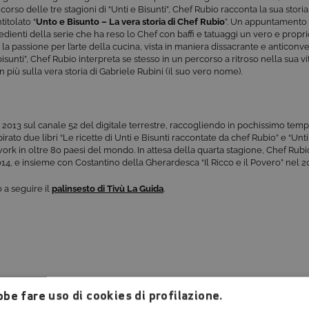
 corso delle tre stagioni di “Unti e Bisunti”, Chef Rubio racconta la sua stori
titolato “
Unto e Bisunto – La vera storia di Chef Rubio
”. Un appuntamento 
redienti della serie che ha reso lo Chef con baffi e tatuaggi un vero e pro
 la passione per l’arte della cucina, vista in maniera dissacrante e anticonve
 bisunti”, Chef Rubio interpreta se stesso in un percorso a ritroso nella sua 
n più sulla vera storia di Gabriele Rubini (il suo vero nome).
nel 2013 sul canale 52 del digitale terrestre, raccogliendo in pochissimo te
irato due libri “Le ricette di Unti e Bisunti raccontate da chef Rubio” e “Unti
etwork in oltre 80 paesi del mondo. In attesa della quarta stagione, Chef Rub
 2014, e insieme con Costantino della Gherardesca “Il Ricco e il Povero” nel 2
 a seguire il
palinsesto di Tivù La Guida
.
be fare uso di cookies di profilazione.