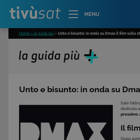
Alert
MENU
Home » la guida più
»
Unto e bisunto: in onda su Dmax il film sulla s
Unto e bisunto: in onda su Dmax 
Sale l’atte
dedicata a
prossimo 
Il fil
Dopo aver 