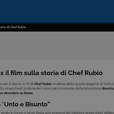
toria di Chef Rubio
il film sulla storia di Chef Rubio
sa per il ritorno in Tv di
Chef Rubio
. In attesa della quarta stagione di “Unti e 
llo street-food, la storia del cuoco più irriverente della televisione
diventa 
20 dicembre su Dmax
.
m
“
Unto e Bisunto”
girato in lungo e largo l’Italia alla scoperta del migliore street-food, sfidan