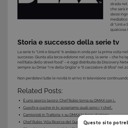
strada nel
che sarà in
stessi ing
mediatico:
di “Unti e
qualcosa i
Storia e successo della serie tv
La serie tv “Unti e bisunti ”è andata in onda per la prima volta 
successo. Giunta alla terza edizione nel 2015, la serie – che ha isp
nell’Italia dello street food” – è oggi distribuita da Discovery N
sempre su Dmax “I re della Griglia” e “Il cacciatore di tifosi” nel
Non perdetevi tutte le novità in arrivo in televisione continuando
Related Posts:
È uno sporco lavoro: Chef Rubio torna su DMAX con i…
Cuochi e cucine in tv: scopriamo quali sono i 7 chef…
Camionisti in Trattoria 3: su DMAX la terza stagione…
Questo sito potreb
Chef Rubio “Alla Ricerca del Gusto Perduto”: il…