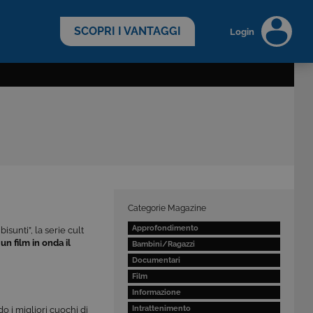
scopri di più >
SCOPRI I VANTAGGI
Login
Categorie Magazine
Approfondimento
bisunti”, la serie cult
un film in onda il
Bambini/Ragazzi
Documentari
Film
Informazione
Intrattenimento
do i migliori cuochi di