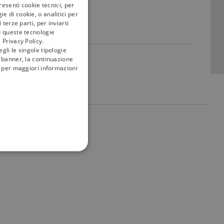
resenti cookie tecnici, per
e di cookie, o analitici per
terze parti, per inviarti
u queste tecnologie
 Privacy Policy.
gli le singole tipologie
l banner, la continuazione
i; per maggiori informazioni
my
tivù
FUNZIONALITÀ
no impostati solo in