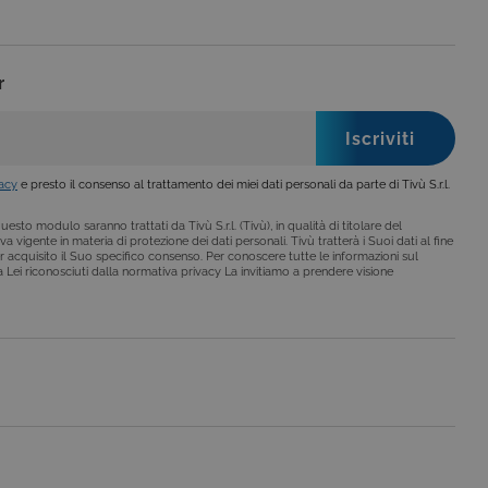
legge, come la corretta
se ai criteri da te
 essere avvisati riguardo alla
ano, di norma, dati
r
o da siti scritti con
 per mantenere una
vacy
e presto il consenso al trattamento dei miei dati personali da parte di Tivù S.r.l.
 per ricordare le
esto modulo saranno trattati da Tivù S.r.l. (Tivù), in qualità di titolare del
o che il banner dei cookie
a vigente in materia di protezione dei dati personali. Tivù tratterà i Suoi dati al fine
r acquisito il Suo specifico consenso. Per conoscere tutte le informazioni sul
i a Lei riconosciuti dalla normativa privacy La invitiamo a prendere visione
o da siti scritti con
 per mantenere una
le preferenze dell'utente