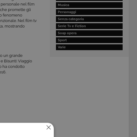
a personale nel film
Musica
che promette gli
Personaggi
prio fenomeno
Senza categoria
nzionale. Nel film tv
vita, mostrando
Serie Tv e Fiction
Soap opera
Sport
Varie
mpo un grande
 e Bisunti: Viaggio
io ha condotto
016.