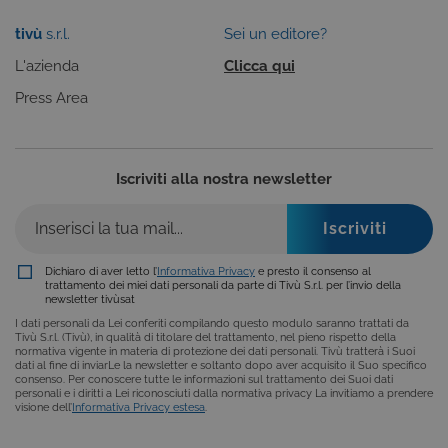
visualizzazione del sito e dei suoi contenuti.
Inoltre, ti permetteranno di navigare sul sito
tivù
s.r.l.
Sei un editore?
ricordando le scelte e in base ai criteri da te
selezionati (es. lingua, prodotti presenti nel
L'azienda
Clicca qui
carrello). È possibile impostare il browser per
bloccare i cookie tecnici o essere avvisati
Press Area
riguardo alla loro installazione, ma in tal caso
alcune parti del sito non funzioneranno
correttamente. Questi cookie non archiviano, di
norma, dati personali.
Iscriviti alla nostra newsletter
Provider /
Nome
Scadenza
Descrizione
Dominio
ASP.NET_SessionId
Sessione
Cookie di
Microsoft
sessione del
Corporation
piattaforma 
www.tivu.tv
uso generale
Dichiaro di aver letto l’
Informativa Privacy
e presto il consenso al
utilizzato da
trattamento dei miei dati personali da parte di Tivù S.r.l. per l’invio della
siti scritti co
newsletter tivùsat
tecnologie
basate su
I dati personali da Lei conferiti compilando questo modulo saranno trattati da
Microsoft
Tivù S.r.l. (Tivù), in qualità di titolare del trattamento, nel pieno rispetto della
.NET.
normativa vigente in materia di protezione dei dati personali. Tivù tratterà i Suoi
Solitamente
dati al fine di inviarLe la newsletter e soltanto dopo aver acquisito il Suo specifico
utilizzato pe
consenso. Per conoscere tutte le informazioni sul trattamento dei Suoi dati
mantenere
personali e i diritti a Lei riconosciuti dalla normativa privacy La invitiamo a prendere
una session
visione dell’
Informativa Privacy estesa
.
utente
anonimizzat