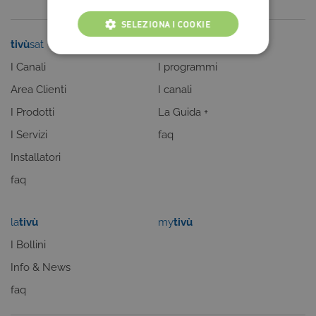
SELEZIONA I COOKIE
tivù
sat
tivù
la guida
COOKIE TECNICI
I Canali
I programmi
COOKIE ANALITICI
Area Clienti
I canali
I Prodotti
La Guida +
COOKIE DI PROFILAZIONE
I Servizi
faq
FUNZIONALITÀ
Installatori
faq
Cookie tecnici
Cookie analitici
la
tivù
my
tivù
Cookie di profilazione
Funzionalità
I Bollini
Questi cookie sono necessari per il corretto
funzionamento del nostro sito e non possono
Info & News
essere disattivati. Vengono impostati solo in
risposta ad azioni da te effettuate nel corso della
faq
navigazione, che costituiscono una richiesta di
servizi ai sensi di legge, come la corretta