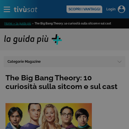
Alert
scopri di più >
SCOPRI I VANTAGGI
Login
Home » la guida più
»
The Big Bang Theory: 10 curiosità sulla sitcom e sul cast
Categorie Magazine
The Big Bang Theory: 10
curiosità sulla sitcom e sul cast