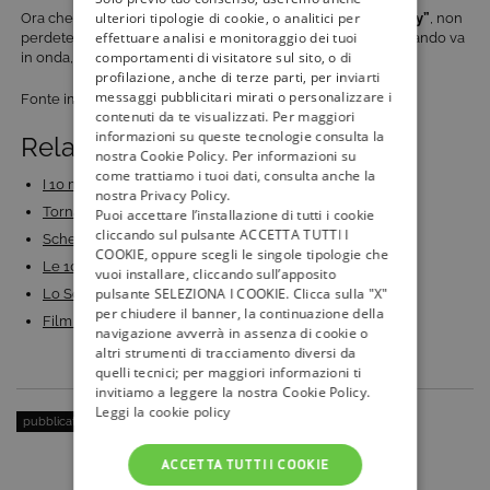
ulteriori tipologie di cookie, o analitici per
Ora che conoscete tutte le
curiosità di “The Big Bang Theory”
, non
effettuare analisi e monitoraggio dei tuoi
perdetevi tutte le puntate in onda su Italia 1: per scoprire quando va
comportamenti di visitatore sul sito, o di
in onda, segui il
palinsesto di Tivù La Guida
.
profilazione, anche di terze parti, per inviarti
messaggi pubblicitari mirati o personalizzare i
Fonte immagine: flickr.com/photos/bagogames
contenuti da te visualizzati. Per maggiori
informazioni su queste tecnologie consulta la
Related Posts:
nostra Cookie Policy. Per informazioni su
come trattiamo i tuoi dati, consulta anche la
I 10 migliori episodi di The Big Bang Theory
nostra Privacy Policy.
Torna su Italia 1 ‘Young Sheldon’ con la terza…
Puoi accettare l’installazione di tutti i cookie
cliccando sul pulsante ACCETTA TUTTI I
Scherzi a parte: Paolo Bonolis conduce la nuova…
COOKIE, oppure scegli le singole tipologie che
Le 10 sitcom più divertenti di sempre
vuoi installare, cliccando sull’apposito
pulsante SELEZIONA I COOKIE. Clicca sulla "X"
Lo Scherzo Perfetto: arriva su Italia 1 il nuovo…
per chiudere il banner, la continuazione della
Film di Natale 2023: i più bei film di Natale da…
navigazione avverrà in assenza di cookie o
altri strumenti di tracciamento diversi da
quelli tecnici; per maggiori informazioni ti
invitiamo a leggere la nostra Cookie Policy.
Leggi la cookie policy
pubblicato il:
10 Marzo 2017
| categoria:
Serie Tv e Fiction
ACCETTA TUTTI I COOKIE