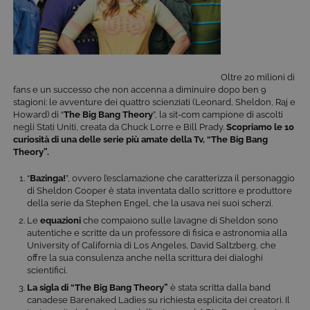
Oltre 20 milioni di
fans e un successo che non accenna a diminuire dopo ben 9
stagioni: le avventure dei quattro scienziati (Leonard, Sheldon, Raj e
Howard) di “
The Big Bang Theory
”, la sit-com campione di ascolti
negli Stati Uniti, creata da Chuck Lorre e Bill Prady.
Scopriamo le 10
curiosità di una delle serie più amate della Tv, “The Big Bang
Theory”.
“
Bazinga!
”, ovvero l’esclamazione che caratterizza il personaggio
di Sheldon Cooper è stata inventata dallo scrittore e produttore
della serie da Stephen Engel, che la usava nei suoi scherzi.
Le
equazioni
che compaiono sulle lavagne di Sheldon sono
autentiche e scritte da un professore di fisica e astronomia alla
University of California di Los Angeles, David Saltzberg, che
offre la sua consulenza anche nella scrittura dei dialoghi
scientifici.
La
sigla
di “The Big Bang Theory”
è stata scritta dalla band
canadese Barenaked Ladies su richiesta esplicita dei creatori. Il