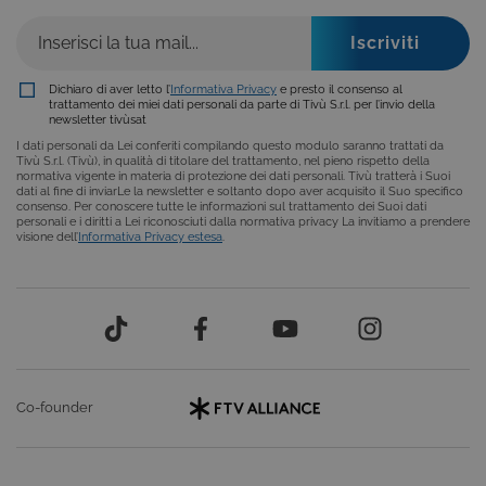
piattaforma 
dgtvi.tivu.tv
uso generale
utilizzato da
siti scritti co
tecnologie
basate su
Dichiaro di aver letto l’
Informativa Privacy
e presto il consenso al
Microsoft
trattamento dei miei dati personali da parte di Tivù S.r.l. per l’invio della
.NET.
newsletter tivùsat
Solitamente
utilizzato pe
I dati personali da Lei conferiti compilando questo modulo saranno trattati da
mantenere
Tivù S.r.l. (Tivù), in qualità di titolare del trattamento, nel pieno rispetto della
una session
normativa vigente in materia di protezione dei dati personali. Tivù tratterà i Suoi
utente
dati al fine di inviarLe la newsletter e soltanto dopo aver acquisito il Suo specifico
anonimizzat
consenso. Per conoscere tutte le informazioni sul trattamento dei Suoi dati
dal server.
personali e i diritti a Lei riconosciuti dalla normativa privacy La invitiamo a prendere
visione dell’
Informativa Privacy estesa
.
Co-founder
Provider /
Nome
Scadenza
Descrizione
Dominio