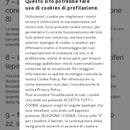
7 – L’attenuazione della
Questo sito potrebbe fare
uso di cookies di profilazione.
concentrazione (episodio 5, stagione
Utilizziamo i cookie per migliorare i nostri
8)
servizi e ottimizzare la tua esperienza sul
nostro sito. Sono presenti cookie tecnici, per
La spiegazione di Sheldon dei paradossi di “Ritorno al Futuro” è uno
permettere il corretto funzionamento del sito.
dei momenti più divertenti della puntata in cui i protagonisti
Solo previo tuo consenso, useremo anche
cercano di ritrovare la concentrazione organizzando un ritiro
ulteriori tipologie di cookie, o analitici per
scientifico.
effettuare analisi e monitoraggio dei tuoi
comportamenti di visitatore sul sito, o di
8 – L’esaltazione dei vegetali cruciferi
profilazione, anche di terze parti, per inviarti
messaggi pubblicitari mirati o personalizzare i
(episodio 2, stagione 4)
contenuti da te visualizzati. Per maggiori
informazioni su queste tecnologie consulta la
Alla ricerca disperata di trovare un modo per aumentare la sua
nostra Cookie Policy. Per informazioni su
durata di vita, Sheldon sostituisce la pizza con i cavoletti di
come trattiamo i tuoi dati, consulta anche la
Bruxelles nel suo menù fisso del giovedì: il risultato è una serie
nostra Privacy Policy.
d’imbarazzanti problemi intestinali che lo colpiranno proprio
Puoi accettare l’installazione di tutti i cookie
quando incontra fortunosamente Steve Wozniak, uno dei creatori
cliccando sul pulsante ACCETTA TUTTI I
della Apple.
COOKIE, oppure scegli le singole tipologie che
vuoi installare, cliccando sull’apposito
9 – Nel covo del nemico (episodio
pulsante SELEZIONA I COOKIE. Clicca sulla "X"
per chiudere il banner, la continuazione della
22, stagione 3)
navigazione avverrà in assenza di cookie o