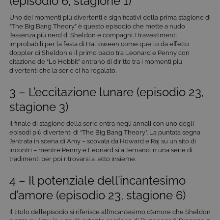
(episodio 6, stagione 1)
Uno dei momenti più divertenti e significativi della prima stagione di
“The Big Bang Theory” è questo episodio che mette a nudo
l’essenza più nerd di Sheldon e compagni. I travestimenti
improbabili per la festa di Halloween come quello da effetto
doppler di Sheldon e il primo bacio tra Leonard e Penny con
citazione de “Lo Hobbit” entrano di diritto tra i momenti più
divertenti che la serie ci ha regalato.
3 – L’eccitazione lunare (episodio 23,
stagione 3)
Il finale di stagione della serie entra negli annali con uno degli
episodi più divertenti di “The Big Bang Theory”. La puntata segna
l’entrata in scena di Amy – scovata da Howard e Raj su un sito di
incontri – mentre Penny e Leonard si alternano in una serie di
tradimenti per poi ritrovarsi a letto insieme.
4 – Il potenziale dell’incantesimo
d’amore (episodio 23, stagione 6)
Il titolo dell’episodio si riferisce all’incantesimo d’amore che Sheldon