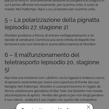
piazza su Amy in una divertente sessione di Dungeons & Dragons in
cui il primo affronta nervosamente, per la prima volta, il ruolo di
master. Nel frattempo, Raj e Lucy si baciano per la prima volta.
5 – La polarizzazione della pignatta
(episodio 27, stagione 2)
Sheldon proibisce a Penny di entrare nell’appartamento e lei
decide di vendicarsi. Comincia una serie infinita di dispetti che
terminerà solo con l’entrata in scena della mamma di Sheldon.
6 – Il malfunzionamento del
teletrasporto (episodio 20, stagione
5)
Raj inizia una relazione con Lakshmi, ma la ragazza è lesbica e cerca
di sposarlo solamente per avere una copertura di fronte alla sua
famiglia. Nel frattempo, Sheldon e Leonard ricevono in regalo da
Penny un’astronave giocattolo di Star Trek, ma Sheldon non resiste
alla tentazione di aprirlo. Pentito del gesto e per non fargli perdere
il suo valore , sostituirà il suo regalo con quello del coinquilino.