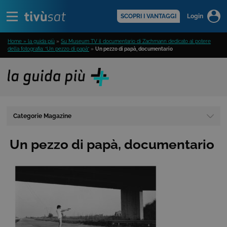
Alert
scopri di più >
SCOPRI I VANTAGGI
Login
Home » la guida più
»
Su Museum TV il documentario di Zachmann dedicato al potere
della fotografia: “Un pezzo di papà”
»
Un pezzo di papà, documentario
Categorie Magazine
Un pezzo di papà, documentario