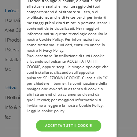
ulteriori tipologie di cookie, o analitici per
effettuare analisi e monitoraggio dei tuoi
tivù
sat
tivù
la guida
comportamenti di visitatore sul sito, o di
profilazione, anche di terze parti, per inviarti
I Canali
I programmi
messaggi pubblicitari mirati o personalizzare i
contenuti da te visualizzati. Per maggiori
Area Clienti
I canali
informazioni su queste tecnologie consulta la
nostra Cookie Policy. Per informazioni su
I Prodotti
La Guida +
come trattiamo i tuoi dati, consulta anche la
I Servizi
faq
nostra Privacy Policy.
Puoi accettare l’installazione di tutti i cookie
Installatori
cliccando sul pulsante ACCETTA TUTTI I
COOKIE, oppure scegli le singole tipologie che
faq
vuoi installare, cliccando sull’apposito
pulsante SELEZIONA I COOKIE. Clicca sulla "X"
per chiudere il banner, la continuazione della
la
tivù
my
tivù
navigazione avverrà in assenza di cookie o
altri strumenti di tracciamento diversi da
I Bollini
quelli tecnici; per maggiori informazioni ti
invitiamo a leggere la nostra Cookie Policy.
Info & News
Leggi la cookie policy
faq
ACCETTA TUTTI I COOKIE