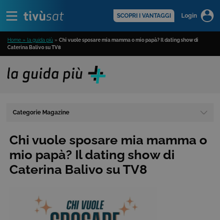
Alert
scopri di più >
SCOPRI I VANTAGGI
Login
Home » la guida più
»
Chi vuole sposare mia mamma o mio papà? Il dating show di
Caterina Balivo su TV8
Categorie Magazine
Chi vuole sposare mia mamma o
mio papà? Il dating show di
Caterina Balivo su TV8