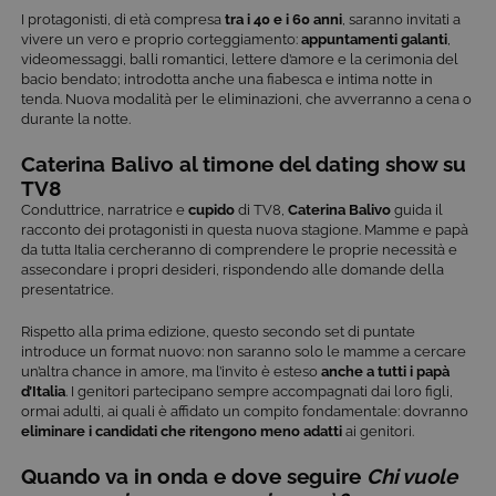
I protagonisti, di età compresa
tra i 40 e i 60 anni
, saranno invitati a
vivere un vero e proprio corteggiamento:
appuntamenti galanti
,
videomessaggi, balli romantici, lettere d’amore e la cerimonia del
bacio bendato; introdotta anche una fiabesca e intima notte in
tenda.
Nuova modalità per le eliminazioni, che avverranno a cena o
durante la notte.
Caterina Balivo al timone del dating show su
TV8
Conduttrice, narratrice e
cupido
di TV8,
Caterina Balivo
guida il
racconto dei protagonisti in questa nuova stagione. Mamme e papà
da tutta Italia cercheranno di comprendere le proprie necessità e
assecondare i propri desideri, rispondendo alle domande della
presentatrice.
Rispetto alla prima edizione, questo secondo set di puntate
introduce un format nuovo: non saranno solo le mamme a cercare
un’altra chance in amore, ma l’invito è esteso
anche a tutti i papà
d’Italia
. I genitori partecipano sempre accompagnati dai loro figli,
ormai adulti, ai quali è affidato un compito fondamentale: dovranno
eliminare i candidati che ritengono meno adatti
ai genitori.
Quando va in onda e dove seguire
Chi vuole