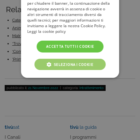
per chiudere il banner, la continuazione della
Related Posts:
navigazione avverrà in assenza di cookie o
altri strumenti di tracciamento diversi da
quelli tecnici; per maggiori informazioni ti
Caterina Balivo sbarca su Rai 1: per “Detto Fatto”…
invitiamo a leggere la nostra Cookie Policy.
Anima Gemella: quando inizia la nuova fiction di…
Leggi la cookie policy
Matrimonio a prima vista Italia 2023: anticipazioni,…
‘Trova l’amore live’: ecco il nuovo dating show di…
ACCETTA TUTTI I COOKIE
‘Come una volta – Un amore da favola’: di cosa si…
'Primo Appuntamento Crociera' 2022: tutto ciò che…
SELEZIONA I COOKIE
COOKIE TECNICI
pubblicato il:
21 Novembre 2022
| categoria:
Intrattenimento
COOKIE ANALITICI
COOKIE DI PROFILAZIONE
FUNZIONALITÀ
tivù
sat
tivù
la guida
I Canali
I programmi