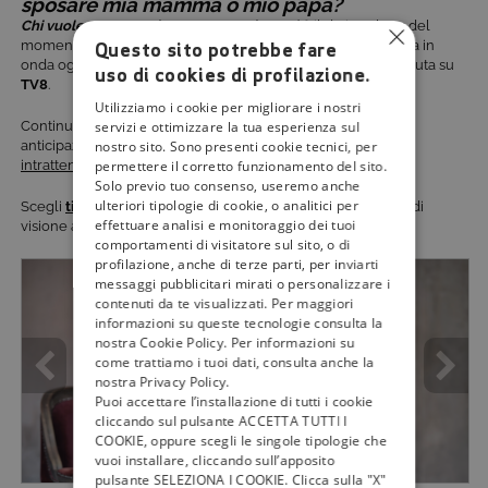
sposare mia mamma o mio papà?
Chi vuole sposare mia mamma o mio papà?
, il dating show del
momento condotto dall’ironica e frizzante Caterina Balivo, va in
Questo sito potrebbe fare
onda ogni
martedì
in prime time,
ore 21.30
in prima TV assoluta su
uso di cookies di profilazione.
TV8
.
Utilizziamo i cookie per migliorare i nostri
Continua a seguire
tivù la guida
per rimanere aggiornato su
servizi e ottimizzare la tua esperienza sul
anticipazioni,
curiosità
e tutte le novità dei
programmi di
nostro sito. Sono presenti cookie tecnici, per
intrattenimento
più popolari della tv.
permettere il corretto funzionamento del sito.
Solo previo tuo consenso, useremo anche
ulteriori tipologie di cookie, o analitici per
​​Scegli
tivùsat
sempre
, gratis, per garantirti un’ottima qualità di
effettuare analisi e monitoraggio dei tuoi
visione audio e video in 4K e HD.
comportamenti di visitatore sul sito, o di
profilazione, anche di terze parti, per inviarti
messaggi pubblicitari mirati o personalizzare i
contenuti da te visualizzati. Per maggiori
informazioni su queste tecnologie consulta la
nostra Cookie Policy. Per informazioni su
come trattiamo i tuoi dati, consulta anche la
nostra Privacy Policy.
Puoi accettare l’installazione di tutti i cookie
cliccando sul pulsante ACCETTA TUTTI I
COOKIE, oppure scegli le singole tipologie che
vuoi installare, cliccando sull’apposito
pulsante SELEZIONA I COOKIE. Clicca sulla "X"