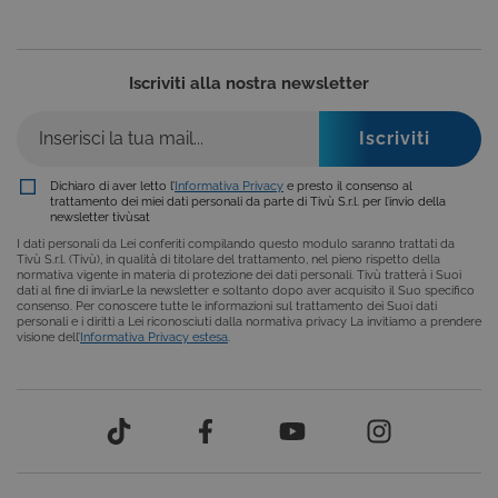
utilizzato da
siti scritti co
tecnologie
basate su
Microsoft
Iscriviti alla nostra newsletter
.NET.
Solitamente
utilizzato pe
mantenere
una session
utente
anonimizzat
Dichiaro di aver letto l’
Informativa Privacy
e presto il consenso al
dal server.
trattamento dei miei dati personali da parte di Tivù S.r.l. per l’invio della
newsletter tivùsat
CookieScriptConsent
6 mesi
Questo cook
CookieScript
viene
.tivu.tv
I dati personali da Lei conferiti compilando questo modulo saranno trattati da
utilizzato dal
Tivù S.r.l. (Tivù), in qualità di titolare del trattamento, nel pieno rispetto della
servizio
normativa vigente in materia di protezione dei dati personali. Tivù tratterà i Suoi
Cookie-
dati al fine di inviarLe la newsletter e soltanto dopo aver acquisito il Suo specifico
Script.com p
consenso. Per conoscere tutte le informazioni sul trattamento dei Suoi dati
ricordare le
personali e i diritti a Lei riconosciuti dalla normativa privacy La invitiamo a prendere
preferenze d
visione dell’
Informativa Privacy estesa
.
consenso su
cookie dei
visitatori. È
necessario c
il banner dei
cookie di
Cookie-
Script.com
funzioni
correttament