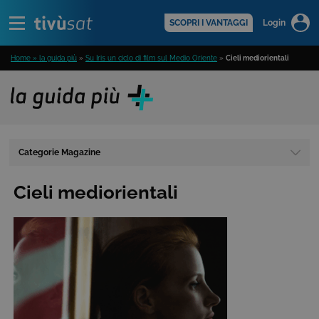
Alert
scopri di più >
SCOPRI I VANTAGGI
Login
Home » la guida più
»
Su Iris un ciclo di film sul Medio Oriente
»
Cieli mediorientali
Categorie Magazine
Cieli mediorientali