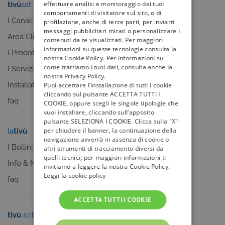
effettuare analisi e monitoraggio dei tuoi
tivù
sat
tivù
la guida
comportamenti di visitatore sul sito, o di
I Canali
I programmi
profilazione, anche di terze parti, per inviarti
messaggi pubblicitari mirati o personalizzare i
Area Clienti
I canali
contenuti da te visualizzati. Per maggiori
informazioni su queste tecnologie consulta la
I Prodotti
La Guida +
nostra Cookie Policy. Per informazioni su
come trattiamo i tuoi dati, consulta anche la
I Servizi
faq
nostra Privacy Policy.
Installatori
Puoi accettare l’installazione di tutti i cookie
cliccando sul pulsante ACCETTA TUTTI I
faq
COOKIE, oppure scegli le singole tipologie che
vuoi installare, cliccando sull’apposito
pulsante SELEZIONA I COOKIE. Clicca sulla "X"
per chiudere il banner, la continuazione della
la
tivù
my
tivù
navigazione avverrà in assenza di cookie o
I Bollini
altri strumenti di tracciamento diversi da
quelli tecnici; per maggiori informazioni ti
Info & News
invitiamo a leggere la nostra Cookie Policy.
Leggi la cookie policy
faq
ACCETTA TUTTI I COOKIE
tivù
s.r.l.
Sei un editore?