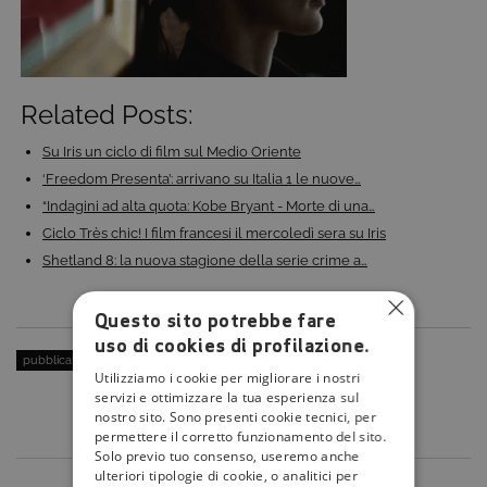
Related Posts:
Su Iris un ciclo di film sul Medio Oriente
‘Freedom Presenta’: arrivano su Italia 1 le nuove…
“Indagini ad alta quota: Kobe Bryant - Morte di una…
Ciclo Très chic! I film francesi il mercoledì sera su Iris
Shetland 8: la nuova stagione della serie crime a…
Questo sito potrebbe fare
uso di cookies di profilazione.
pubblicato il:
17 Maggio 2016
| categoria:
Utilizziamo i cookie per migliorare i nostri
servizi e ottimizzare la tua esperienza sul
nostro sito. Sono presenti cookie tecnici, per
permettere il corretto funzionamento del sito.
Solo previo tuo consenso, useremo anche
ulteriori tipologie di cookie, o analitici per