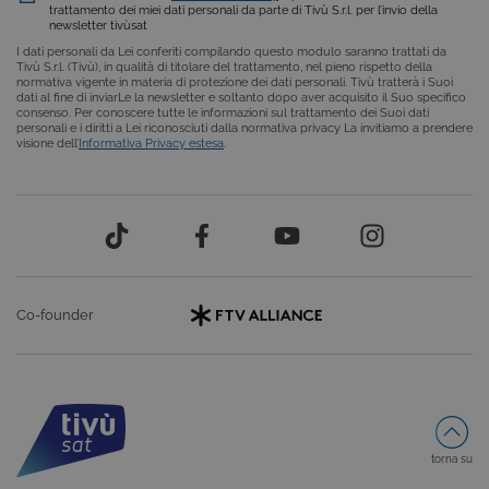
Solitamente
trattamento dei miei dati personali da parte di Tivù S.r.l. per l’invio della
utilizzato pe
newsletter tivùsat
mantenere
una session
I dati personali da Lei conferiti compilando questo modulo saranno trattati da
utente
Tivù S.r.l. (Tivù), in qualità di titolare del trattamento, nel pieno rispetto della
anonimizzat
normativa vigente in materia di protezione dei dati personali. Tivù tratterà i Suoi
dal server.
dati al fine di inviarLe la newsletter e soltanto dopo aver acquisito il Suo specifico
consenso. Per conoscere tutte le informazioni sul trattamento dei Suoi dati
CookieScriptConsent
6 mesi
Questo cook
CookieScript
personali e i diritti a Lei riconosciuti dalla normativa privacy La invitiamo a prendere
viene
.tivu.tv
visione dell’
Informativa Privacy estesa
.
utilizzato dal
servizio
Cookie-
Script.com p
ricordare le
preferenze d
consenso su
cookie dei
visitatori. È
necessario c
il banner dei
Co-founder
cookie di
Cookie-
Script.com
funzioni
correttament
ASP.NET_SessionId
Sessione
Cookie di
Microsoft
sessione del
Corporation
piattaforma 
dgtvi.tivu.tv
torna su
uso generale
utilizzato da