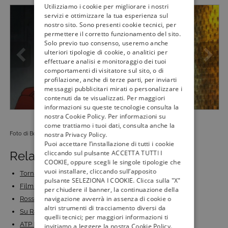
Utilizziamo i cookie per migliorare i nostri
servizi e ottimizzare la tua esperienza sul
nostro sito. Sono presenti cookie tecnici, per
permettere il corretto funzionamento del sito.
Solo previo tuo consenso, useremo anche
ulteriori tipologie di cookie, o analitici per
effettuare analisi e monitoraggio dei tuoi
comportamenti di visitatore sul sito, o di
profilazione, anche di terze parti, per inviarti
messaggi pubblicitari mirati o personalizzare i
contenuti da te visualizzati. Per maggiori
informazioni su queste tecnologie consulta la
nostra Cookie Policy. Per informazioni su
come trattiamo i tuoi dati, consulta anche la
Foto di Boing Spa
nostra Privacy Policy.
Puoi accettare l’installazione di tutti i cookie
Related Posts:
cliccando sul pulsante ACCETTA TUTTI I
COOKIE, oppure scegli le singole tipologie che
vuoi installare, cliccando sull’apposito
Torna su La 5 ‘Cambio casa cambio vita!’ con Andrea…
pulsante SELEZIONA I COOKIE. Clicca sulla "X"
Film di Natale 2023: i più bei film di Natale da…
per chiudere il banner, la continuazione della
navigazione avverrà in assenza di cookie o
Rosso Volante su Rai 1: Giorgio Pasotti nei panni di…
altri strumenti di tracciamento diversi da
Su Rai Gulp in onda il giallo cartoon Mystery Lane:…
quelli tecnici; per maggiori informazioni ti
ATP Finals 2023, Jannik Sinner e i migliori tennisti…
invitiamo a leggere la nostra Cookie Policy.