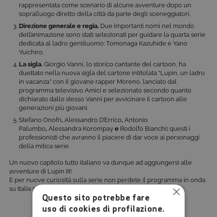
rappresentata come scenario di alcune avventure dopo un
sopralluogo diretto della città da parte degli sceneggiatori.
Direzione generale e regia.
Due importanti nomi nel mondo
dell’animazione sono stati selezionati per guidare la quarta serie
dedicata al ladro gentiluomo: Tomonaga Kazuhide e Yano
Yuichiro.
La sigla.
Giorgio Vanni, lo storico cantante del cartoon, ha
duettato nella nuova sigla del cartone intitolata “Lupin, un ladro
in vacanza” con il giovane rapper Moreno, lanciato dal
programma televisivo Amici e selezionato secondo quanto
dichiarato dallo stesso Vanni per avvicinare il cartoon alle
generazioni più giovani.
Stefano Onofri
,
Alessandro D’Errico
,
Antonio
Palumbo
,
Alessandra Korompay
e
Rodolfo Bianchi
:
questi i
professionisti che avranno il piacere di dar voce ai personaggi
della mitica serie.
Un nuovo capitolo tutto italiano va dunque ad aggiungersi alle
avventure di Lupin III!
E per nuove curiosità sulla serie non perdete il programma in onda
su Italia 1 e continuate a seguire la nostra Guida Più di Tivù.
Questo sito potrebbe fare
uso di cookies di profilazione.