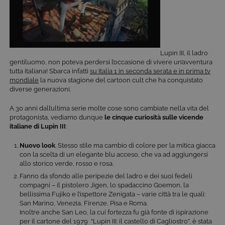
Lupin III, il ladro
gentiluomo, non poteva perdersi l’occasione di vivere un’avventura
tutta italiana! Sbarca infatti
su Italia 1 in seconda serata e in prima tv
mondiale
la nuova stagione del cartoon cult che ha conquistato
diverse generazioni.
A 30 anni dall’ultima serie molte cose sono cambiate nella vita del
protagonista, vediamo dunque
le cinque curiosità sulle vicende
italiane di Lupin III
:
Nuovo look
. Stesso stile ma cambio di colore per la mitica giacca
con la scelta di un elegante blu acceso, che va ad aggiungersi
allo storico verde, rosso e rosa.
Fanno da sfondo alle peripezie del ladro e dei suoi fedeli
compagni – il pistolero Jigen, lo spadaccino Goemon, la
bellissima Fujiko e l’ispettore Zenigata – varie città tra le quali:
San Marino, Venezia, Firenze, Pisa e Roma.
Inoltre anche San Leo, la cui fortezza fu già fonte di ispirazione
per il cartone del 1979 “Lupin III: il castello di Cagliostro”, è stata