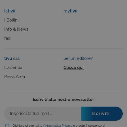
funzionamento del nostro sito e non possono
essere disattivati. Vengono impostati solo in
la
tivù
my
tivù
risposta ad azioni da te effettuate nel corso della
navigazione, che costituiscono una richiesta di
I Bollini
servizi ai sensi di legge, come la corretta
visualizzazione del sito e dei suoi contenuti.
Info & News
Inoltre, ti permetteranno di navigare sul sito
ricordando le scelte e in base ai criteri da te
faq
selezionati (es. lingua, prodotti presenti nel
carrello). È possibile impostare il browser per
bloccare i cookie tecnici o essere avvisati
riguardo alla loro installazione, ma in tal caso
tivù
s.r.l.
Sei un editore?
alcune parti del sito non funzioneranno
correttamente. Questi cookie non archiviano, di
L'azienda
Clicca qui
norma, dati personali.
Provider /
Press Area
Nome
Scadenza
Descrizione
Dominio
ASP.NET_SessionId
Sessione
Cookie di
Microsoft
sessione del
Corporation
piattaforma 
www.tivu.tv
Iscriviti alla nostra newsletter
uso generale
utilizzato da
siti scritti co
tecnologie
basate su
Microsoft
.NET.
Dichiaro di aver letto l’
Informativa Privacy
e presto il consenso al