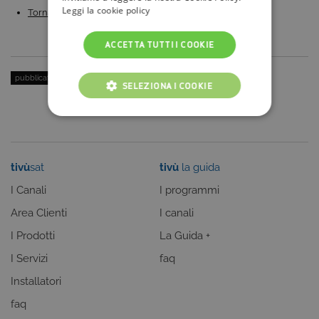
Leggi la cookie policy
Torna su Nove la nuova edizione di ‘Cambio moglie’:…
ACCETTA TUTTI I COOKIE
pubblicato il:
9 Dicembre 2015
| categoria:
Bambini/Ragazzi
SELEZIONA I COOKIE
COOKIE TECNICI
COOKIE ANALITICI
tivù
sat
tivù
la guida
COOKIE DI PROFILAZIONE
I Canali
I programmi
FUNZIONALITÀ
Area Clienti
I canali
I Prodotti
La Guida +
I Servizi
faq
Cookie tecnici
Cookie analitici
Installatori
Cookie di profilazione
Funzionalità
faq
Questi cookie sono necessari per il corretto