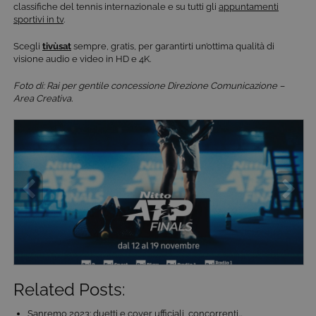
classifiche del tennis internazionale e su tutti gli
appuntamenti
basate su
sportivi in tv
.
Microsoft
.NET.
Solitamente
​​Scegli
tivùsat
sempre, gratis, per garantirti un’ottima qualità di
utilizzato pe
visione audio e video in HD e 4K.
mantenere
una session
utente
Foto di: Rai per gentile concessione Direzione Comunicazione –
anonimizzat
Area Creativa.
dal server.
CookieScriptConsent
6 mesi
Questo cook
CookieScript
viene
.tivu.tv
utilizzato dal
servizio
Cookie-
Script.com p
ricordare le
preferenze d
consenso su
cookie dei
visitatori. È
necessario c
il banner dei
cookie di
Cookie-
Script.com
funzioni
Related Posts:
correttament
ASP.NET_SessionId
Sessione
Cookie di
Microsoft
Sanremo 2023: duetti e cover ufficiali, concorrenti…