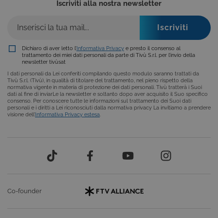
stato della
Iscriviti alla nostra newsletter
incorporati.
sessione.
_ga_SZGJ7F024R
.tivu.tv
2 anni
Questo cookie
viene utilizzato
da Google
Analytics per
Dichiaro di aver letto l’
Informativa Privacy
e presto il consenso al
mantenere lo
trattamento dei miei dati personali da parte di Tivù S.r.l. per l’invio della
stato della
newsletter tivùsat
sessione.
I dati personali da Lei conferiti compilando questo modulo saranno trattati da
_ga
2 anni
Questo nome di
Google
Tivù S.r.l. (Tivù), in qualità di titolare del trattamento, nel pieno rispetto della
cookie è
LLC
normativa vigente in materia di protezione dei dati personali. Tivù tratterà i Suoi
associato a
.giphy.com
dati al fine di inviarLe la newsletter e soltanto dopo aver acquisito il Suo specifico
Google
consenso. Per conoscere tutte le informazioni sul trattamento dei Suoi dati
Universal
personali e i diritti a Lei riconosciuti dalla normativa privacy La invitiamo a prendere
Analytics, che è
visione dell’
Informativa Privacy estesa
.
un
aggiornamento
significativo del
servizio di
analisi più
comunemente
utilizzato da
Google. Questo
cookie viene
utilizzato per
distinguere
Co-founder
utenti unici
assegnando un
numero
generato in