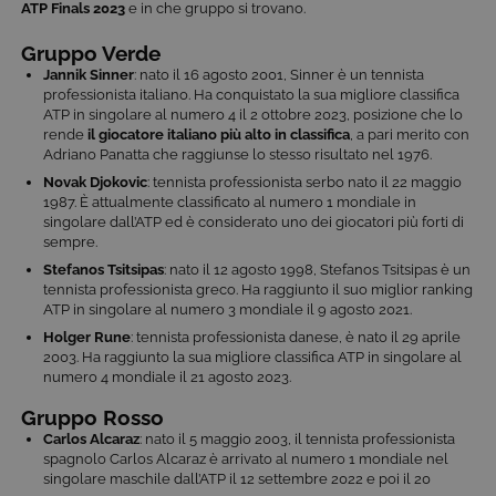
ATP Finals 2023
e in che gruppo si trovano.
Gruppo Verde
Jannik Sinner
: nato il 16 agosto 2001, Sinner è un tennista
professionista italiano. Ha conquistato la sua migliore classifica
ATP in singolare al numero 4 il 2 ottobre 2023, posizione che lo
rende
il giocatore italiano più alto in classifica
, a pari merito con
Adriano Panatta che raggiunse lo stesso risultato nel 1976.
Novak Djokovic
: tennista professionista serbo nato il 22 maggio
1987. È attualmente classificato al numero 1 mondiale in
singolare dall’ATP ed è considerato uno dei giocatori più forti di
sempre.
Stefanos Tsitsipas
: nato il 12 agosto 1998, Stefanos Tsitsipas è un
tennista professionista greco. Ha raggiunto il suo miglior ranking
ATP in singolare al numero 3 mondiale il 9 agosto 2021.
Holger Rune
: tennista professionista danese, è nato il 29 aprile
2003. Ha raggiunto la sua migliore classifica ATP in singolare al
numero 4 mondiale il 21 agosto 2023.
Gruppo Rosso
Carlos Alcaraz
: nato il 5 maggio 2003, il tennista professionista
spagnolo Carlos Alcaraz è arrivato al numero 1 mondiale nel
singolare maschile dall’ATP il 12 settembre 2022 e poi il 20