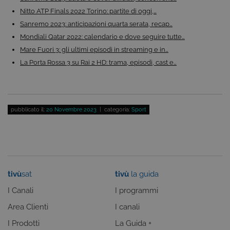
sessione del
Corporation
piattaforma 
dgtvi.tivu.tv
Nitto ATP Finals 2022 Torino: partite di oggi,…
uso generale
utilizzato da
Sanremo 2023: anticipazioni quarta serata, recap…
siti scritti co
Mondiali Qatar 2022: calendario e dove seguire tutte…
tecnologie
basate su
Mare Fuori 3: gli ultimi episodi in streaming e in…
Microsoft
.NET.
La Porta Rossa 3 su Rai 2 HD: trama, episodi, cast e…
Solitamente
utilizzato pe
mantenere
una session
utente
anonimizzat
dal server.
pubblicato il:
20 Novembre 2023
| categoria:
Sport
tivù
sat
tivù
la guida
I Canali
I programmi
Area Clienti
I canali
Provider /
Nome
Scadenza
Descrizione
Dominio
I Prodotti
La Guida +