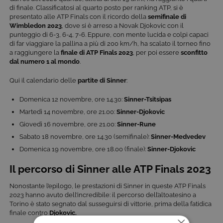
di finale. Classificatosi al quarto posto per ranking ATP, si è
presentato alle ATP Finals con il ricordo della
semifinale di
Wimbledon 2023
, dove si è arreso a Novak Djokovic con il
punteggio di 6-3, 6-4, 7-6. Eppure, con mente lucida e colpi capaci
di far viaggiare la pallina a più di 200 km/h, ha scalato il torneo fino
a raggiungere la
finale di ATP Finals 2023
, per poi essere
sconfitto
dal numero 1 al mondo
.
Qui il calendario delle
partite di Sinner
:
Domenica 12 novembre, ore 14.30:
Sinner-Tsitsipas
Martedì 14 novembre, ore 21.00:
Sinner-Djokovic
Giovedì 16 novembre, ore 21.00:
Sinner-Rune
Sabato 18 novembre, ore 14.30 (semifinale):
Sinner-Medvedev
Domenica 19 novembre, ore 18.00 (finale):
Sinner-
Djokovic
Il percorso di Sinner alle ATP Finals 2023
Nonostante l’epilogo, le prestazioni di Sinner in queste ATP Finals
2023 hanno avuto dell’incredibile: il percorso dell’altoatesino a
Torino è stato segnato dal susseguirsi di vittorie, prima della fatidica
finale contro
Djokovic.