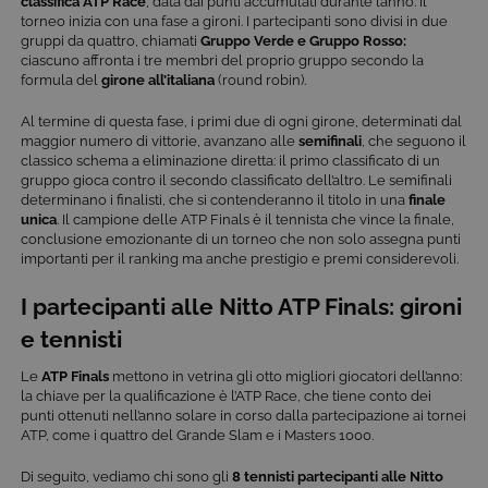
classifica ATP Race
, data dai punti accumulati durante l’anno. Il
torneo inizia con una fase a gironi. I partecipanti sono divisi in due
gruppi da quattro, chiamati
Gruppo Verde e Gruppo Rosso:
ciascuno affronta i tre membri del proprio gruppo secondo la
formula del
girone all’italiana
(round robin).
Al termine di questa fase, i primi due di ogni girone, determinati dal
maggior numero di vittorie, avanzano alle
semifinali
, che seguono il
classico schema a eliminazione diretta: il primo classificato di un
gruppo gioca contro il secondo classificato dell’altro. Le semifinali
determinano i finalisti, che si contenderanno il titolo in una
finale
unica
. Il campione delle ATP Finals è il tennista che vince la finale,
conclusione emozionante di un torneo che non solo assegna punti
importanti per il ranking ma anche prestigio e premi considerevoli.
I partecipanti alle Nitto ATP Finals: gironi
e tennisti
Le
ATP Finals
mettono in vetrina gli otto migliori giocatori dell’anno:
la chiave per la qualificazione è l’ATP Race, che tiene conto dei
punti ottenuti nell’anno solare in corso dalla partecipazione ai tornei
ATP, come i quattro del Grande Slam e i Masters 1000.
Di seguito, vediamo chi sono gli
8 tennisti partecipanti
alle Nitto