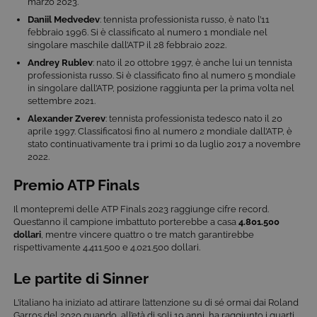
marzo 2023.
Daniil Medvedev
: tennista professionista russo, è nato l’11
febbraio 1996. Si è classificato al numero 1 mondiale nel
singolare maschile dall’ATP il 28 febbraio 2022.
Andrey Rublev
: nato il 20 ottobre 1997, è anche lui un tennista
professionista russo. Si è classificato fino al numero 5 mondiale
in singolare dall’ATP, posizione raggiunta per la prima volta nel
settembre 2021.
Alexander Zverev
: tennista professionista tedesco nato il 20
aprile 1997. Classificatosi fino al numero 2 mondiale dall’ATP, è
stato continuativamente tra i primi 10 da luglio 2017 a novembre
2022.
Premio ATP Finals
Il montepremi delle ATP Finals 2023 raggiunge cifre record.
Quest’anno il campione imbattuto porterebbe a casa
4.801.500
dollari
, mentre vincere quattro o tre match garantirebbe
rispettivamente 4.411.500 e 4.021.500 dollari.
Le partite di Sinner
L’italiano ha iniziato ad attirare l’attenzione su di sé ormai dai Roland
Garros del 2020 quando, all’età di soli 19 anni, ha raggiunto i quarti