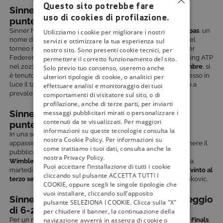
Questo sito potrebbe fare
Sinner-Tsitispas
– vince Sinner con un
uso di cookies di profilazione.
punteggio di
6-4, 6-4
Sinner ha aperto le ATP Finals 2023 sfidando
Stefanos Tsitsipas
, un
Utilizziamo i cookie per migliorare i nostri
nome di spicco nel tennis mondiale. Tsitsipas, già vincitore del
servizi e ottimizzare la tua esperienza sul
torneo nel 2019 quando superò campioni del calibro di Roger
nostro sito. Sono presenti cookie tecnici, per
Federer e Dominic Thiem, ha raggiunto il suo apice nel ranking ATP
permettere il corretto funzionamento del sito.
nel 2021, posizionandosi al terzo posto mondiale. Il
12 novembre
, si
Solo previo tuo consenso, useremo anche
è tenuto lo scontro tra Sinner e Tsitsipas, una sfida che ha messo in
ulteriori tipologie di cookie, o analitici per
luce il talento e la determinazione dell’italiano, che è riuscito a
effettuare analisi e monitoraggio dei tuoi
prevalere su Tsitsipas con lo score di 6-4, 6-4.
comportamenti di visitatore sul sito, o di
profilazione, anche di terze parti, per inviarti
Sinner-Djokovic
–
vince Sinner con un
messaggi pubblicitari mirati o personalizzare i
contenuti da te visualizzati. Per maggiori
punteggio di
7-5, 6-7, 7-6
informazioni su queste tecnologie consulta la
In una serata che ha superato le grandi aspettative degli
nostra Cookie Policy. Per informazioni su
appassionati di tennis, la sfida
Sinner-Djokovic
è riuscita a tenere il
come trattiamo i tuoi dati, consulta anche la
pubblico incollato alla televisione. Dopo la semifinale di
nostra Privacy Policy.
Wimbledon 2023
, dominata da Djokovic, la rivincita si è svolta
Puoi accettare l’installazione di tutti i cookie
martedì
14 novembre
e ha visto Sinner trionfare: l’italiano ha
vinto al
cliccando sul pulsante ACCETTA TUTTI I
terzo set
(7-5, 6-7, 7-6), segnando così la prima vittoria su Djokovic.
COOKIE, oppure scegli le singole tipologie che
vuoi installare, cliccando sull’apposito
Sinner-Rune
–
vince Sinner con un punteggio
pulsante SELEZIONA I COOKIE. Clicca sulla "X"
di
6-2, 5-7, 6-4
per chiudere il banner, la continuazione della
Per un momento, la partecipazione alle
semifinali delle ATP Finals
navigazione avverrà in assenza di cookie o