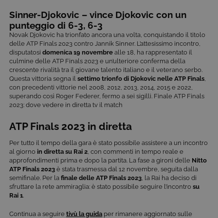
Cookie di profilazione
Funzionalità
Sinner-Djokovic
–
vince
Djokovic
con un
punteggio di
6-3,
6-3
Questi cookie sono necessari per il corretto
funzionamento del nostro sito e non possono
Novak Djokovic ha trionfato ancora una volta, conquistando il titolo
essere disattivati. Vengono impostati solo in
delle ATP Finals 2023 contro Jannik Sinner. L’attesissimo incontro,
risposta ad azioni da te effettuate nel corso della
disputatosi
domenica 19 novembre
alle 18, ha rappresentato il
navigazione, che costituiscono una richiesta di
culmine delle ATP Finals 2023 e un’ulteriore conferma della
servizi ai sensi di legge, come la corretta
crescente rivalità tra il giovane talento italiano e il veterano serbo.
visualizzazione del sito e dei suoi contenuti.
Inoltre, ti permetteranno di navigare sul sito
Questa vittoria segna il
settimo trionfo di Djokovic nelle ATP Finals
,
ricordando le scelte e in base ai criteri da te
con precedenti vittorie nel 2008, 2012, 2013, 2014, 2015 e 2022,
selezionati (es. lingua, prodotti presenti nel
superando così Roger Federer, fermo a sei sigilli. Finale ATP Finals
carrello). È possibile impostare il browser per
2023: dove vedere in diretta tv il match
bloccare i cookie tecnici o essere avvisati
riguardo alla loro installazione, ma in tal caso
ATP Finals 2023 in diretta
alcune parti del sito non funzioneranno
correttamente. Questi cookie non archiviano, di
norma, dati personali.
Per tutto il tempo della gara è stato possibile assistere a un incontro
al giorno
in diretta su Rai 2
, con commenti in tempo reale e
Provider /
Nome
Scadenza
Descrizione
approfondimenti prima e dopo la partita. La fase a gironi delle
Nitto
Dominio
ATP Finals 2023
è stata trasmessa dal 12 novembre, seguita dalla
ASP.NET_SessionId
Sessione
Cookie di
Microsoft
semifinale. Per la
finale delle ATP Finals 2023
, la Rai ha deciso di
sessione del
Corporation
sfruttare la rete ammiraglia: è stato possibile seguire l’incontro
su
piattaforma 
www.tivu.tv
Rai 1
.
uso generale
utilizzato da
siti scritti co
Continua a seguire
tivù la guida
per rimanere aggiornato sulle
tecnologie