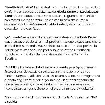
“Quelli che il calcio”
in uno studio completamente rinnovato è stata
confermata la squadra capitanata da
Nicola
Savino
e “
La
Gialappa’s
Band”
, che conducono con successo un programma che unisce
con maestria e leggerezza il calcio con la comicità e l’ironia,
capitanata da
Lucia Ocone
e
Ubaldo Pantani
, e con la musica. In
onda alle h 13:50 su Rai2 .
“
90° minuto
” sempre su Rai 2 con
Marco Mazzocchi
e
Paola Ferrari
taglia il traguardo dei 45 anni di programmazione e guadagna un’ora
in più di messa in onda. Mazzocchi è stato riconfermato, per Paola
Ferrari, volto storico di RaiSport, vuol dire invece il ritorno sul
piccolo schermo dopo la mancata conferma alla Domenica
Sportiva.
“
Dribbling
” in
onda su Rai 2 il sabato pomeriggio
è l’appuntamento
fisso dei tifosi del calcio da più di 40 anni. Andato in onda nel
lontano
1973
su quella che allora si chiamava Secondo Programma
e ideato dagli stessi autori di 90° minuto. Negli anni ha cambiato
nome, fascia oraria, sigle e conduttori, per tornare sempre e
riconquistare un posto d’onore nei programmi sportivi della Rai.
Per conoscere tutti i programmi del palinsesto Rai consultate
Tivù
La guida
.