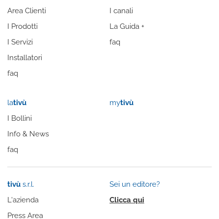
Area Clienti
I canali
I Prodotti
La Guida +
I Servizi
faq
Installatori
faq
la
tivù
my
tivù
I Bollini
Info & News
faq
tivù
s.r.l.
Sei un editore?
L'azienda
Clicca qui
Press Area