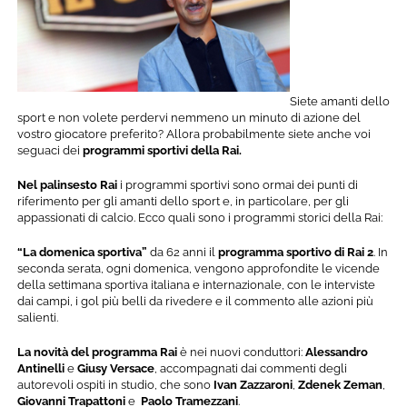
Siete amanti dello
sport e non volete perdervi nemmeno un minuto di azione del
vostro giocatore preferito? Allora probabilmente siete anche voi
seguaci dei
programmi sportivi della Rai.
Nel palinsesto Rai
i programmi sportivi sono ormai dei punti di
riferimento per gli amanti dello sport e, in particolare, per gli
appassionati di calcio. Ecco quali sono i programmi storici della Rai:
“La domenica sportiva”
da 62 anni il
programma sportivo di Rai 2
. In
seconda serata, ogni domenica, vengono approfondite le vicende
della settimana sportiva italiana e internazionale, con le interviste
dai campi, i gol più belli da rivedere e il commento alle azioni più
salienti.
La novità del programma Rai
è nei nuovi conduttori:
Alessandro
Antinelli
e
Giusy
Versace
, accompagnati dai commenti degli
autorevoli ospiti in studio, che sono
Ivan
Zazzaroni
,
Zdenek
Zeman
,
Giovanni
Trapattoni
e
Paolo
Tramezzani
.