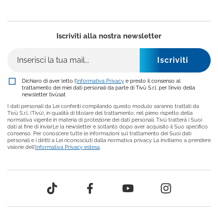
Iscriviti alla nostra newsletter
Dichiaro di aver letto l’
Informativa Privacy
e presto il consenso al
trattamento dei miei dati personali da parte di Tivù S.r.l. per l’invio della
newsletter tivùsat
I dati personali da Lei conferiti compilando questo modulo saranno trattati da
Tivù S.r.l. (Tivù), in qualità di titolare del trattamento, nel pieno rispetto della
normativa vigente in materia di protezione dei dati personali. Tivù tratterà i Suoi
dati al fine di inviarLe la newsletter e soltanto dopo aver acquisito il Suo specifico
consenso. Per conoscere tutte le informazioni sul trattamento dei Suoi dati
personali e i diritti a Lei riconosciuti dalla normativa privacy La invitiamo a prendere
visione dell’
Informativa Privacy estesa
.